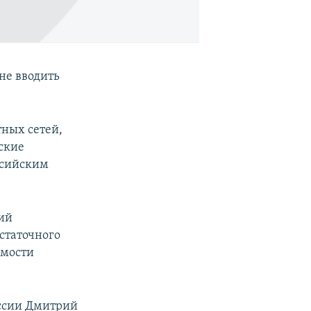
не вводить
ных сетей,
ские
ссийским
ий
статочного
имости
оссии Дмитрий