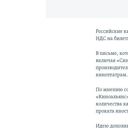
Российские к
НДС на билет
В письме, ко
включая «Син
производител
кинотеатрам.
По мнению с
«Киноальянс»
количества к
проката иност
Идею дополни