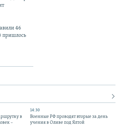
ит
тавили 46
в) пришлось
14:30
аршрутку в
Военные РФ проводят вторые за день
овек –
учения в Оливе под Ялтой