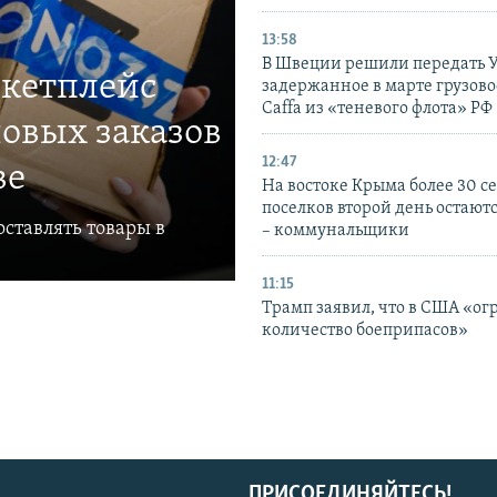
13:58
В Швеции решили передать 
ркетплейс
задержанное в марте грузово
Caffa из «теневого флота» РФ
овых заказов
12:47
ве
На востоке Крыма более 30 се
поселков второй день остаютс
ставлять товары в
– коммунальщики
11:15
Трамп заявил, что в США «ог
количество боеприпасов»
ПРИСОЕДИНЯЙТЕСЬ!