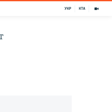
УКР
КТА
т