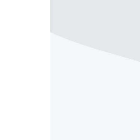
ПОБЕДИТЕЛЕЙ НЕ СУДЯТ?
КРЫМ.НЕПОКОРЕННЫЙ
ELIFBE
УКРАИНСКАЯ ПРОБЛЕМА КРЫМА