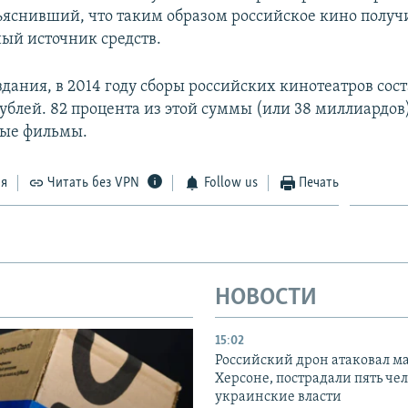
ъяснивший, что таким образом российское кино получ
ый источник средств.
дания, в 2014 году сборы российских кинотеатров сос
ублей. 82 процента из этой суммы (или 38 миллиардо
ные фильмы.
ся
Читать без VPN
Follow us
Печать
НОВОСТИ
15:02
Российский дрон атаковал м
Херсоне, пострадали пять чел
украинские власти