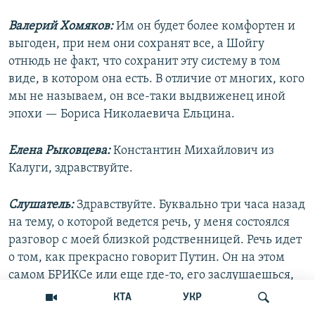
Валерий Хомяков:
Им он будет более комфортен и
выгоден, при нем они сохранят все, а Шойгу
отнюдь не факт, что сохранит эту систему в том
виде, в котором она есть. В отличие от многих, кого
мы не называем, он все-таки выдвиженец иной
эпохи — Бориса Николаевича Ельцина.
Елена Рыковцева:
Константин Михайлович из
Калуги, здравствуйте.
Слушатель:
Здравствуйте. Буквально три часа назад
на тему, о которой ведется речь, у меня состоялся
разговор с моей близкой родственницей. Речь идет
о том, как прекрасно говорит Путин. Он на этом
самом БРИКСе или еще где-то, его заслушаешься,
как он внимателен, как он чутко относится к своим
КТА
УКР
собеседникам и так далее. Я слушаю и думаю: