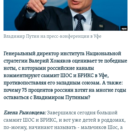
ПРИСОЕДИНЯЙТЕСЬ!
ПОБЕДИТЕЛЕЙ НЕ СУДЯТ?
КРЫМ.НЕПОКОРЕННЫЙ
ELIFBE
Владимир Путин на пресс-конференции в Уфе
УКРАИНСКАЯ ПРОБЛЕМА КРЫМА
Все сайты RFE/RL
Генеральный директор института Национальной
стратегии Валерий Хомяков оценивает те победные
ноты, с которыми российские каналы
комментируют саммит ШОС и БРИКС в Уфе,
противопоставляя его западным союзам. А также:
почему 75 процентов россиян хотят на многие годы
оставаться с Владимиром Путиным?
Елена Рыковцева:
Завершился сегодня большой
саммит ШОС и БРИКС, и вот уже детей в роддомах,
по-моему, начинают называть - мальчиков Шос, а