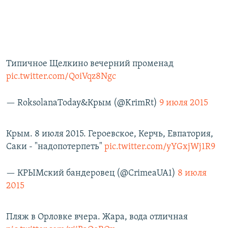
Типичное Щелкино вечерний променад
pic.twitter.com/QoiVqz8Ngc
— RoksolanaToday&Крым (@KrimRt)
9 июля 2015
Крым. 8 июля 2015. Героевское, Керчь, Евпатория,
Саки - "надопотерпеть"
pic.twitter.com/yYGxjWj1R9
— КРЫМский бандеровец (@CrimeaUA1)
8 июля
2015
Пляж в Орловке вчера. Жара, вода отличная