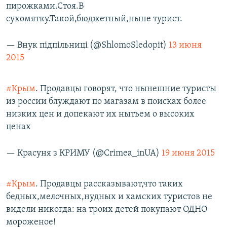
пирожками.Стоя.В
сухомятку.Такой,бюджетный,ныне турист.
— Внук підпільниці (@ShlomoSledopit)
13 июня
2015
#Крым
. Продавцы говорят, что нынешние туристы
из россии блуждают по магазам в поисках более
низких цен и допекают их нытьем о высоких
ценах
— Красуня з КРИМУ (@Crimea_inUA)
19 июня 2015
#Крым
. Продавцы рассказывают,что таких
бедных,мелочных,нудных и хамских туристов не
видели никогда: на троих детей покупают ОДНО
мороженое!