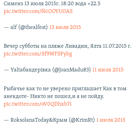
Симеиз 13 июля 2015г. 18:20 вода +22.5
pic.twitter.com/f61OOYU0AS
— alf (@thealfest)
13 июля 2015
Вечер субботы на пляже Ливадии, Ялта 11.07.2015 г.
pic.twitter.com/Sf9WFSPybg
— Yaltaбандерiвка (@JoanMadu83)
11 июля 2015
Рыбачье как то не уверено приглашает Как в том
анекдоте- Никто не пошел,и я не пойду.
pic.twitter.com/oV0QDhxb71
— RoksolanaToday&Крым (@KrimRt)
1 июля 2015