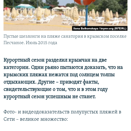
ПРИСОЕДИНЯЙТЕСЬ!
ПОБЕДИТЕЛЕЙ НЕ СУДЯТ?
КРЫМ.НЕПОКОРЕННЫЙ
ELIFBE
Пустые шезлонги на пляже санатория в крымском поселке
УКРАИНСКАЯ ПРОБЛЕМА КРЫМА
Песчаное. Июль 2015 года
Все сайты RFE/RL
Курортный сезон разделил крымчан на две
категории. Одни
рьяно пытаются доказать, что на
крымских пляжах нежатся под солнцем толпы
отдыхающих. Другие – приводят факты,
свидетельствующие о том, что и в этом году
курортный сезон успешным не станет.
Фото- и видеодоказательств полупустых пляжей в
Сети – великое множество: