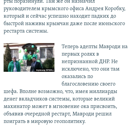
рты поразинули. Там же он назначил
руководителем крымского офиса Андрея Коробку,
который и сейчас успешно находит падких до
быстрой наживы крымчан даже после июньского
рестарта системы.
Теперь адепты Мавроди на
первых ролях в
непризнанной ДНР. Не
исключено, что они там
оказались по
благословению своего
шефа. Вполне возможно, что, имея миллиарды
денег вкладчиков системы, которые великий
махинатор может в мгновение ока присвоить,
объявив очередной рестарт, Мавроди решил
поиграть в мировую геополитику.