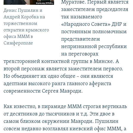
Муратове. Первый является
заместителем председателя
Денис Пушилин и
так называемого
Андрей Коробка на
торжественном
«Народного Совета» ДНР и
открытии крымского
постоянным полномочным
офиса МММ в
представителем
Симферополе
непризнанной республики
на переговорах
трехсторонней контактной группы в Минске. А
второй персонаж является заместителем первого.
Но объединяет их одно общее – они являются
адептами высокого ранга главного афериста
современности Сергея Мавроди.
Как известно, в пирамиде МММ строгая вертикаль
от десятников до тысячников и т.д. Эти двое в
самом близком окружении Мавроди. Пушилин
совсем недавно возглавлял киевский офис МММ, а