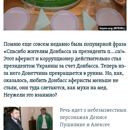
ПРИСОЕДИНЯЙТЕСЬ!
ПОБЕДИТЕЛЕЙ НЕ СУДЯТ?
КРЫМ.НЕПОКОРЕННЫЙ
ELIFBE
УКРАИНСКАЯ ПРОБЛЕМА КРЫМА
Все сайты RFE/RL
Помню еще совсем недавно была популярной фраза
«Спасибо жителям Донбасса за президента п….са!».
Этот аферист и коррупционер действительно стал
президентом Украины за счет Донбасса. Теперь из-
за него Донетчина превращается в руины. Но, как,
оказалось, любить Донбасс аферисты меньше не
стали, они туда слетаются, как мухи на мед.
Неужели это взаимно?
Речь идет о небезызвестных
персонажах Денисе
Пушилине и Алексее