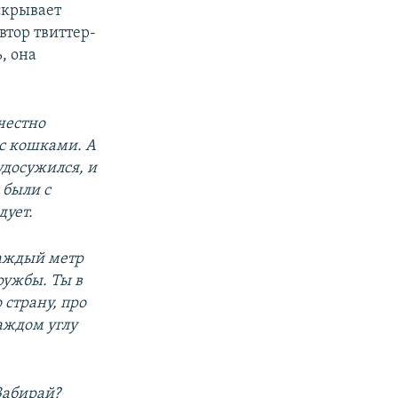
скрывает
втор твиттер-
, она
честно
 с кошками. А
удосужился, и
 были с
дует.
 Каждый метр
ружбы. Ты в
 страну, про
каждом углу
Забирай?