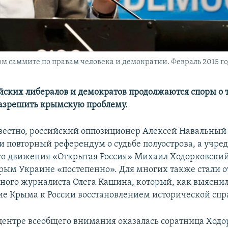
м саммите по правам человека и демократии. Февраль 2015 г
ийских либералов и демократов продолжаются споры о 
азрешить крымскую проблему.
звестно, российский оппозиционер Алексей Навальны
и повторный референдум о судьбе полуострова, а учре
го движения «Открытая Россия» Михаил Ходорковски
рым Украине «постепенно». Для многих также стали 
рного журналиста Олега Кашина, который, как выясни
е Крыма к России восстановлением исторической спр
в центре всеобщего внимания оказалась соратница Ходо