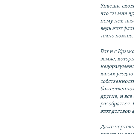
Знаешь, сколь
что ты мне др
нему нет, наз
ведь этот флот
точно помню.
Вот и с Крым
земле, котор
недоразумению
каких угодно
собственност
божественной
другие, и вс
разобраться. 
этот договор 
Даже чертовы