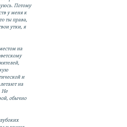
дуюсь. Потому
тв у меня к
то ты права,
твои утки, я
местом на
оветскому
иятелей,
ужую
тической и
алетают на
. Не
вой, обычно
глубоких