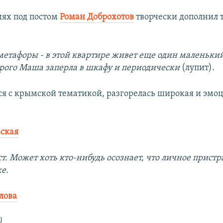
ях под постом
Роман Доброхотов
творчески дополнил т
метафоры - в этой квартире живет еще один маленьки
орого Маша заперла в шкафу и периодически
(лупит)
.
тся с крымской тематикой, разгорелась широкая и эмо
ская
. Может хоть кто-нибудь осознает, что личное пристр
же.
лова
)