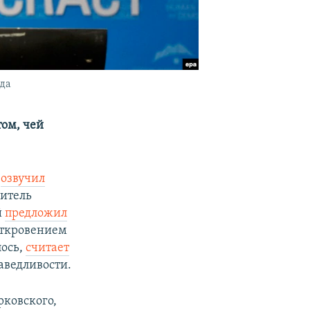
ода
том, чей
й
озвучил
дитель
й
предложил
откровением
лось,
считает
аведливости.
рковского,