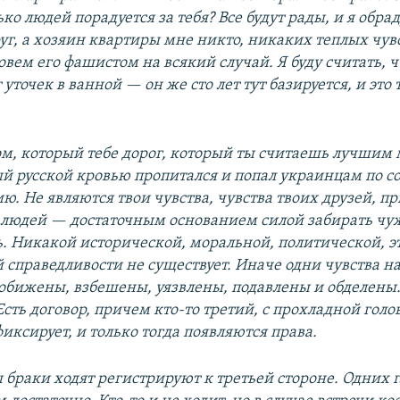
ко людей порадуется за тебя? Все будут рады, и я обра
уг, а хозяин квартиры мне никто, никаких теплых чувс
овем его фашистом на всякий случай. Я буду считать, ч
 уточек в ванной — он же сто лет тут базируется, и это 
ом, который тебе дорог, который ты считаешь лучшим 
ый русской кровью пропитался и попал украинцам по с
. Не являются твои чувства, чувства твоих друзей, пр
 людей — достаточным основанием силой забирать ч
ь. Никакой исторической, моральной, политической, э
 справедливости не существует. Иначе одни чувства н
е обижены, взбешены, уязвлены, подавлены и обделены
Есть договор, причем кто-то третий, с прохладной голо
фиксирует, и только тогда появляются права.
 браки ходят регистрируют к третьей стороне. Одних 