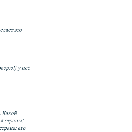
елает это
ворю!) у неё
. Какой
ой страны!
страны его