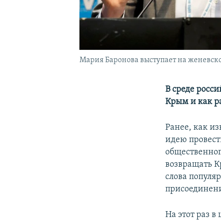
Мария Баронова выступает на женевско
В среде росс
Крым и как р
Ранее, как и
идею провест
общественно
возвращать К
слова популя
присоединени
На этот раз 