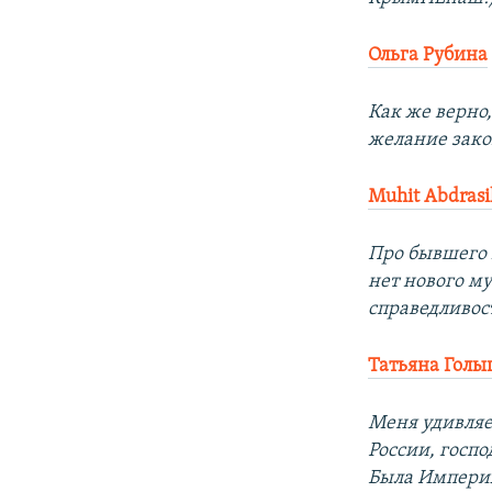
Ольга Рубина
Как же верно,
желание зак
Muhit Abdrasi
Про бывшего 
нет нового му
справедливост
Татьяна Голы
Меня удивляе
России, госп
Была Империя