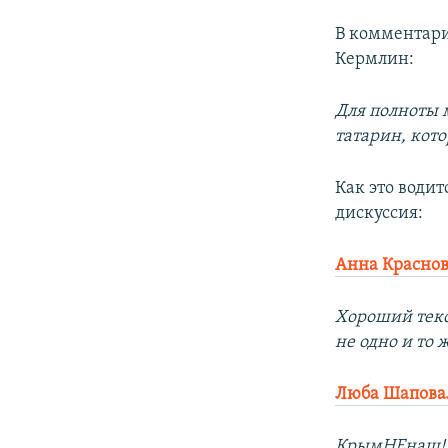
В комментари
Кермлин:
Для полноты 
татарин, кот
Как это води
дискуссия:
Анна Краснов
Хороший текст
не одно и то 
Люба Шапова
КрымНЕнаш!