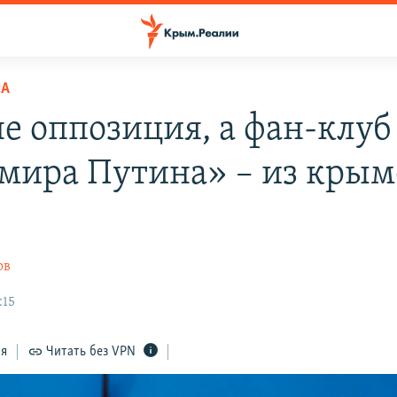
НА
не оппозиция, а фан-клуб
мира Путина» – из кры
ов
:15
ся
Читать без VPN