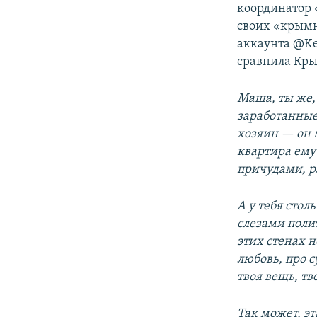
координатор 
своих «крымн
аккаунта @Ke
сравнила Кры
Маша, ты же,
заработанные
хозяин — он 
квартира ему
причудами, р
А у тебя стол
слезами поли
этих стенах н
любовь, про с
твоя вещь, тв
Так может, э