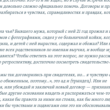
м достаточно. Кто-то и не ходит, но в случае встречи к
м довольно сложно официально помочь. Договоры и п
 разбираться в чувствах, справедливостях и правдах, ко
на чья? Бывшего мужа, который с ней 21 год прожил и
ов с фотографиями, сидел у ее больничной койки, ког
ила, и детей с ней вырастил, содержал и обожал? Или 
не всех родственников по именам выучил, и вообще м
авится? Чтобы ответить на этот вопрос, не нужно расс
ретроспективу, достаточно посмотреть свидетельство 
мы так договорились при свидетелях, но... я чувствую 
о обиженным, поэтому…», это ад и (
трындец
). Или не
я, или убеждай и заключай новый договор — признан
бые другие основания владеть и распоряжаться чем-то
 какая бы правота за ними ни стояла, как бы много лю
ми бы чувствами и подвигами они это ни обосновывали