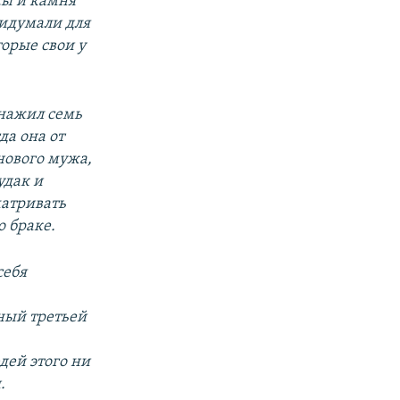
осы и камня
ридумали для
торые свои у
 нажил семь
да она от
нового мужа,
удак и
матривать
о браке.
себя
ный третьей
дей этого ни
.