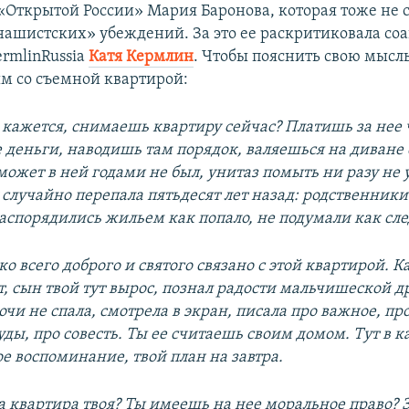
«Открытой России» Мария Баронова, которая тоже не 
ашистских» убеждений. За это ее раскритиковала соа
rmlinRussia
Катя Кермлин
. Чтобы пояснить свою мысль
м со съемной квартирой:
 кажется, снимаешь квартиру сейчас? Платишь за нее 
 деньги, наводишь там порядок, валяешься на диване
может в ней годами не был, унитаз помыть ни разу не 
 случайно перепала пятьдесят лет назад: родственники
аспорядились жильем как попало, не подумали как сле
ько всего доброго и святого связано с этой квартирой.
т, сын твой тут вырос, познал радости мальчишеской д
очи не спала, смотрела в экран, писала про важное, про
уды, про совесть. Ты ее считаешь своим домом. Тут в 
ое воспоминание, твой план на завтра.
та квартира твоя? Ты имеешь на нее моральное право? 