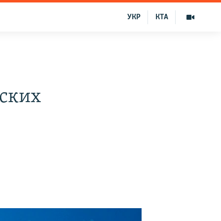
УКР
КТА
мских