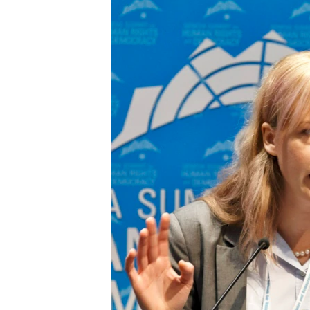
ПОБЕДИТЕЛЕЙ НЕ СУДЯТ?
КРЫМ.НЕПОКОРЕННЫЙ
ELIFBE
УКРАИНСКАЯ ПРОБЛЕМА КРЫМА