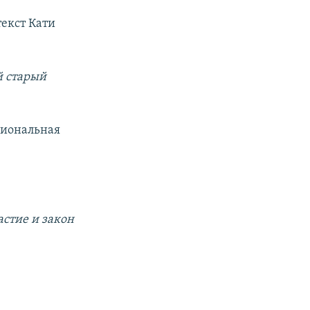
екст Кати
й старый
циональная
астие и закон