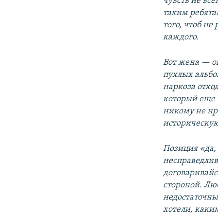
чувств не все
таким ребята
того, чтоб не
каждого.
Вот жена — о
пухлых альбом
наркоза отход
который еще 
никому не нр
историческую 
Позиция «да, 
несправедлив
договаривайс
стороной. Лю
недостаточны,
хотели, каки