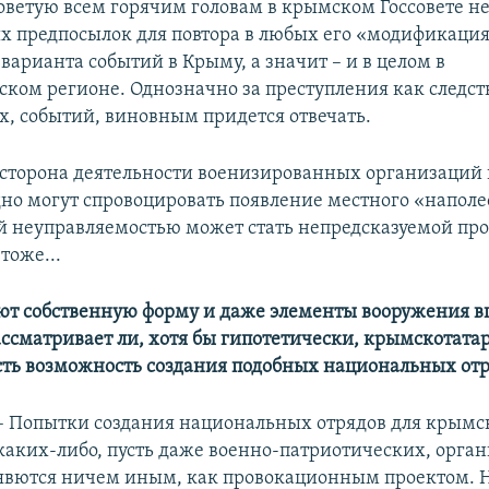
оветую всем горячим головам в крымском Госсовете не
х предпосылок для повтора в любых его «модификаци
варианта событий в Крыму, а значит – и в целом в
ком регионе. Однозначно за преступления как следств
х, событий, виновным придется отвечать.
я сторона деятельности военизированных организаций
дно могут спровоцировать появление местного «наполе
й неуправляемостью может стать непредсказуемой про
тоже...
ют собственную форму и даже элементы вооружения вп
ссматривает ли, хотя бы гипотетически, крымскотата
ть возможность создания подобных национальных отр
– Попытки создания национальных отрядов для крымс
каких-либо, пусть даже военно-патриотических, орга
явются ничем иным, как провокационным проектом. 