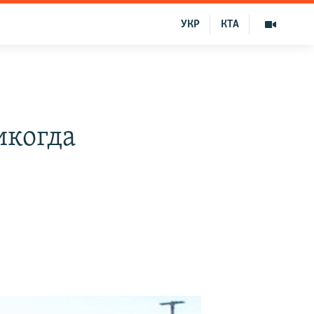
УКР
КТА
икогда