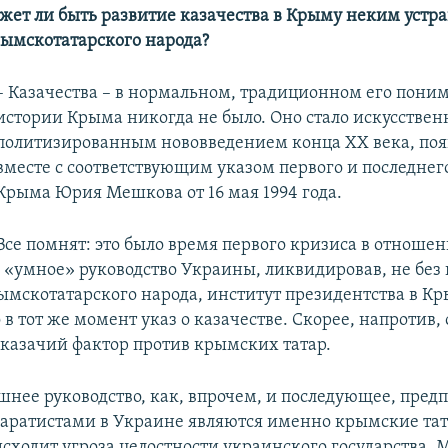
ожет ли быть развитие казачества в Крыму неким ус
рымскотатарского народа?
– Казачества – в нормальном, традиционном его поним
истории Крыма никогда не было. Оно стало искусстве
политизированным нововведением конца ХХ века, по
вместе с соответствующим указом первого и последнег
Крыма Юрия Мешкова от 16 мая 1994 года.
Все помнят: это было время первого кризиса в отноше
 «умное» руководство Украины, ликвидировав, не бе
мскотатарского народа, институт президентства в Кр
в тот же момент указ о казачестве. Скорее, напротив, 
 казачий фактор против крымских татар.
шнее руководство, как, впрочем, и последующее, предп
аратистами в Украине являются именно крымские тат
исходит угроза целостности украинского государства. 