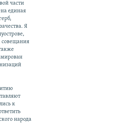
вой части
ена единая
герб,
ачества. Я
луострове,
м совещания
также
ормирован
анизаций
витию
ставляют
лись к
ответить
ского народа