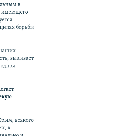
ильным в
о, имеющего
уется
нципах борьбы
 наших
сть, вызывает
родной
огает
некую
Крым, всякого
их, к
ачально и