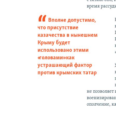
время рассуд
Вполне допустимо,
что присутствие
казачества в нынешнем
Крыму будет
использовано этими
«головами» как
устрашающий фактор
против крымских татар
не позволяет
военизирован
ополчение, ка