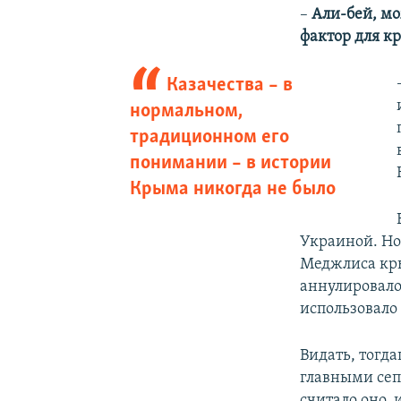
–
Али-бей, м
фактор для к
Казачества – в
нормальном,
традиционном его
понимании – в истории
Крыма никогда не было
Украиной. Но
Меджлиса кры
аннулировало 
использовало
Видать, тогда
главными сеп
считало оно, 