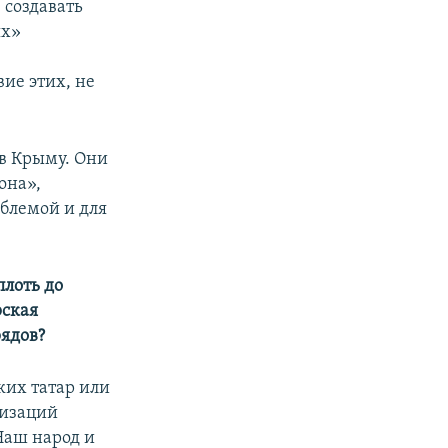
 создавать
ях»
ие этих, не
 в Крыму. Они
она»,
блемой и для
лоть до
рская
ядов?
ких татар или
низаций
Наш народ и