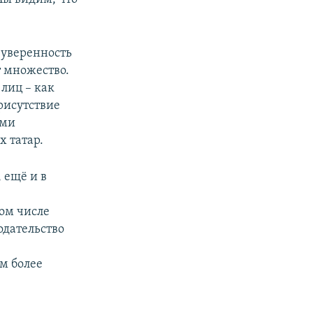
т уверенность
т множество.
лиц – как
присутствие
ими
 татар.
, ещё и в
ом числе
одательство
м более