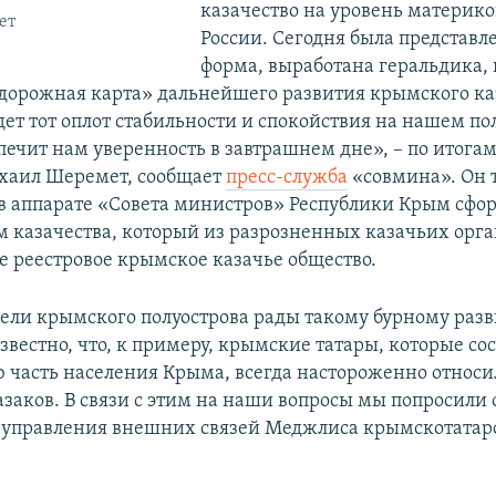
казачество на уровень материко
ет
России. Сегодня была представл
форма, выработана геральдика, 
дорожная карта» дальнейшего развития крымского каз
дет тот оплот стабильности и спокойствия на нашем по
печит нам уверенность в завтрашнем дне», – по итога
хаил Шеремет, сообщает
пресс-служба
«совмина». Он 
 в аппарате «Совета министров» Республики Крым сф
ам казачества, который из разрозненных казачьих орг
ое реестровое крымское казачье общество.
тели крымского полуострова рады такому бурному раз
звестно, что, к примеру, крымские татары, которые со
 часть населения Крыма, всегда настороженно относи
азаков. В связи с этим на наши вопросы мы попросили 
 управления внешних связей Меджлиса крымскотатар
.