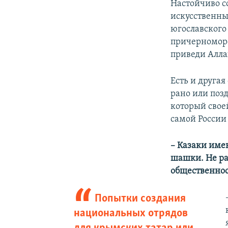
Настойчиво с
искусственны
югославского 
причерноморс
приведи Алла
Есть и друга
рано или поз
который свое
самой России 
– Казаки име
шашки. Не ра
общественнос
Попытки создания
национальных отрядов