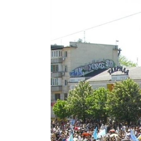
ПОБЕДИТЕЛЕЙ НЕ СУДЯТ?
КРЫМ.НЕПОКОРЕННЫЙ
ELIFBE
УКРАИНСКАЯ ПРОБЛЕМА КРЫМА