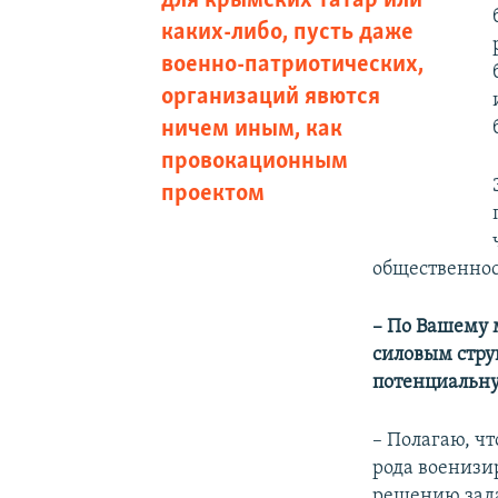
для крымских татар или
каких-либо, пусть даже
военно-патриотических,
организаций явются
ничем иным, как
провокационным
проектом
общественнос
–
По Вашему 
силовым струк
потенциальну
– Полагаю, ч
рода военизи
решению зада