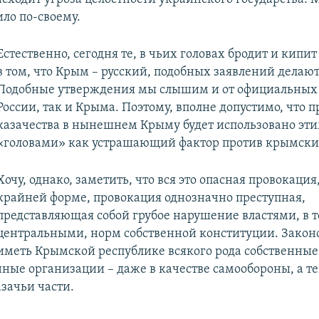
ило по-своему.
Естественно, сегодня те, в чьих головах бродит и кипи
в том, что Крым – русский, подобных заявлений делаю
Подобные утверждения мы слышим и от официальных 
России, так и Крыма. Поэтому, вполне допустимо, что 
казачества в нынешнем Крыму будет использовано эт
«головами» как устрашающий фактор против крымских
Хочу, однако, заметить, что вся это опасная провокация
крайней форме, провокация однозначно преступная,
представляющая собой грубое нарушение властями, в т
центральными, норм собственной конституции. Закон
 иметь Крымской республике всякого рода собственные
ные организации – даже в качестве самообороны, а те
зачьи части.