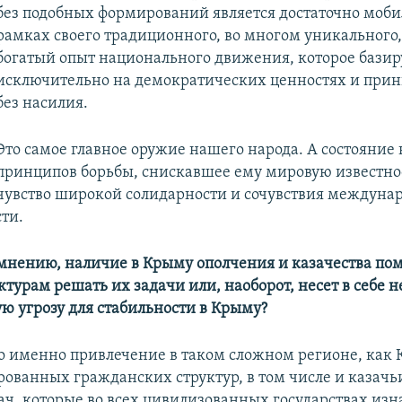
без подобных формирований является достаточно моб
рамках своего традиционного, во многом уникальног
богатый опыт национального движения, которое базир
исключительно на демократических ценностях и при
без насилия.
Это самое главное оружие нашего народа. А состояние
принципов борьбы, снискавшее ему мировую известно
чувство широкой солидарности и сочувствия междуна
ти.
мнению, наличие в Крыму ополчения и казачества пом
турам решать их задачи или, наоборот, несет в себе 
ю угрозу для стабильности в Крыму?
то именно привлечение в таком сложном регионе, как 
рованных гражданских структур, в том числе и казачь
ч, которые во всех цивилизованных государствах изн