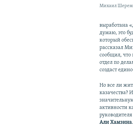
Михаил Шерем
выработана «
думаю, это бу
который обес
рассказал Ми
сообщил, что
отдел по дел
создаст един
Но все ли жи
казачества? И
значительную
активности к
руководителя
Али Хамзина