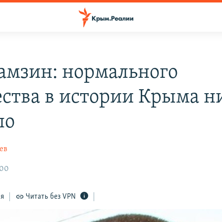
амзин: нормального
ества в истории Крыма н
ло
ев
:00
ся
Читать без VPN