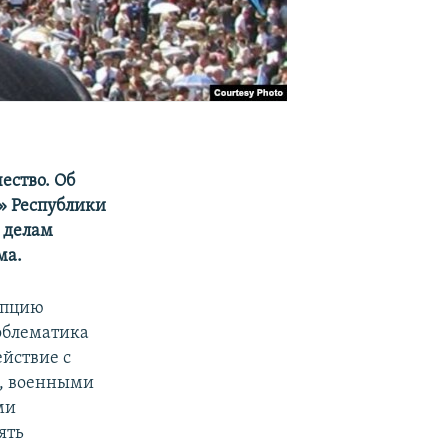
ество. Об
» Республики
 делам
ма.
епцию
облематика
ействие с
, военными
ми
ять