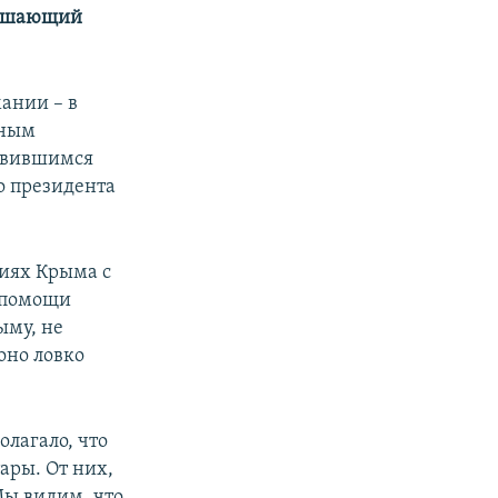
трашающий
ании – в
нным
явившимся
о президента
ниях Крыма с
з помощи
ыму, не
оно ловко
олагало, что
ары. От них,
Мы видим, что