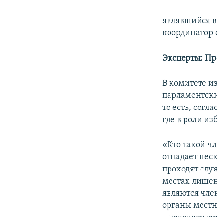
являвшийся в
координатор
Эксперты: Пр
В комитете и
парламентски
то есть, сог
где в роли и
«Кто такой ч
отпадает нес
проходят служ
местах лишени
являются чле
органы местн