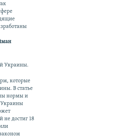
так
сфере
одящие
азработаны
йман
ей Украины.
орм, которые
ины. В статье
ны нормы и
н Украины
ожет
й не достиг 18
или
 законом