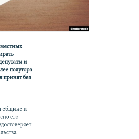
 местных
бирать
 депутаты и
лее полутора
л принят без
й общине и
сно его
удостоверяет
льства