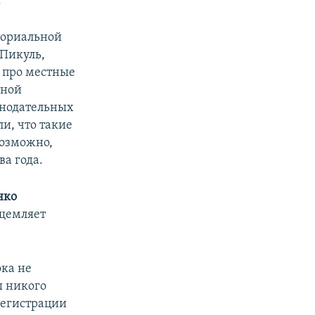
.
ториальной
 Пикуль,
н про местные
ьной
конодательных
и, что такие
возможно,
а года.
нко
ущемляет
ка не
ы никого
регистрации