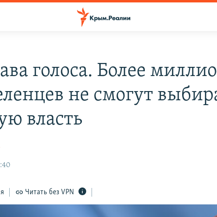
рава голоса. Более милли
еленцев не смогут выбир
ую власть
а
0:40
ся
Читать без VPN