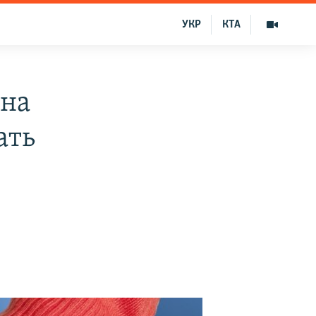
УКР
КТА
она
ать