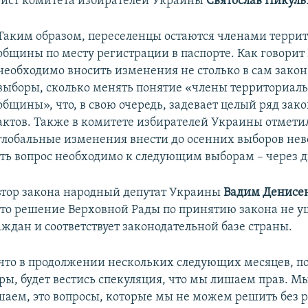
рист комитета избирателей Украины
Святослав Пикуль
Таким образом, переселенцы остаются членами терри
общины по месту регистрации в паспорте. Как говорит
необходимо вносить изменения не столько в сам зако
выборы, сколько менять понятие «члены территориал
общины», что, в свою очередь, задевает целый ряд за
актов. Также в комитете избирателей Украины отметил
глобальные изменения внести до осенних выборов не
ть вопрос необходимо к следующим выборам – через дв
втор закона народный депутат Украины
Вадим Денисе
что решение Верховной Рады по принятию закона не 
ждан и соответствует законодательной базе страны.
что в продолжении нескольких следующих месяцев, по
ры, будет вестись спекуляция, что мы лишаем прав. М
шаем, это вопросы, которые мы не можем решить без 