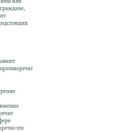
аины или
 граждане,
еют
предстоящих
зывают
 противоречат
тренне
я именно
речит
фере
ретно это