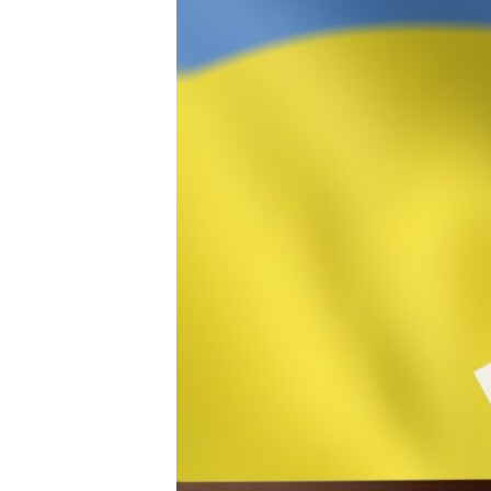
ПОБЕДИТЕЛЕЙ НЕ СУДЯТ?
КРЫМ.НЕПОКОРЕННЫЙ
ELIFBE
УКРАИНСКАЯ ПРОБЛЕМА КРЫМА