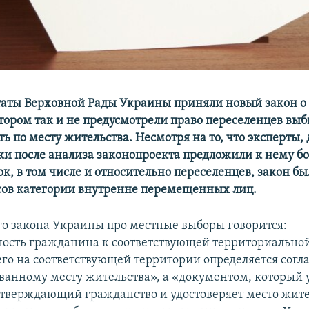
таты Верховной Рады Украины приняли новый закон о
отором так и не предусмотрели право переселенцев вы
ь по месту жительства. Несмотря на то, что эксперты,
и после анализа законопроекта предложили к нему бо
к, в том числе и относительно переселенцев, закон бы
сов категории внутренне перемещенных лиц.
ого закона Украины про местные выборы говорится:
сть гражданина к соответствующей территориально
го на соответствующей территории определяется согла
ванному месту жительства», а «документом, который 
дтверждающий гражданство и удостоверяет место жите