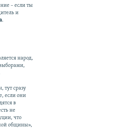
ние – если ты
итель и
а
.
ляется народ,
 выборами,
.
 тут сразу
, если они
дятся в
есть не
уции, что
ной общины»,