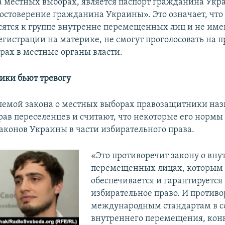
а местных выборах, является паспорт гражданина Укр
остоверение гражданина Украины». Это означает, что
сятся к группе внутренне перемещенных лиц и не им
егистрации на материке, не смогут проголосовать на 
рах в местные органы власти.
ки бьют тревогу
лемой закона о местных выборах правозащитники на
ав переселенцев и считают, что некоторые его нормы
законов Украины в части избирательного права.
«Это противоречит закону о вну
перемещенных лицах, которым
обеспечивается и гарантируетс
избирательное право. И противо
международным стандартам в с
внутреннего перемещения, конк