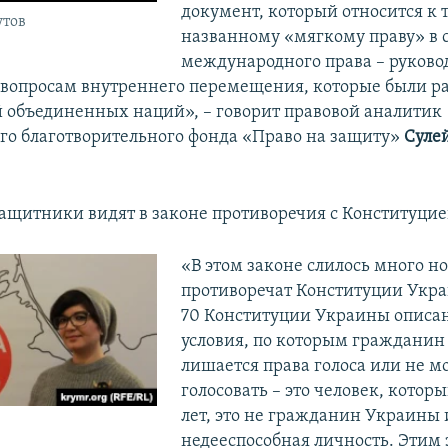
документ, который относится к 
утов
названному «мягкому праву» в 
международного права – руков
вопросам внутреннего перемещения, которые были р
 объединенных наций», – говорит правовой аналитик
го благотворительного фонда «Право на защиту»
Суле
ащитники видят в законе противоречия с Конституци
«В этом законе слилось много н
противоречат Конституции Укра
70 Конституции Украины описа
условия, по которым граждани
лишается права голоса или не м
голосовать – это человек, которы
лет, это не гражданин Украины 
недееспособная личность. Этим