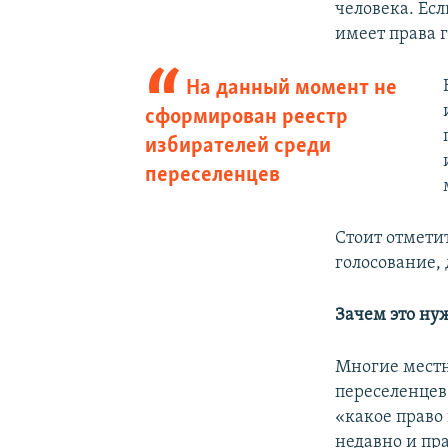
человека. Ес
имеет права г
На данный момент не
сформирован реестр
избирателей среди
переселенцев
Стоит отметит
голосование,
Зачем это ну
Многие мест
переселенцев
«какое право
недавно и пр