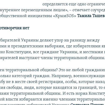
определяется еще одно ограниче
нутреннее перемещенным лицом», – отмечает соучред
 общественной инициативы «КрымSOS»
Тамила Ташев
отиворечия нет
збирателей Украины делают упор на разницу между
ми и президентскими выборами, где избирателями яв
ласно Конституции, все граждане Украины, и местными
збирателей выступают члены территориальной общины
лен территориальной общины? Это не любой гражданин,
колько категорий граждан. Например, военнослужащие
бу не в месте своей регистрации, особы, которые нахо
я свободы, люди, которые находятся за границей, то 
нами территориальной общины. И есть норма Констит
ой власти избираются именно членами территориаль