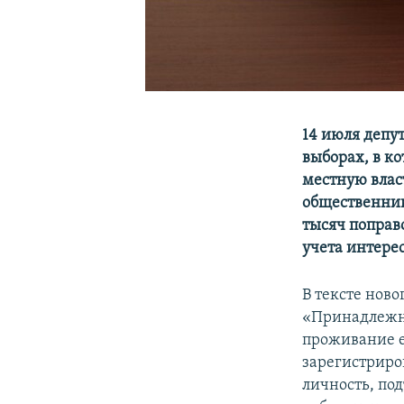
14 июля депу
выборах, в к
местную власт
общественник
тысяч поправо
учета интере
В тексте нов
«Принадлежно
проживание е
зарегистриро
личность, по