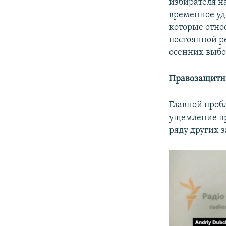
избирателя н
временное уд
которые отно
постоянной р
осенних выбо
Правозащитни
Главной проб
ущемление пр
ряду других 