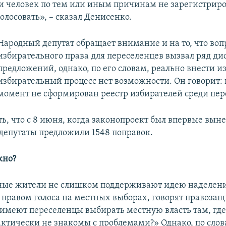
ли человек по тем или иным причинам не зарегистриров
олосовать», – сказал Денисенко.
Народный депутат обращает внимание и на то, что воп
избирательного права для переселенцев вызвал ряд ди
предложений, однако, по его словам, реально внести и
избирательный процесс нет возможности. Он говорит:
момент не сформирован реестр избирателей среди пер
ь, что с 8 июня, когда законопроект был впервые вын
 депутаты предложили 1548 поправок.
жно?
ные жители не слишком поддерживают идею наделен
 правом голоса на местных выборах, говорят правоза
 имеют переселенцы выбирать местную власть там, гд
актически не знакомы с проблемами?» Однако, по сло