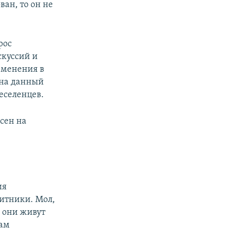
ан, то он не
рос
скуссий и
зменения в
 на данный
еселенцев.
есен на
ия
щитники. Мол,
е они живут
вам