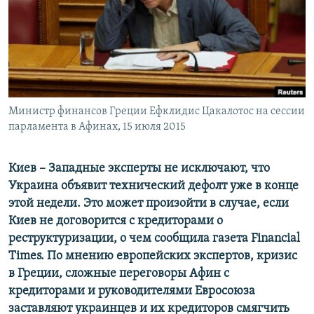
ПРИСОЕДИНЯЙТЕСЬ!
ПОБЕДИТЕЛЕЙ НЕ СУДЯТ?
КРЫМ.НЕПОКОРЕННЫЙ
ELIFBE
УКРАИНСКАЯ ПРОБЛЕМА КРЫМА
Все сайты RFE/RL
Министр финансов Греции Ефклидис Цакалотос на сессии
парламента в Афинах, 15 июля 2015
Киев – Западные эксперты не исключают, что
Украина объявит технический дефолт уже в конце
этой недели. Это может произойти в случае, если
Киев не договорится с кредиторами о
реструктуризации, о чем сообщила газета Financial
Times. По мнению европейских экспертов, кризис
в Греции, сложные переговоры Афин с
кредиторами и руководителями Евросоюза
заставляют украинцев и их кредиторов смягчить