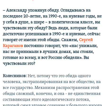
–
Александр упомянул обиду. Оглядываясь на
последнее 20-летие, на 1990-е, на нулевые годы, не
у себя в душе, а шире
–
в политическом классе, вы
чувствовали эту обиду? Ведь люди, которые были
достаточно успешными в 1990-е и нулевые, сейчас
говорят от имени этой обиды. Скажем,
Сергей
Караганов
постоянно говорит, что «нас унижали,
нас не принимали в лучших домах, мы стояли,
готовые ко всему, и вот Россию обидели». Вы
чувствовали это?
Колесников:
Нет, потому что это обида одного
человека, экстраполированная на все общество, на
все государство. Механизм распространения этой
обиды сложный, конечно, и она - не единственная
составляющая этого идеологического потока,
который смыл здравое сознание у большого народа.