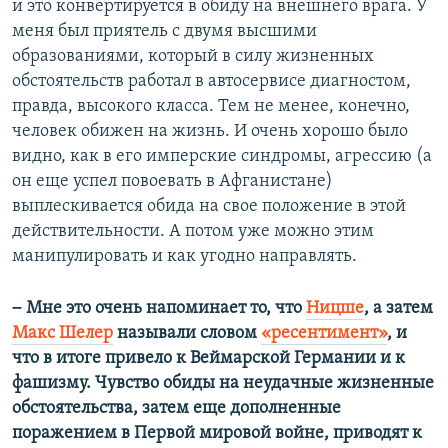
и это конвертируется в обиду на внешнего врага. У
меня был приятель с двумя высшими
образованиями, который в силу жизненных
обстоятельств работал в автосервисе диагностом,
правда, высокого класса. Тем не менее, конечно,
человек обижен на жизнь. И очень хорошо было
видно, как в его имперские синдромы, агрессию (а
он еще успел повоевать в Афганистане)
выплескивается обида на свое положение в этой
действительности. А потом уже можно этим
манипулировать и как угодно направлять.
–
Мне это очень напоминает то, что
Ницше
, а затем
Макс Шелер
называли словом
«ресентимент»
, и
что в итоге привело к Веймарской Германии и к
фашизму. Чувство обиды на неудачные жизненные
обстоятельства, затем еще дополненные
поражением в Первой мировой войне, приводят к