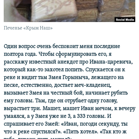
ПРИСОЕДИНЯЙТЕСЬ!
ПОБЕДИТЕЛЕЙ НЕ СУДЯТ?
КРЫМ.НЕПОКОРЕННЫЙ
ELIFBE
Печенье «Крым Наш»
УКРАИНСКАЯ ПРОБЛЕМА КРЫМА
Один вопрос очень беспокоит меня последние
Все сайты RFE/RL
полтора года. Чтобы сформулировать его, я
расскажу известный анекдот про Ивана-царевича,
который как-то захотел попить. Спускается он к
реке и видит там Змея Горыныча, лежащего на
песке, естественно, достает меч-кладенец,
вызывает Змея на честный бой, начинает рубить
ему головы. Там, где он отрубает одну голову,
вырастает три. Машет, машет Иван мечом, к вечеру
умаялся, а у Змея уже не 3, а 333 головы. И
спрашивает его Змей: «Иван, погоди секунду, ты
что к реке спустился?». «Пить хотел». «Так кто ж