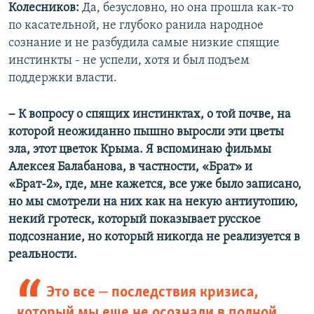
Колесников:
Да, безусловно, но она прошла как-то
по касательной, не глубоко ранила народное
сознание и не разбудила самые низкие спящие
инстинкты - не успели, хотя и был подъем
поддержки власти.
–
К вопросу о спящих инстинктах, о той почве, на
которой неожиданно пышно выросли эти цветы
зла, этот цветок Крыма. Я вспоминаю фильмы
Алексея Балабанова, в частности, «Брат» и
«Брат-2», где, мне кажется, все уже было записано,
но мы смотрели на них как на некую антиутопию,
некий гротеск, который показывает русское
подсознание, но который никогда не реализуется в
реальности.
–
Это все
последствия кризиса,
который мы еще не осознали в полной