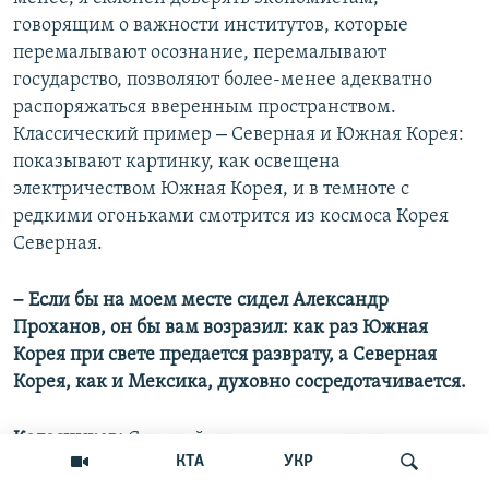
говорящим о важности институтов, которые
перемалывают осознание, перемалывают
государство, позволяют более-менее адекватно
распоряжаться вверенным пространством.
–
Классический пример
Северная и Южная Корея:
показывают картинку, как освещена
электричеством Южная Корея, и в темноте с
редкими огоньками смотрится из космоса Корея
Северная.
–
Если бы на моем месте сидел Александр
Проханов, он бы вам возразил: как раз Южная
Корея при свете предается разврату, а Северная
Корея, как и Мексика, духовно сосредотачивается.
Колесников:
С другой стороны, социалистическая
КТА
УКР
Куба тоже предается разврату. Безусловно,