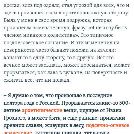
достал, влез под одеяло, стал угрозой для всех, что и
здесь произошел слом в противоположную сторону.
Была у меня в свое время подружка, которая
произнесла замечательную фразу: «Я не хочу быть
членом никакого коллектива». Это типичное
позднесоветское сознание. И эти изменения на
поверхности часто бывают похожи на качели:
качают то в одну сторону, то в другую. Вот это
вечное может засыпать, может просыпаться, может
прорываться, как лава в вулкане, на поверхность и
сжигать все, что ни попадя.
–
Я думаю о том, что произошло в последние
полтора года с Россией. Прорываются какие-то 500-
летние
архетипические
вещи, идущие от Ивана
Грозного, а может быть, и еще раньше: привычки
древних славян, живущих в лесу,
подсечно-огневое
земледелие
, тут татары пришли, тут варяги