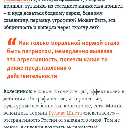
пришли, тут князь из соседнего княжества пришел
–
и куда деваться бедному еврею, бедному
славянину, пермяку, угрофину? Может быть, эта
общинность и поперла через тысячу лет?
Как только моральной нормой стало
быть патриотом, немедленно вылезла
эта агрессивность, полезли какие-то
дикие представления о
действительности
Колесников:
В каком-то смысле - да, эффект колеи в
действии. Географические, исторические,
культурные особенности, конечно же, есть. Можно
–
вспомнить термин
Густава Шпета
«невегласие»
отстраненность России от западного мира. Тем не
менее, я склонен доверять экономистам,