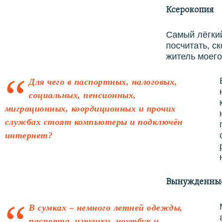
Ксерокопия
Самый лёгкий
посчитать, с
житель моего
Для чего в паспортных, налоговых,
социальных, пенсионных,
миграционных, коордиционных и прочих
службах стоят компьютеры и подключён
интернет?
Вынужденные
В сумках – немного летней одежды,
паспорта, игрушки, ноутбук и