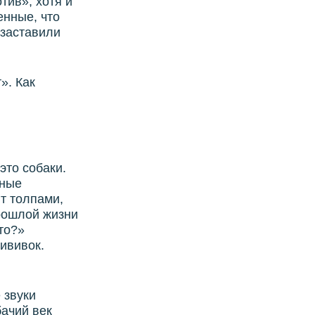
тив», хотя и
енные, что
 заставили
». Как
это собаки.
нные
т толпами,
прошлой жизни
то?»
рививок.
 звуки
бачий век