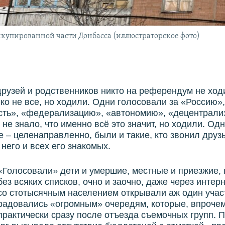
купированной части Донбасса (иллюстраторское фото)
рузей и родственников никто на референдум не ход
ко не все, но ходили. Одни голосовали за «Россию»,
сть», «федерализацию», «автономию», «децентрали
не знало, что именно всё это значит, но ходили. Од
е – целенаправленно, были и такие, кто звонил друз
 него и всех его знакомых.
«Голосовали» дети и умершие, местные и приезжие, 
без всяких списков, очно и заочно, даже через интерн
со стотысячным населением открывали аж один учас
радовались «огромным» очередям, которые, впрочем
практически сразу после отъезда съемочных групп. 