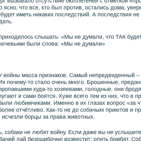
рг вызывало отсутствие бюллетеней с отметкой «про
 ясно, что все, кто был против, остались дома, увер
 будет иметь никаких последствий. А последствия не
дать.
приходилось слышать: «Мы не думали, что ТАК будет
ключевыми были слова: «Мы не думали»
У войны масса признаков. Самый непредвиденный – 
Их почему-то стало очень много. Брошенные, преда
пропавшими куда-то хозяевами, голодные, они бродя
пугают и сами боятся. Хуже всего тем из них, что в 
были любимчиками. Именно в их глазах вопрос «за ч
более отчётливо. Как-то не до собачьих приютов и п
о исчезли борцы за права животных.
ь, собаки не любят войну. Если даже вы не услышите
бачий лай безошибочно возвестит: опять бомбят. Со