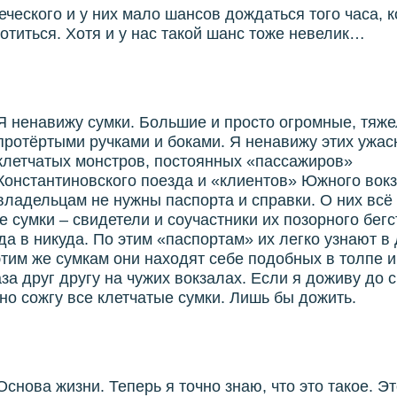
еческого и у них мало шансов дождаться того часа, к
ботиться. Хотя и у нас такой шанс тоже невелик…
Я ненавижу сумки. Большие и просто огромные, тяже
протёртыми ручками и боками. Я ненавижу этих ужа
клетчатых монстров, постоянных «пассажиров»
Константиновского поезда и «клиентов» Южного вокз
владельцам не нужны паспорта и справки. О них всё
е сумки – свидетели и соучастники их позорного бегс
да в никуда. По этим «паспортам» их легко узнают в 
этим же сумкам они находят себе подобных в толпе 
аза друг другу на чужих вокзалах. Если я доживу до 
но сожгу все клетчатые сумки. Лишь бы дожить.
Основа жизни. Теперь я точно знаю, что это такое. Эт