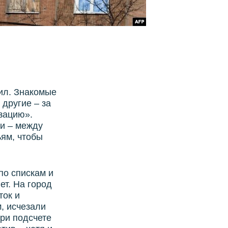
ил. Знакомые
 другие – за
зацию».
ни – между
ьям, чтобы
по спискам и
ет. На город
ток и
, исчезали
При подсчете