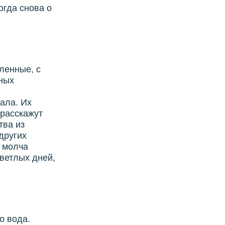
огда снова о
ленные, с
сных
ала. Их
 расскажут
тва из
других
и молча
светлых дней,
о вода.