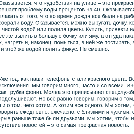
Оказывается, что «удобства» на улице – это прекрасн
решает проблему воды процентов на 40. Оказываетс
плакать от того, что во время дождя все были на раб
собрали воду. Оказывается, можно выругать дочку, к
чистой водой или полила цветы. Купить, привезти и
её же вылить в большую бочку или яму, а оттуда нак
, нагреть и, наконец, помыться, в ней же постирать, 
и этой же водой полить фикус. Не смешно.
Уже год, как наши телефоны стали красного цвета. В
исключения. Мы говорим много, часто и со всеми. И
как трубка фонит. Молва это приписывает спецслужб
подслушивают. Но всё равно говорим, говорим о том,
 и о том, чего хотим. А хотим все одного. Мы хотим,
оворить ежедневно, ежечасно, с близкими и чужими, 
орые раньше тоже были друзьями. Мы хотим, чтобы 
сутствие новостей – это самая прекрасная новость.