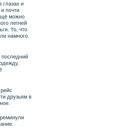
 глазах и
 и почти
 ещё можно
ного летней
ги. То, что
али намного
в последний
одежду,
ё
 рейс
ти друзьям в
ное.
 преминули
ание.