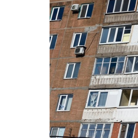
ПОБЕДИТЕЛЕЙ НЕ СУДЯТ?
КРЫМ.НЕПОКОРЕННЫЙ
ELIFBE
УКРАИНСКАЯ ПРОБЛЕМА КРЫМА