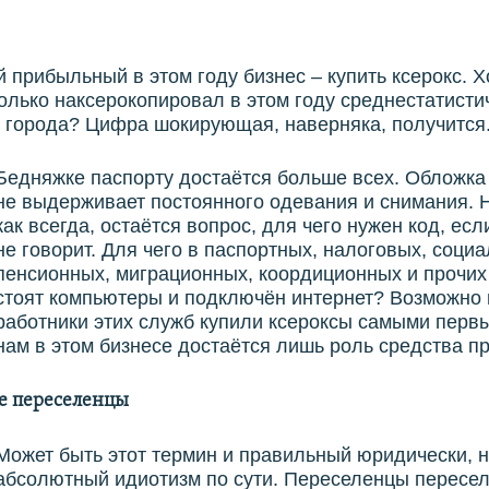
 прибыльный в этом году бизнес – купить ксерокс. 
колько наксерокопировал в этом году среднестатисти
 города? Цифра шокирующая, наверняка, получится
Бедняжке паспорту достаётся больше всех. Обложка
не выдерживает постоянного одевания и снимания. 
как всегда, остаётся вопрос, для чего нужен код, есл
не говорит. Для чего в паспортных, налоговых, соци
пенсионных, миграционных, коордиционных и прочих
стоят компьютеры и подключён интернет? Возможно
работники этих служб купили ксероксы самыми перв
нам в этом бизнесе достаётся лишь роль средства п
 переселенцы
Может быть этот термин и правильный юридически, 
абсолютный идиотизм по сути. Переселенцы пересел