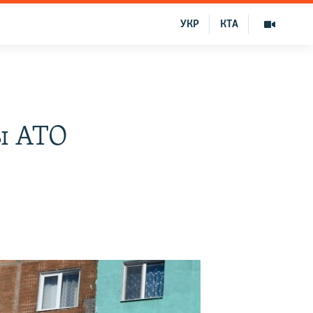
УКР
КТА
ы АТО