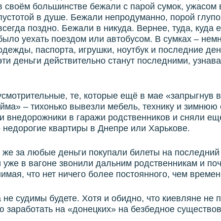
в своём большинстве бежали с парой сумок, ужасом в
пустотой в душе. Бежали непродуманно, порой глупо
всегда поздно. Бежали в никуда. Вернее, туда, куда
было уехать поездом или автобусом. В сумках – нем
одежды, паспорта, игрушки, ноутбук и последние день
эти деньги действительно станут последними, узнав
смотрительные, те, которые ещё в мае «запрыгнув 
йма» – тихонько вывезли мебель, технику и зимнюю 
и внедорожники в гаражи родственников и сняли ещ
 недорогие квартиры в Днепре или Харькове.
же за любые деньги покупали билеты на последний
 уже в вагоне звонили дальним родственникам и поч
нимая, что нет ничего более постоянного, чем времен
а не судимы будете. Хотя и обидно, что киевляне не
 заработать на «донецких» на безбедное существов