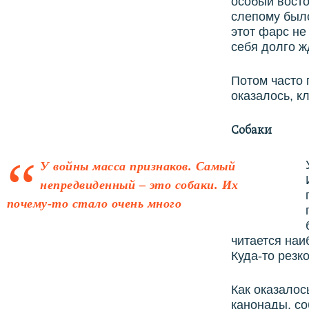
особый восто
слепому было
этот фарс не
себя долго ж
Потом часто 
оказалось, 
Собаки
У войны масса признаков. Самый
непредвиденный – это собаки. Их
почему-то стало очень много
читается наи
Куда-то резк
Как оказалос
канонады, со