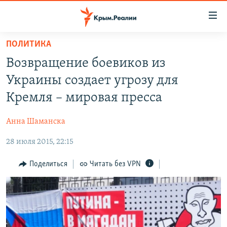
Доступность
ссылки
Вернуться
ПОЛИТИКА
к
НОВОСТИ
Возвращение боевиков из
основному
СПЕЦПРОЕКТЫ
содержанию
Украины создает угрозу для
ВОДА
Вернутся
ГРУЗ 200
Кремля – мировая пресса
к
ИСТОРИЯ
КАРТА ВОЕННЫХ ОБЪЕКТОВ КРЫМА
главной
Анна Шаманска
ЕЩЕ
11 ЛЕТ ОККУПАЦИИ КРЫМА. 11 ИСТОРИЙ СОПРОТИВЛЕНИЯ
навигации
Вернутся
28 июля 2015, 22:15
РАДІО СВОБОДА
ИНТЕРАКТИВ
к
КАК ОБОЙТИ БЛОКИРОВКУ
ИНФОГРАФИКА
Поделиться
Читать без VPN
поиску
ТЕЛЕПРОЕКТ КРЫМ.РЕАЛИИ
Українською
СОВЕТЫ ПРАВОЗАЩИТНИКОВ
Qırımtatar
ПРОПАВШИЕ БЕЗ ВЕСТИ