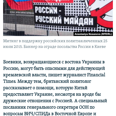
ПРИСОЕДИНЯЙТЕСЬ!
ПОБЕДИТЕЛЕЙ НЕ СУДЯТ?
КРЫМ.НЕПОКОРЕННЫЙ
ELIFBE
УКРАИНСКАЯ ПРОБЛЕМА КРЫМА
Все сайты RFE/RL
Митинг в поддержку российских политзаключенных 25
июля 2015. Баннер на ограде посольства России в Киеве
Боевики, возвращающиеся с востока Украины в
Россию, могут быть опасными для действующей
кремлевской власти, пишет журналист Financial
Times. Между тем, британский политолог
рассказывает о помощи, которую Китай
предоставляет Украине, несмотря на вроде бы
дружеские отношения с Россией. А специальный
посланник генерального секретаря ООН по
вопросам ВИЧ/СПИДа в Восточной Европе и