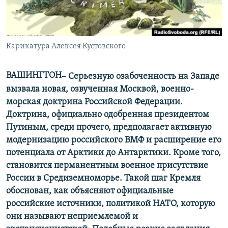
ПРИСОЕДИНЯЙТЕСЬ!
ПОБЕДИТЕЛЕЙ НЕ СУДЯТ?
КРЫМ.НЕПОКОРЕННЫЙ
ELIFBE
Карикатура Алексея Кустовского
УКРАИНСКАЯ ПРОБЛЕМА КРЫМА
ВАШИНГТОН
–
Серьезную озабоченность на Западе
Все сайты RFE/RL
вызвала новая, озвученная Москвой, военно-
морская доктрина Российской Федерации.
Доктрина, официально одобренная президентом
Путиным, среди прочего, предполагает активную
модернизацию российского ВМФ и расширение его
потенциала от Арктики до Антарктики. Кроме того,
становится перманентным военное присутствие
России в Средиземноморье. Такой шаг Кремля
обоснован, как объясняют официальные
российские источники, политикой НАТО, которую
они называют неприемлемой и