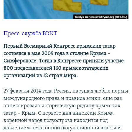
ПРИСОЕДИНЯЙТЕСЬ!
ПОБЕДИТЕЛЕЙ НЕ СУДЯТ?
КРЫМ.НЕПОКОРЕННЫЙ
ELIFBE
Пресс-служба ВККТ
УКРАИНСКАЯ ПРОБЛЕМА КРЫМА
Все сайты RFE/RL
Первый Всемирный Конгресс крымских татар
состоялся в мае 2009 года в столице Крыма –
Симферополе. Тогда в Конгрессе приняли участие
800 представителей 160 крымскотатарских
организаций из 12 стран мира.
27 февраля 2014 года Россия, нарушая любые нормы
международного права и правила этики, еще раз
аннексировала историческую родину крымских
татар – Крым. С первого дня аннексии Крыма
коренной народ полуострова находится под
давлением незаконной оккупационной власти и