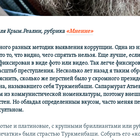
ля Крым.Реалии, рубрика
«Мнение»
ного разных методик выявления коррупции. Одна из н
то то, что видно, чего спрятать нельзя. Еще лучше, есл
фиксирован в виде фото или видео. Так легче фиксиров
асштаб преступления. Несколько лет назад я таким об
яснить, сколько же перстней было у скромного презид
а, называвшего себя Туркменбаши. Сапармурат Атае
м из коммунистической номенклатуры, поэтому внеш
стен. Но обладал определенным вкусом, часто меняя п
султаном.
лотые и платиновые, с крупными бриллиантами или р
ечатки» были страстью Туркменбаши. Собрать его «