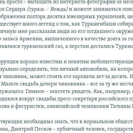
нь просто – вытащить из интернета фотографии за неск
ки Сердара
(туркм.
–​
Вождь)
и можете заниматься опис
ображения полтора десятка ювелирных украшений, це
уществует много легенд о том, как Туркменбаши собир
тичную мне рассказали люди из его тогдашнего окруже
о запаса Армении, выплаченного в качестве долга за газ
авлялся туркменский газ, а перстни достались Туркм
ррупции хорошо известны и понятны любопытствующ
зуально определить, что личный автомобиль, на котор
 чиновник, может стоить его зарплаты лет за десять. 
 Мальте свадьба дочери чиновника – все за ту же несч
лужащего. Главное – захотеть увидеть. Как, например, 
однялся вокруг свадьбы пресс-секретаря российского 
ова и фигуристки, олимпийской чемпионки Татьяны 
твующих необходимо знать, что в нормальном обществ
оны, Дмитрий Песков – публичный человек, государс