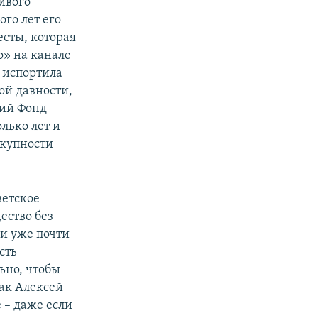
ивого
го лет его
есты, которая
о» на канале
е испортила
ой давности,
кий Фонд
лько лет и
окупности
ветское
ество без
ии уже почти
сть
ьно, чтобы
как Алексей
 – даже если