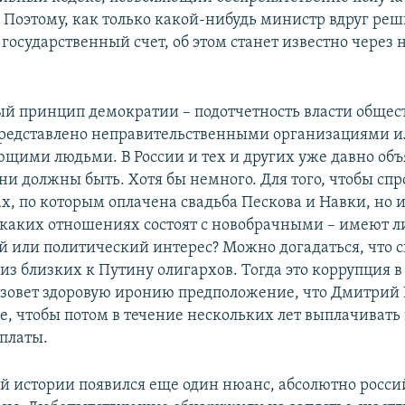
Поэтому, как только какой-нибудь министр вдруг ре
 государственный счет, об этом станет известно через 
й принцип демократии – подотчетность власти общест
редставлено неправительственными организациями и
щими людьми. В России и тех и других уже давно об
ни должны быть. Хотя бы немного. Для того, чтобы спр
ах, по которым оплачена свадьба Пескова и Навки, но 
 каких отношениях состоят с новобрачными – имеют л
 или политический интерес? Можно догадаться, что с
из близких к Путину олигархов. Тогда это коррупция в
ызовет здоровую иронию предположение, что Дмитрий 
е, чтобы потом в течение нескольких лет выплачивать 
платы.
ой истории появился еще один нюанс, абсолютно росси