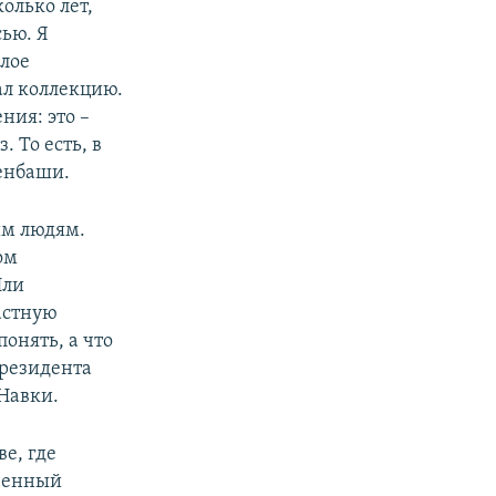
олько лет,
ью. Я
лое
ал коллекцию.
ния: это –
. То есть, в
енбаши.
им людям.
ом
Или
астную
понять, а что
президента
Навки.
е, где
твенный