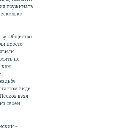
шил поужинать
несколько
ву. Общество
ли просто
ъявили
осить не
и кем
и
вадьбу
 чистом виде.
Песков взял
из своей
йский –