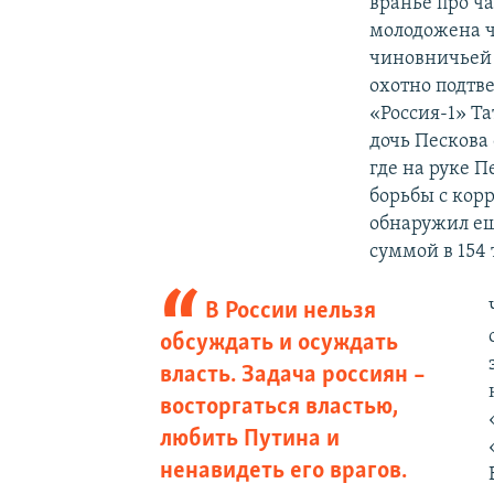
вранье про ч
молодожена ч
чиновничьей 
охотно подтв
«Россия-1» Т
дочь Пескова
где на руке 
борьбы с кор
обнаружил ещ
суммой в 154
В России нельзя
обсуждать и осуждать
власть. Задача россиян –
восторгаться властью,
любить Путина и
ненавидеть его врагов.