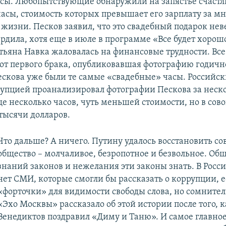
асы. Любопытствующие обнаружили на запястье счастл
асы, стоимость которых превышает его зарплату за мно
жизни. Песков заявил, что это свадебный подарок нев
ердила, хотя еще в июле в программе «Все будет хорош
атьяна Навка жаловалась на финансовые трудности. Вс
 от первого брака, опубликовавшая фотографию годичн
Пескова уже были те самые «свадебные» часы. Российс
рупцией проанализировал фотографии Пескова за неско
е несколько часов, чуть меньшей стоимости, но в сов
 тысячи долларов.
Что дальше? А ничего. Путину удалось восстановить со
общество – молчаливое, безропотное и безвольное. Общ
знаний законов и нежелания эти законы знать. В Росс
нет СМИ, которые смогли бы рассказать о коррупции, е
«форточки» для видимости свободы слова, но сомнител
«Эхо Москвы» рассказало об этой истории после того, 
Венедиктов поздравил «Диму и Таню». И самое главное