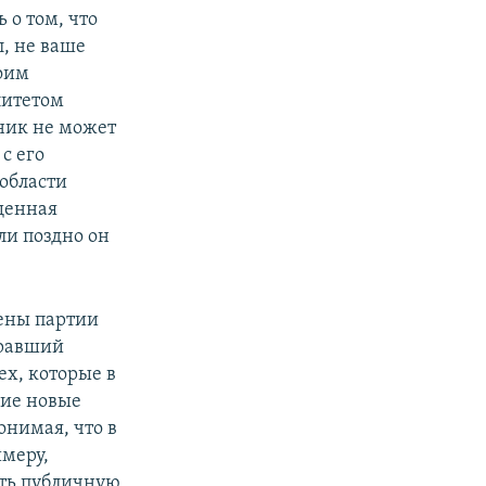
о том, что
л, не ваше
воим
литетом
вник не может
с его
 области
ященная
ли поздно он
мены партии
бравший
х, которые в
ние новые
онимая, что в
имеру,
ть публичную