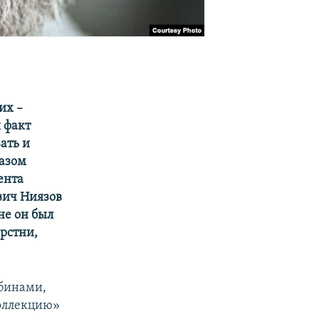
их –
и факт
ать и
разом
ента
вич Ниязов
не он был
ерстни,
убинами,
коллекцию»