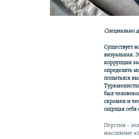
Специально д
Существует м
визуальная. Э
коррупции за
определять м
попытался вы
Туркменистан
был человеко
скромен и че
ощущая себя 
Перстни – зо
массивные «п