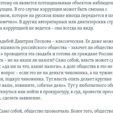
этому он является потенциальным объектом наблюден
пции. В его случае коррупция может быть связана с
мом, которое на русском языке иногда передается в п
ловечко». В других авторитарных или диктаторских ст
 коррупцией не ведется – она всегда на виду.
вадьбой Дмитрия Пескова – классическая. Ее даже мож
вшивость российского общества – захочет ли общество
 проводится эта свадьба и готовы ли граждане России
и – не на наши ли налоги? Само собой, власть может с
: «да ни за что, какие налоги», а долг общества в это н
 вопрос – если это не на деньги чиновника, а на чужие,
я, подкуп чиновника. Тут власть опять делает круглые 
е ваше, извините, собачье дело». Тут у любопытного о
ткнуться или пойти в прокуратуру, в суд, провести прес
 сделать заявление.
Само собой, общество промолчало. Более того, общество