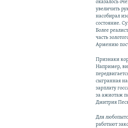
оказалось оче
увеличить ру
насобирал из
состояние. С
Более реалис
часть золотог
Армению пост
Признаки ко
Например, ви
передвигается
сыгранная на
зарплату госс
за ажиотаж п
Дмитрия Песк
Для любопытс
работают зак