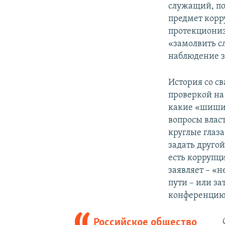
служащий, по
предмет корру
протекциониз
«замолвить с
наблюдение за
История со с
проверкой на 
какие «шиши»
вопросы власт
круглые глаза
задать другой
есть коррупци
заявляет – «н
пути – или за
конференцию,
Российское общество