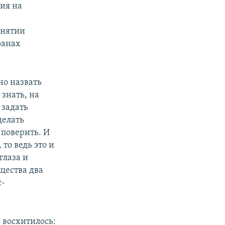
ия на
онятии
ранах
но назвать
 знать, на
 задать
делать
е поверить. И
 то ведь это и
глаза и
бщества два
с-
 восхитилось: