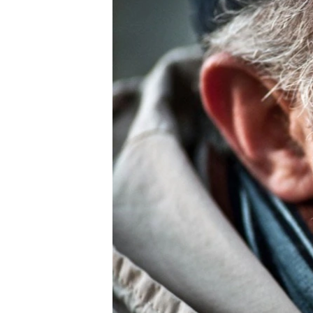
ПОБЕДИТЕЛЕЙ НЕ СУДЯТ?
КРЫМ.НЕПОКОРЕННЫЙ
ELIFBE
УКРАИНСКАЯ ПРОБЛЕМА КРЫМА