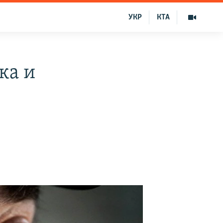
УКР
КТА
ка и