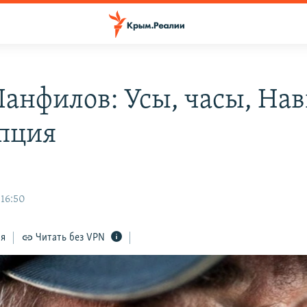
Панфилов: Усы, часы, Нав
пция
 16:50
ся
Читать без VPN