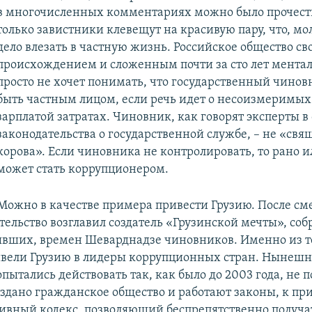
в многочисленных комментариях можно было прочесть 
только завистники клевещут на красивую пару, что, мо
дело влезать в частную жизнь. Российское общество с
происхождением и сложенным почти за сто лет мента
просто не хочет понимать, что государственный чино
быть частным лицом, если речь идет о несоизмеримых 
зарплатой затратах. Чиновник, как говорят эксперты в
законодательства о государственной службе, – не «св
корова». Если чиновника не контролировать, то рано и
может стать коррупционером.
Можно в качестве примера привести Грузию. После с
ительство возглавил создатель «Грузинской мечты», со
ывших, времен Шеварднадзе чиновников. Именно из те
ивели Грузию в лидеры коррупционных стран. Нынеш
ытались действовать так, как было до 2003 года, не п
оздано гражданское общество и работают законы, к пр
вный кодекс, позволяющий беспрепятственно получа