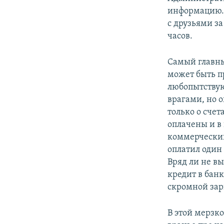
информацию. 
с друзьями за
часов.
Самый главны
может быть п
любопытствую
врагами, но о
только о счет
оплачены и в
коммерческий
оплатил один 
Вряд ли не в
кредит в банк
скромной зар
В этой мерзк