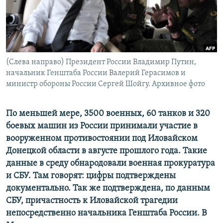
ПРИСОЕДИНЯЙТЕСЬ!
ПОБЕДИТЕЛЕЙ НЕ СУДЯТ?
КРЫМ.НЕПОКОРЕННЫЙ
ELIFBE
(Слева направо) Президент России Владимир Путин,
УКРАИНСКАЯ ПРОБЛЕМА КРЫМА
начальник Генштаба России Валерий Герасимов и
Все сайты RFE/RL
министр обороны России Сергей Шойгу. Архивное фото
По меньшей мере, 3500 военных, 60 танков и 320
боевых машин из России принимали участие в
вооруженном противостоянии под Иловайском
Донецкой области в августе прошлого года. Такие
данные в среду обнародовали военная прокуратура
и СБУ. Там говорят: цифры подтверждены
документально. Так же подтверждена, по данным
СБУ, причастность к Иловайской трагедии
непосредственно начальника Генштаба России. В