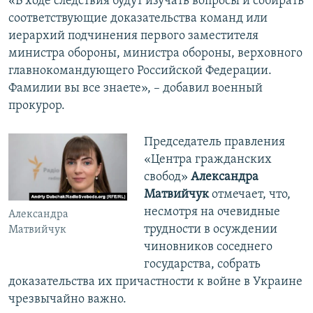
«В ходе следствия будут изучать вопросы и собирать
соответствующие доказательства команд или
иерархий подчинения первого заместителя
министра обороны, министра обороны, верховного
главнокомандующего Российской Федерации.
Фамилии вы все знаете», – добавил военный
прокурор.
Председатель правления
«Центра гражданских
свобод»
Александра
Матвийчук
отмечает, что,
несмотря на очевидные
Александра
трудности в осуждении
Матвийчук
чиновников соседнего
государства, собрать
доказательства их причастности к войне в Украине
чрезвычайно важно.