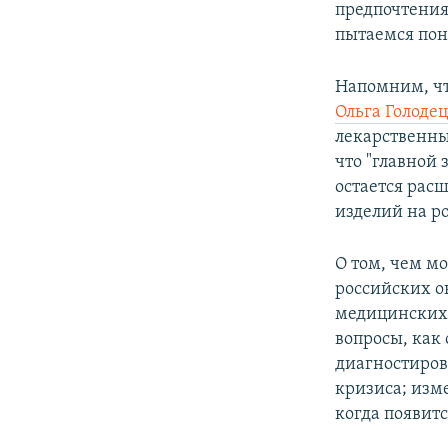
предпочтения
пытаемся пон
Напомним, чт
Ольга Голоде
лекарственны
что "главной
остается рас
изделий на р
О том, чем м
российских о
медицинских 
вопросы, как
диагностирова
кризиса; изм
когда появитс