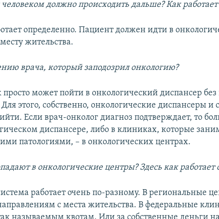
 с человеком должно происходить дальше? Как работает
ботает определенно. Пациент должен идти в онкологи
 месту жительства.
ению врача, который заподозрил онкологию?
к просто может пойти в онкологический диспансер без
 Для этого, собственно, онкологические диспансеры и 
ийти. Если врач-онколог диагноз подтверждает, то бо
огическом диспансере, либо в клиниках, которые зан
ими патологиями, – в онкологических центрах.
опадают в онкологические центры? Здесь как работает 
 система работает очень по-разному. В региональные 
направлениям с места жительства. В федеральные кли
так называемым квотам. Или за собственные деньги н