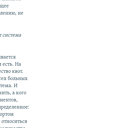
ющее
алению, не
т система
ывается
 есть. На
ство квот.
всех больных
стема. И
чить, а кого
циентов,
пределенное:
бортом
 относиться