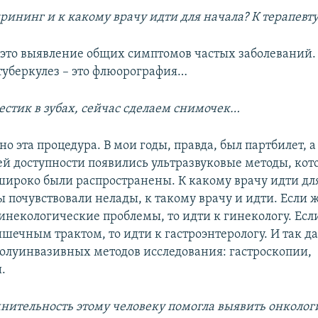
крининг и к какому врачу идти для начала? К терапевту
 это выявление общих симптомов частых заболеваний.
туберкулез – это флюорография…
естик в зубах, сейчас сделаем снимочек…
но эта процедура. В мои годы, правда, был партбилет, а
ей доступности появились ультразвуковые методы, кот
 широко были распространены. К какому врачу идти дл
ы почувствовали нелады, к такому врачу и идти. Если
инекологические проблемы, то идти к гинекологу. Есл
шечным трактом, то идти к гастроэнтерологу. И так да
 полуинвазивных методов исследования: гастроскопии,
.
мнительность этому человеку помогла выявить онколо