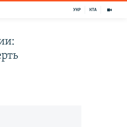
УКР
КТА
ии:
ерть