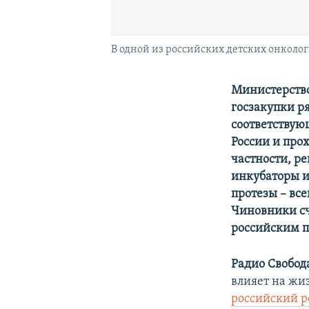
В одной из российских детских онколо
Министерство
госзакупки р
соответству
России и про
частности, р
инкубаторы и
протезы – вс
Чиновники сч
российским 
Радио Свобод
влияет на жи
российский р