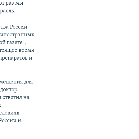
от раз мы
расль.
тва России
 иностранных
й газете",
стоящее время
препаратов и
амещения для
 доктор
н ответил на
к
условиях
России и