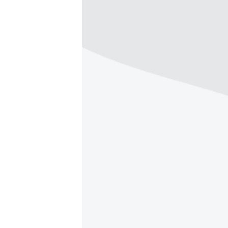
ПОБЕДИТЕЛЕЙ НЕ СУДЯТ?
КРЫМ.НЕПОКОРЕННЫЙ
ELIFBE
УКРАИНСКАЯ ПРОБЛЕМА КРЫМА