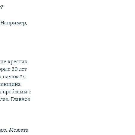
?
 Например,
 не крестик.
орые 30 лет
я начала? С
 женщина
и проблемы с
лее. Главное
гию. Можете