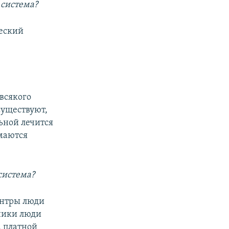
 система?
ческий
 всякого
существуют,
льной лечится
имаются
система?
центры люди
ники люди
а платной