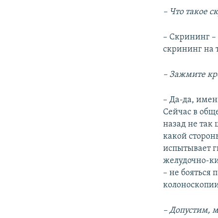
– Что такое с
– Скрининг –
скрининг на 
– Зажмите кр
– Да-да, имен
Сейчас в общ
назад не так
какой сторон
испытывает г
желудочно-ки
– не бояться
колоноскопии
– Допустим, 