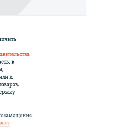
ничить
равительства
сть, в
ы,
ыли и
товаров.
держку
ртозамещение
вает