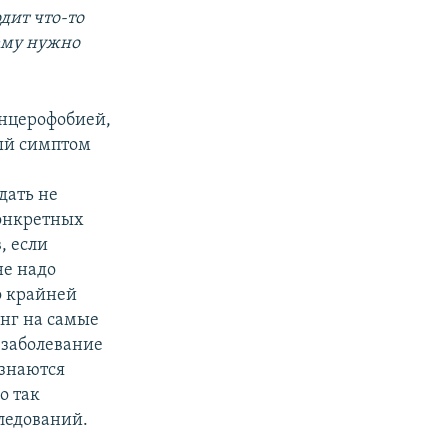
дит что-то
 ему нужно
анцерофобией,
ый симптом
дать не
конкретных
, если
не надо
о крайней
нг на самые
 заболевание
ознаются
о так
следований.