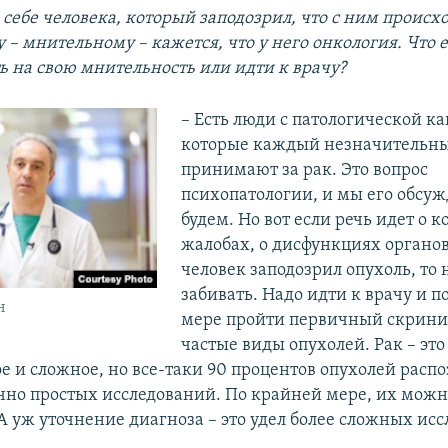
себе человека, который заподозрил, что с ним происхо
 – мнительному – кажется, что у него онкология. Что
ь на свою мнительность или идти к врачу?
– Есть люди с патологической к
которые каждый незначительн
принимают за рак. Это вопрос
психопатологии, и мы его обсуж
будем. Но вот если речь идет о 
жалобах, о дисфункциях органов
человек заподозрил опухоль, то 
забивать. Надо идти к врачу и п
н
мере пройти первичный скрини
частые виды опухолей. Рак – это
е и сложное, но все-таки 90 процентов опухолей расп
очно простых исследований. По крайней мере, их можн
А уж уточнение диагноза – это удел более сложных ис