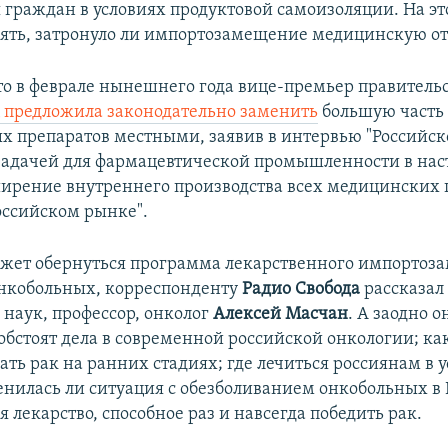
 граждан в условиях продуктовой самоизоляции. На эт
ять, затронуло ли импортозамещение медицинскую от
о в феврале нынешнего года вице-премьер правительс
ц предложила законодательно заменить
большую часть
х препаратов местными, заявив в интервью "Российско
 задачей для фармацевтической промышленности в на
ширение внутреннего производства всех медицинских 
оссийском рынке".
ожет обернуться программа лекарственного импортоз
нкобольных, корреспонденту
Радио Свобода
рассказал
наук, профессор, онколог
Алексей Масчан
. А заодно о
 обстоят дела в современной российской онкологии; ка
ть рак на ранних стадиях; где лечиться россиянам в 
енилась ли ситуация с обезболиванием онкобольных в 
я лекарство, способное раз и навсегда победить рак.