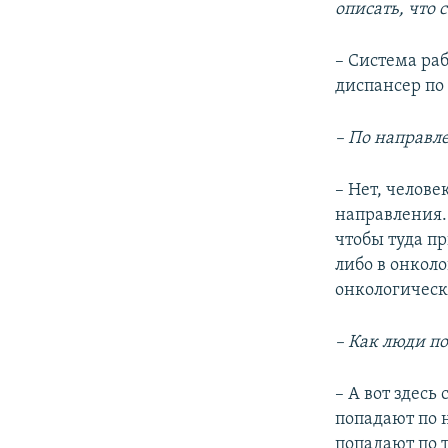
описать, что
– Система ра
диспансер по
– По направл
– Нет, челове
направления.
чтобы туда пр
либо в онкол
онкологическ
– Как люди п
– А вот здесь
попадают по 
попадают по 