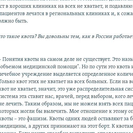
ест в хороших клиниках на всех не хватает, и подавля
пациентов лечатся в региональных клиниках и, к сож
должно быть.
что такое квота? Вы довольны тем, как в России работае
– Понятия квоты на самом деле не существует. Это наз
"объемом медицинской помощи". Но по сути это квота и
лечебное учреждение выделяется определенное количе
Только квот этих не хватает на всех больных. Если на 
квот не хватает, значит, это уже распределительная си
система эта ставит нас, врачей, перед выбором, кого ле
не лечить. Таким образом, мы не можем взять всех па
которых могли бы вылечить. Мое отношение к этому о
квоты – это фашизм. Квоты одних людей оставляют за 
медицины, а других принимают на этот борт. К квотам