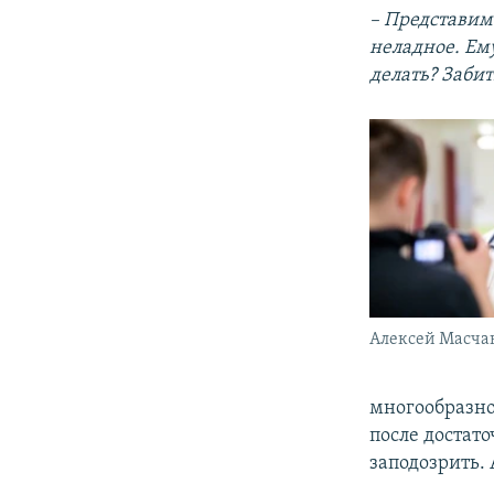
– Представим 
неладное. Ему
делать? Забит
Алексей Масча
многообразно
после достат
заподозрить. 