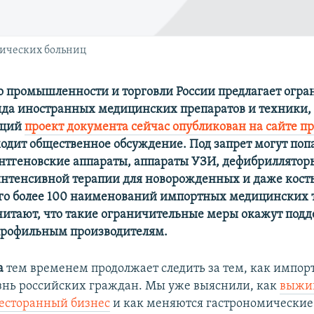
гических больниц
 промышленности и торговли России предлагает огра
яда иностранных медицинских препаратов и техники,
ющий
проект документа сейчас опубликован на сайте п
ходит общественное обсуждение. Под запрет могут попа
ентгеновские аппараты, аппараты УЗИ, дефибриллятор
нтенсивной терапии для новорожденных и даже кост
его более 100 наименований импортных медицинских 
итают, что такие ограничительные меры окажут под
профильным производителям.
а
тем временем продолжает следить за тем, как импо
знь российских граждан. Мы уже выяснили, как
выжи
есторанный бизнес
и как меняются гастрономические