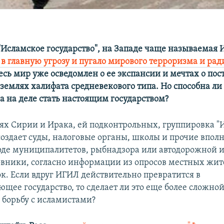
"Исламское государство", на Западе чаще называемая 
 в главную угрозу и пугало мирового терроризма и ра
Весь мир уже осведомлен о ее экспансии и мечтах о по
землях халифата средневекового типа. Но способна ли 
а на деле стать настоящим государством?
ях Сирии и Ирака, ей подконтрольных, группировка "
 создает суды, налоговые органы, школы и прочие впо
оде муниципалитетов, рыбнадзора или автодорожной 
вники, согласно информации из опросов местных жит
ок. Если вдруг ИГИЛ действительно превратится в
щее государство, то сделает ли это еще более сложно
борьбу с исламистами?