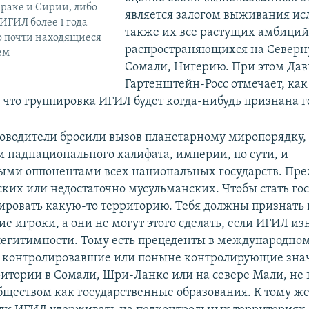
раке и Сирии, либо
является залогом выживания ис
ГИЛ более 1 года
также их все растущих амбиций
о почти находящиеся
распространяющихся на Северн
ем
Сомали, Нигерию. При этом Да
Гартенштейн-Росс отмечает, как
, что группировка ИГИЛ будет когда-нибудь признана г
уководители бросили вызов планетарному миропорядку, 
 наднационального халифата, империи, по сути, и
и оппонентами всех национальных государств. Преж
ких или недостаточно мусульманских. Чтобы стать го
ировать какую-то территорию. Тебя должны признать 
ие игроки, а они не могут этого сделать, если ИГИЛ и
легитимности. Тому есть прецеденты в международном
 контролировавшие или поныне контролирующие зна
итории в Сомали, Шри-Ланке или на севере Мали, не
ществом как государственные образования. К тому же