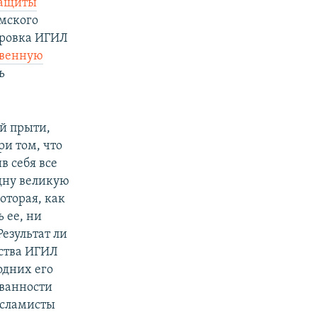
защиты
амского
пировка ИГИЛ
твенную
ь
й прыти,
ри том, что
в себя все
одну великую
оторая, как
ь ее, ни
езультат ли
сства ИГИЛ
одних его
ванности
исламисты