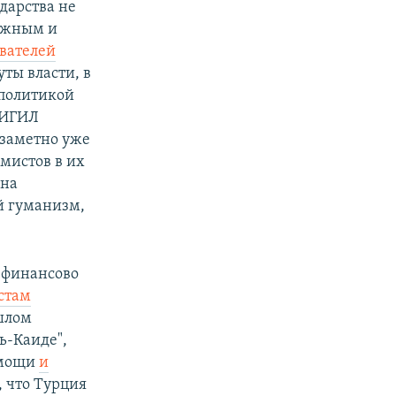
дарства не
важным и
ователей
ты власти, в
 политикой
с ИГИЛ
 заметно уже
мистов в их
она
й гуманизм,
 финансово
стам
шлом
ь-Каиде",
омощи
и
, что Турция