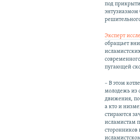
под прикрыти
энтузиазмом 
решительного
Эксперт иссле
обращает вни
исламистских
современного
пугающей ск
– В этом кот
молодежь из 
движения, по
а кто и низм
стираются за
исламистам п
сторонников н
исламистском 