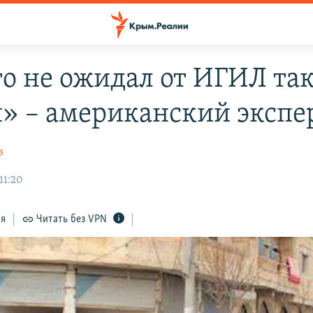
о не ожидал от ИГИЛ та
» – американский экспе
в
11:20
ся
Читать без VPN