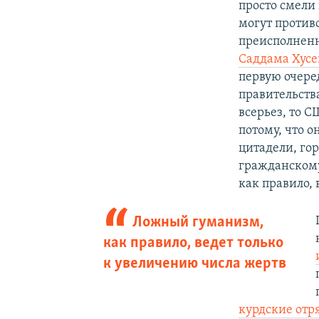
просто смели
могут против
преисполненн
Саддама Хус
первую очере
правительства
всерьез, то С
потому, что 
цитадели, гор
гражданскому
как правило, 
Ложный гуманизм,
как правило, ведет только
к увеличению числа жертв
курдские отр