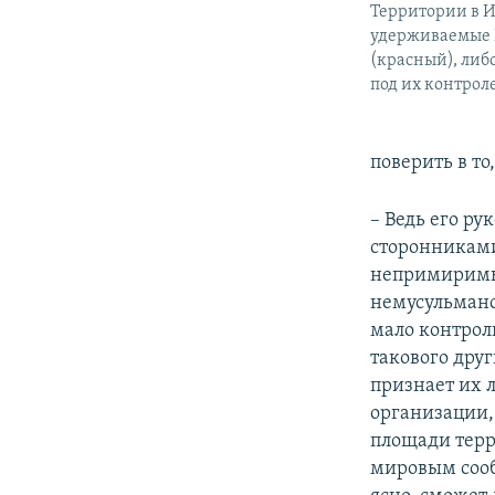
Территории в И
удерживаемые И
(красный), либ
под их контрол
поверить в то
– Ведь его р
сторонниками
непримиримым
немусульманс
мало контрол
такового друг
признает их 
организации,
площади терр
мировым сооб