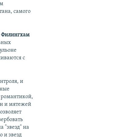
им
тана, самого
 Филингхам
ьных
ульоне
ливаются с
нтроля, и
ьные
 романтикой,
йн и мятежей
озволяет
вербовать
а "звезд" на
о и звезд