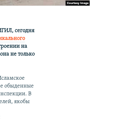
ИГИЛ, сегодня
дикального
строении на
она не только
Исламское
лне обыденные
инспекции. В
елей, якобы
й