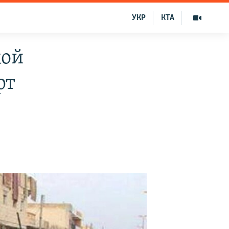
УКР
КТА
кой
рт