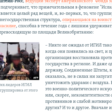
штейн-Росс
,
ведущий эксперт американского "Фонда 
, подчеркивает, что примечательным в феномене "Исл
является целый ряд вещей, и, во-первых, то, что груп
 негосударственная структура,
опирающаяся на воинс
насилие
, способна в течение года с лишним удерживат
превосходящую по площади Великобританию:
– Никто не ожидал от ИГИЛ тако
когда они появились на свет, и п
организация восстановила проти
государства в регионе. И даже 
державу, Соединенные Штаты, к
оказалось, не в силах ни запугат
уничтожить ударами с воздуха. Р
тих лидеров ИГИЛ
это военно-политического иску
 группировка от этого
или, скорее, некомпетентности 
противников и слабой мотивиро
других? И то и другое. Вначале 