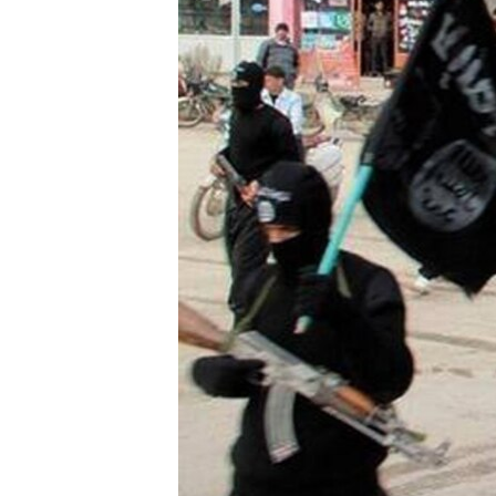
ПОБЕДИТЕЛЕЙ НЕ СУДЯТ?
КРЫМ.НЕПОКОРЕННЫЙ
ELIFBE
УКРАИНСКАЯ ПРОБЛЕМА КРЫМА