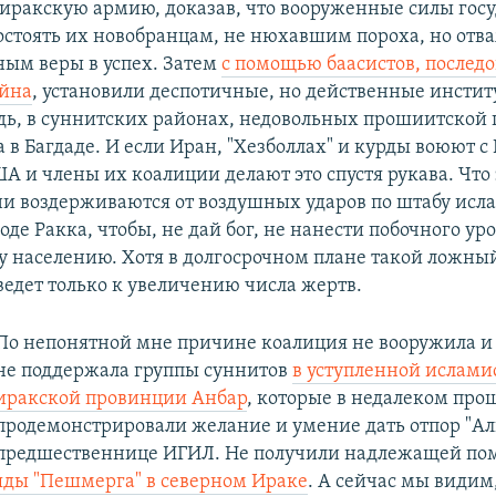
 иракскую армию, доказав, что вооруженные силы госу
остоять их новобранцам, не нюхавшим пороха, но от
ым веры в успех. Затем
с помощью баасистов, послед
ейна
, установили деспотичные, но действенные институ
дь, в суннитских районах, недовольных прошиитской
 в Багдаде. И если Иран, "Хезболлах" и курды воюют 
ША и члены их коалиции делают это спустя рукава. Что
они воздерживаются от воздушных ударов по штабу исла
оде Ракка, чтобы, не дай бог, не нанести побочного ур
 населению. Хотя в долгосрочном плане такой ложны
ведет только к увеличению числа жертв.
По непонятной мне причине коалиция не вооружила и
не поддержала группы суннитов
в уступленной ислами
иракской провинции Анбар
, которые в недалеком про
продемонстрировали желание и умение дать отпор "Ал
предшественнице ИГИЛ. Не получили надлежащей п
яды "Пешмерга" в северном Ираке
. А сейчас мы видим