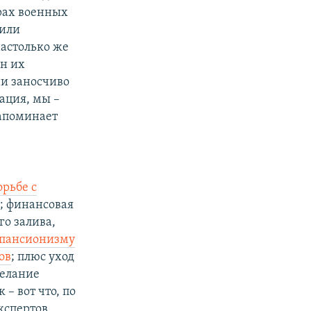
рах военных
 или
настолько же
ан их
ни заносчиво
ация, мы –
напоминает
рьбе с
; финансовая
о залива,
спансионизму
ов
; плюс уход
желание
– вот что, по
спертов,