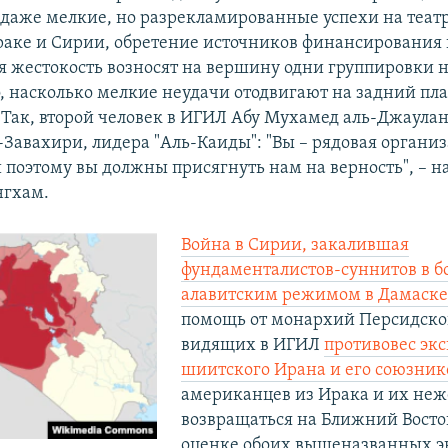
 даже мелкие, но разрекламированные успехи на теат
раке и Сирии, обретение источников финансирования
я жестокость возносят на вершину одни группировки 
, насколько мелкие неудачи отодвигают на задний пл
 Так, второй человек в ИГИЛ Абу Мухамед аль-Джаула
-Завахири, лидера "Аль-Каиды": "Вы – рядовая организ
 и поэтому вы должны присягнуть нам на верность", – 
нгхам.
Война в Сирии, закалившая
фундаменталистов-суннитов в бо
алавитским режимом в Дамаске
помощь от монархий Персидског
видящих в ИГИЛ
противовес эк
шиитского Ирана и его союзник
американцев из Ирака и их не
возвращаться на Ближний Восток 
оценке обоих вышеназванных эк