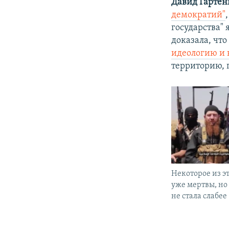
Давид Гартен
демократий"
государства" 
доказала, что
идеологию и 
территорию, 
Некоторое из э
уже мертвы, но
не стала слабее