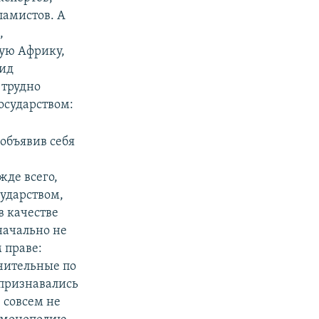
ламистов. А
,
ую Африку,
вид
 трудно
осударством:
объявив себя
де всего,
сударством,
в качестве
значально не
 праве:
чительные по
 признавались
 совсем не