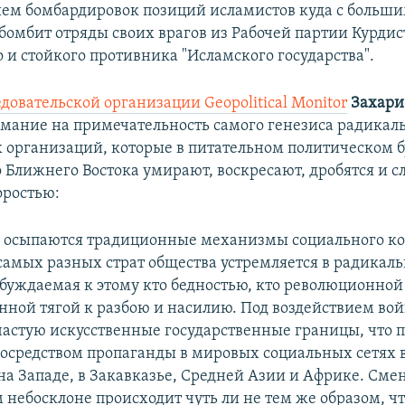
ем бомбардировок позиций исламистов куда с больш
бомбит отряды своих врагов из Рабочей партии Курдис
 и стойкого противника "Исламского государства".
довательской организации Geopolitical Monitor
Захари
мание на примечательность самого генезиса радикал
 организаций, которые в питательном политическом б
 Ближнего Востока умирают, воскресают, дробятся и с
оростью:
ле осыпаются традиционные механизмы социального ко
самых разных страт общества устремляется в радикал
буждаемая к этому кто бедностью, кто революционной
енной тягой к разбою и насилию. Под воздействием во
частую искусственные государственные границы, что п
осредством пропаганды в мировых социальных сетях 
а Западе, в Закавказье, Средней Азии и Африке. Смен
небосклоне происходит чуть ли не тем же образом, чт