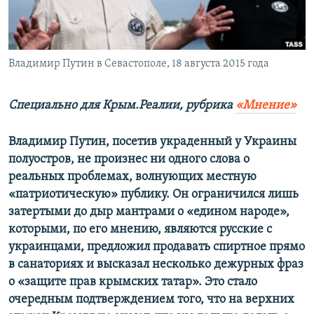
ПРИСОЕДИНЯЙТЕСЬ!
ПОБЕДИТЕЛЕЙ НЕ СУДЯТ?
КРЫМ.НЕПОКОРЕННЫЙ
ELIFBE
Владимир Путин в Севастополе, 18 августа 2015 года
УКРАИНСКАЯ ПРОБЛЕМА КРЫМА
Специально для Крым.Реалии, рубрика
«Мнение»
Все сайты RFE/RL
Владимир Путин, посетив украденный у Украины
полуостров, не произнес ни одного слова о
реальных проблемах, волнующих местную
«патриотическую» публику. Он ограничился лишь
затертыми до дыр мантрами о «едином народе»,
которыми, по его мнению, являются русские с
украинцами, предложил продавать спиртное прямо
в санаториях и высказал несколько дежурных фраз
о «защите прав крымских татар». Это стало
очередным подтверждением того, что на верхних