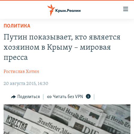
Доступность
ссылки
Вернуться
ПОЛИТИКА
к
НОВОСТИ
Путин показывает, кто является
основному
СПЕЦПРОЕКТЫ
содержанию
хозяином в Крыму – мировая
ВОДА
Вернутся
ГРУЗ 200
пресса
к
ИСТОРИЯ
КАРТА ВОЕННЫХ ОБЪЕКТОВ КРЫМА
главной
Ростислав Хотин
ЕЩЕ
11 ЛЕТ ОККУПАЦИИ КРЫМА. 11 ИСТОРИЙ СОПРОТИВЛЕНИЯ
навигации
Вернутся
20 августа 2015, 14:30
РАДІО СВОБОДА
ИНТЕРАКТИВ
к
КАК ОБОЙТИ БЛОКИРОВКУ
ИНФОГРАФИКА
Поделиться
Читать без VPN
поиску
ТЕЛЕПРОЕКТ КРЫМ.РЕАЛИИ
Українською
СОВЕТЫ ПРАВОЗАЩИТНИКОВ
Qırımtatar
ПРОПАВШИЕ БЕЗ ВЕСТИ