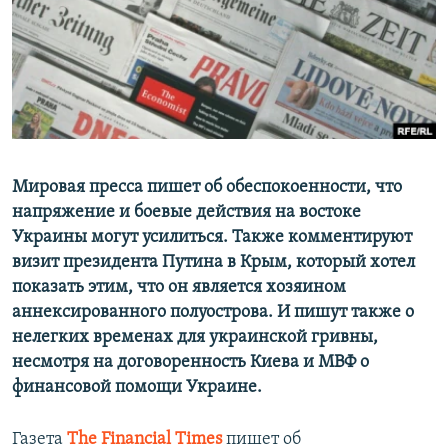
ПРИСОЕДИНЯЙТЕСЬ!
ПОБЕДИТЕЛЕЙ НЕ СУДЯТ?
КРЫМ.НЕПОКОРЕННЫЙ
ELIFBE
УКРАИНСКАЯ ПРОБЛЕМА КРЫМА
Все сайты RFE/RL
Мировая пресса пишет об обеспокоенности, что
напряжение и боевые действия на востоке
Украины могут усилиться. Также комментируют
визит президента Путина в Крым, который хотел
показать этим, что он является хозяином
аннексированного полуострова. И пишут также о
нелегких временах для украинской гривны,
несмотря на договоренность Киева и МВФ о
финансовой помощи Украине.
Газета
The Financial Times
пишет об