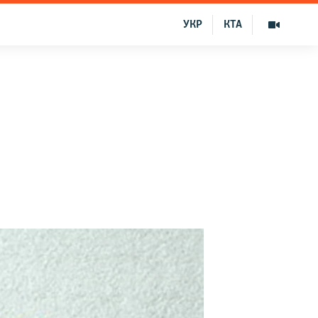
УКР
КТА