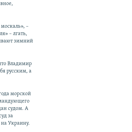
авное,
 москаль», –
я» – лгать,
ывают зимний
 что Владимир
бя русским, а
угода морской
командующего
ан судом. А
суд за
 на Украину.