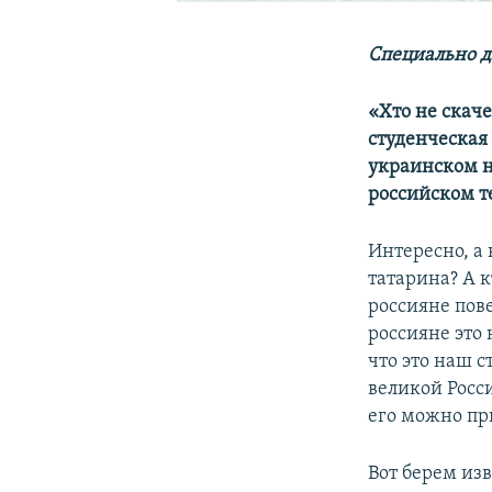
Специально д
«Хто не скаче
студенческая
украинском н
российском т
Интересно, а 
татарина? А к
россияне пов
россияне это 
что это наш 
великой Росси
его можно пр
Вот берем из