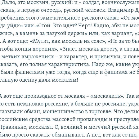
Далю, это москвич, русский; и – солдат, военнослужа
скаль, в первую очередь, русский человек. Владимир 
ребления этого замечательного русского слова: «От мо
да уйди» или «Стой. Кто идет? Черт! Ладно, абы не мос
ись, а камень за пазухой держи» или, как вариант, «
 А вот еще: «Мутит, как москаль на селе», «Не за то б
 чтобы концы хоронил», «Знает москаль дорогу, а спра
х метких выражениях – и характер, и привычки, и пов
сказать, его полная характеристика. Надо же, какие 
 были фашистами уже тогда, когда еще и фашизма не 
льную оценку дали москалям!
А вот еще производное от москаля – «москалить». Так 
то есть немножко россияне, а больше не россияне, ук
называли обман, мошенничество в торговле! Что делаю
российские средства массовой пропаганды и преступл
Правильно, москалят. О, великий и могучий русский 
было просто сказать: обманывают. А нет, вот как сочно,