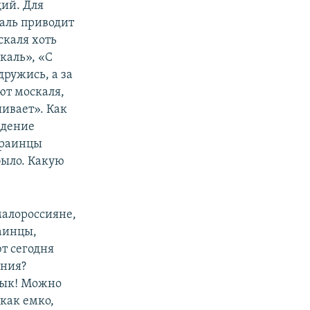
щий. Для
Даль приводит
скаля хоть
каль», «С
дружись, а за
ьют москаля,
шивает». Как
едение
украинцы
было. Какую
малороссияне,
раинцы,
т сегодня
ения?
язык! Можно
 как емко,