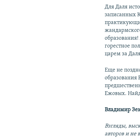
Для Даля ист
записанных К
практикующий
жандармского
образования!
горестное пол
царем за Дал
Еще не поздн
образования 
предшественн
Ежовых. Найд
Владимир Зе
Взгляды, выс
авторов и не