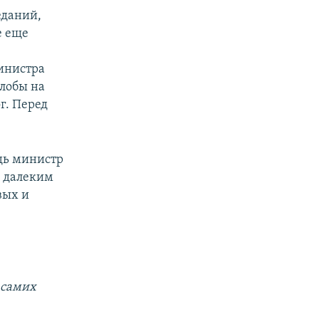
еданий,
е еще
инистра
лобы на
г. Перед
удь министр
м далеким
вых и
 самих