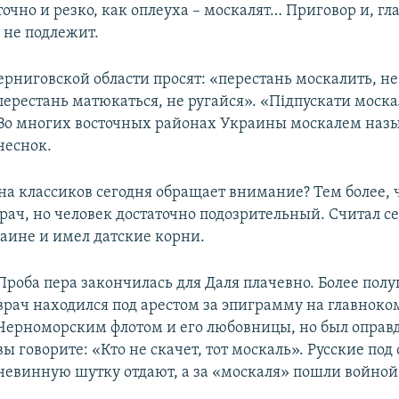
точно и резко, как оплеуха – москалят… Приговор и, гл
не подлежит.
ерниговской области просят: «перестань москалить, не
перестань матюкаться, не ругайся». «Підпускати москал
Во многих восточных районах Украины москалем наз
чеснок.
 на классиков сегодня обращает внимание? Тем более,
врач, но человек достаточно подозрительный. Считал се
раине и имел датские корни.
Проба пера закончилась для Даля плачевно. Более пол
врач находился под арестом за эпиграмму на главно
Черноморским флотом и его любовницы, но был оправд
вы говорите: «Кто не скачет, тот москаль». Русские под 
невинную шутку отдают, а за «москаля» пошли войной