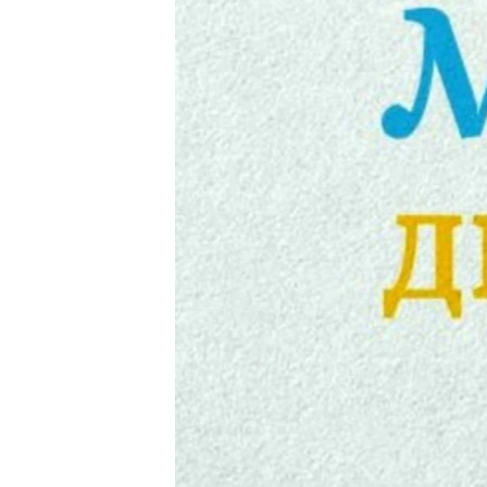
ПОБЕДИТЕЛЕЙ НЕ СУДЯТ?
КРЫМ.НЕПОКОРЕННЫЙ
ELIFBE
УКРАИНСКАЯ ПРОБЛЕМА КРЫМА