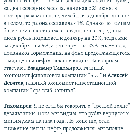
условно говоря – третьей волны девальвации рубля,
за два последних месяца, начиная с 21 июня, в
полтора раза меньшие, чем были в декабре-январе
в целом, тогда она составила 41%. Однако по темпам
более чем сопоставима с тогдашней: с середины
июля рубль подешевел к доллару на 20%, тогда как
за декабрь – на 9%, а в январе – на 22%. Более того,
признаков торможения, на фоне продолжающегося
спада цен на нефть, пока не видно. На вопросы
отвечают ​
Владимир Тихомиров
, главный
экономист финансовой компании “БКС” и
Алексей
Девятов
, главный экономист инвестиционной
компании “Уралсиб Кэпитал”.
Тихомиров:
Я не стал бы говорить о “третьей волне”
девальвации. Пока мы видим, что рубль вернулся к
минимумам начала года. Но, конечно, если
снижение цен на нефть продолжится, мы вполне