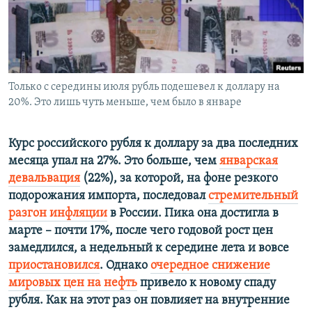
ПРИСОЕДИНЯЙТЕСЬ!
ПОБЕДИТЕЛЕЙ НЕ СУДЯТ?
КРЫМ.НЕПОКОРЕННЫЙ
ELIFBE
Только с середины июля рубль подешевел к доллару на
УКРАИНСКАЯ ПРОБЛЕМА КРЫМА
20%. Это лишь чуть меньше, чем было в январе
Все сайты RFE/RL
Курс российского рубля к доллару за два последних
месяца упал на 27%. Это больше, чем
январская
девальвация
(22%), за которой, на фоне резкого
подорожания импорта, последовал
стремительный
разгон инфляции
в России. Пика она достигла в
марте – почти 17%, после чего годовой рост цен
замедлился, а недельный к середине лета и вовсе
приостановился
. Однако
очередное снижение
мировых цен на нефть
привело к новому спаду
рубля. Как на этот раз он повлияет на внутренние