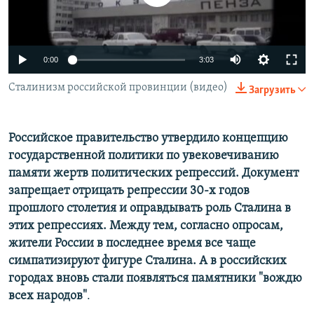
ПРИСОЕДИНЯЙТЕСЬ!
ПОБЕДИТЕЛЕЙ НЕ СУДЯТ?
КРЫМ.НЕПОКОРЕННЫЙ
0:00
3:03
ELIFBE
Сталинизм российской провинции (видео)
УКРАИНСКАЯ ПРОБЛЕМА КРЫМА
Загрузить
Все сайты RFE/RL
Российское правительство утвердило концепцию
государственной политики по увековечиванию
памяти жертв политических репрессий. Документ
запрещает отрицать репрессии 30-х годов
прошлого столетия и оправдывать роль Сталина в
этих репрессиях. Между тем, согласно опросам,
жители России в последнее время все чаще
симпатизируют фигуре Сталина. А в российских
городах вновь стали появляться памятники "вождю
всех народов"
.