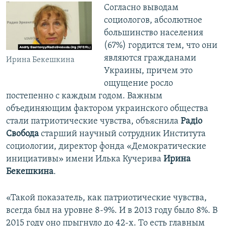
Согласно выводам
социологов, абсолютное
большинство населения
(67%) гордится тем, что они
являются гражданами
Ирина Бекешкина
Украины, причем это
ощущение росло
постепенно с каждым годом. Важным
объединяющим фактором украинского общества
стали патриотические чувства, объяснила
Радіо
Свобода
старший научный сотрудник Института
социологии, директор фонда «Демократические
инициативы» имени Илька Кучерива
Ирина
Бекешкина
.
«Такой показатель, как патриотические чувства,
всегда был на уровне 8-9%. И в 2013 году было 8%. В
2015 году оно прыгнуло до 42-х. То есть главным