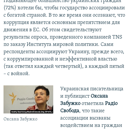
Подавляющее большинство украинских граждан
(72%) хотели бы, чтобы государство ассоциировали
с богатой страной. В то же время они осознают, что
коррупция является основным препятствием для
движения в ЕС. Об этом свидетельствуют
результаты опроса, проведенного компанией TNS
по заказу Института мировой политики. Сами
респонденты ассоциируют Украину, прежде всего,
с коррумпированной и неэффективной властью
(так ответил каждый четвертый), а каждый пятый
– с войной.
Украинская писательница
и публицист
Оксана
Забужко
отметила
Радіо
Свобода
, что такие
ассоциации вызваны
Оксана Забужко
воздействием на граждан