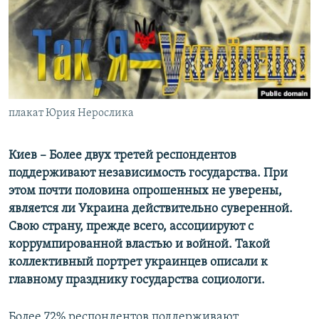
ПРИСОЕДИНЯЙТЕСЬ!
ПОБЕДИТЕЛЕЙ НЕ СУДЯТ?
КРЫМ.НЕПОКОРЕННЫЙ
ELIFBE
УКРАИНСКАЯ ПРОБЛЕМА КРЫМА
Все сайты RFE/RL
плакат Юрия Нерослика
Киев – Более двух третей респондентов
поддерживают независимость государства. При
этом почти половина опрошенных не уверены,
является ли Украина действительно суверенной.
Свою страну, прежде всего, ассоциируют с
коррумпированной властью и войной. Такой
коллективный портрет украинцев описали к
главному празднику государства социологи.
Более 72% респондентов поддерживают