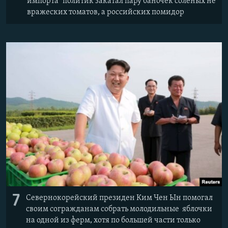
импорта" политик закатал пару баночек соленых не
вражеских томатов, а российских помидор
7
Севернокорейский президен Ким Чен Ын помогал
своим согражданам собрать молодильные яблочки
на одной из ферм, хотя по большей части только