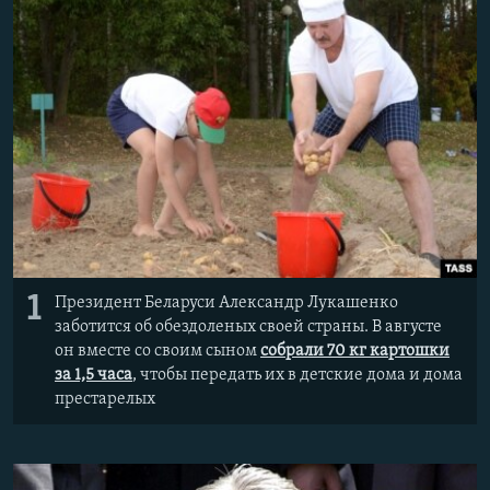
ПРИСОЕДИНЯЙТЕСЬ!
ПОБЕДИТЕЛЕЙ НЕ СУДЯТ?
КРЫМ.НЕПОКОРЕННЫЙ
ELIFBE
УКРАИНСКАЯ ПРОБЛЕМА КРЫМА
Все сайты RFE/RL
1
Президент Беларуси Александр Лукашенко
заботится об обездоленых своей страны. В августе
он вместе со своим сыном
собрали 70 кг картошки
за 1,5 часа
, чтобы передать их в детские дома и дома
престарелых