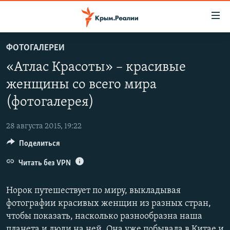
Доступность
ссылки
Вернуться
ФОТОГАЛЕРЕИ
к
НОВОСТИ
«Атлас Красоты» – красивые
основному
СПЕЦПРОЕКТЫ
содержанию
женщины со всего мира
ВОДА
Вернутся
ГРУЗ 200
(фотогалерея)
к
ИСТОРИЯ
КАРТА ВОЕННЫХ ОБЪЕКТОВ КРЫМА
главной
28 августа 2015, 19:22
ЕЩЕ
11 ЛЕТ ОККУПАЦИИ КРЫМА. 11 ИСТОРИЙ СОПРОТИВЛЕНИЯ
навигации
Вернутся
Поделиться
РАДІО СВОБОДА
ИНТЕРАКТИВ
к
Читать без VPN
КАК ОБОЙТИ БЛОКИРОВКУ
ИНФОГРАФИКА
поиску
ТЕЛЕПРОЕКТ КРЫМ.РЕАЛИИ
Норок путешествует по миру, выкладывая
Українською
фотографии красивых женщин из разных стран,
СОВЕТЫ ПРАВОЗАЩИТНИКОВ
Qırımtatar
чтобы показать, насколько разнообразна наша
ПРОПАВШИЕ БЕЗ ВЕСТИ
планета и люди на ней. Она уже побывала в Китае и