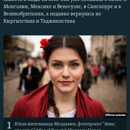
ПРИСОЕДИНЯЙТЕСЬ!
ПОБЕДИТЕЛЕЙ НЕ СУДЯТ?
Монголии, Мексике и Венесуэле, в Сингапуре и в
Великобритании, а недавно вернулась из
КРЫМ.НЕПОКОРЕННЫЙ
Кыргызстана и Таджикистана
ELIFBE
УКРАИНСКАЯ ПРОБЛЕМА КРЫМА
Все сайты RFE/RL
1
Юная жительница Молдавии, фотопроект "Атлас