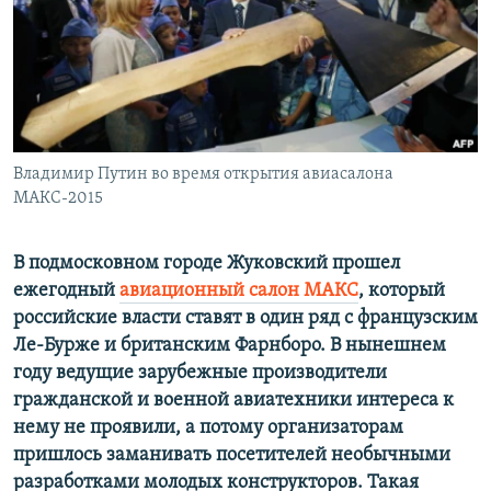
ПРИСОЕДИНЯЙТЕСЬ!
ПОБЕДИТЕЛЕЙ НЕ СУДЯТ?
КРЫМ.НЕПОКОРЕННЫЙ
ELIFBE
УКРАИНСКАЯ ПРОБЛЕМА КРЫМА
Все сайты RFE/RL
Владимир Путин во время открытия авиасалона
МАКС-2015
В подмосковном городе Жуковский прошел
ежегодный
авиационный салон МАКС
, который
российские власти ставят в один ряд с французским
Ле-Бурже и британским Фарнборо. В нынешнем
году ведущие зарубежные производители
гражданской и военной авиатехники интереса к
нему не проявили, а потому организаторам
пришлось заманивать посетителей необычными
разработками молодых конструкторов. Такая