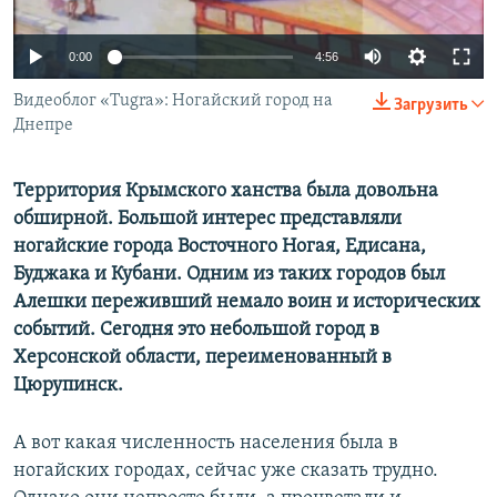
ПРИСОЕДИНЯЙТЕСЬ!
ПОБЕДИТЕЛЕЙ НЕ СУДЯТ?
0:00
4:56
КРЫМ.НЕПОКОРЕННЫЙ
ELIFBE
Видеоблог «Tugra»: Ногайский город на
Загрузить
Днепре
УКРАИНСКАЯ ПРОБЛЕМА КРЫМА
Все сайты RFE/RL
Территория Крымского ханства была довольна
обширной. Большой интерес представляли
ногайские города Восточного Ногая, Едисана,
Буджака и Кубани. Одним из таких городов был
Алешки переживший немало воин и исторических
событий. Сегодня это небольшой город в
Херсонской области, переименованный в
Цюрупинск.
А вот какая численность населения была в
ногайских городах, сейчас уже сказать трудно.