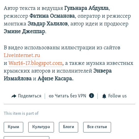
Автор текста и ведущая
Гульнара Абдулла
,
режиссер
Фатима Османова
, оператор и режиссер
монтажа
Эльдар Халилов
, автор идеи и продюсер
Эмине Джеппар
.
В видео использованы иллюстрации из сайтов
Liveinternet.ru
и
War16-17.blogspot.com
, а также музыка известных
крымских авторов и исполнителей
Энвера
Измайлова
и
Афизе Касара.
Поделиться
Читать без VPN
Follow us
This item is part of
Крым
Культура
Блоги
Все статьи