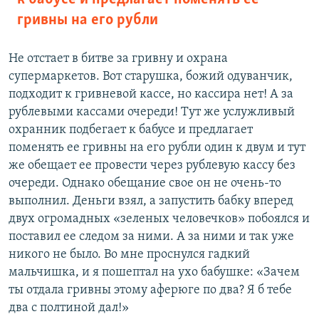
гривны на его рубли
Не отстает в битве за гривну и охрана
супермаркетов. Вот старушка, божий одуванчик,
подходит к гривневой кассе, но кассира нет! А за
рублевыми кассами очереди! Тут же услужливый
охранник подбегает к бабусе и предлагает
поменять ее гривны на его рубли один к двум и тут
же обещает ее провести через рублевую кассу без
очереди. Однако обещание свое он не очень-то
выполнил. Деньги взял, а запустить бабку вперед
двух огромадных «зеленых человечков» побоялся и
поставил ее следом за ними. А за ними и так уже
никого не было. Во мне проснулся гадкий
мальчишка, и я пошептал на ухо бабушке: «Зачем
ты отдала гривны этому аферюге по два? Я б тебе
два с полтиной дал!»