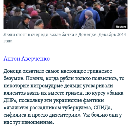
ПРИСОЕДИНЯЙТЕСЬ!
ПОБЕДИТЕЛЕЙ НЕ СУДЯТ?
КРЫМ.НЕПОКОРЕННЫЙ
ELIFBE
Люди стоят в очереди возле банка в Донецке. Декабрь 2014
УКРАИНСКАЯ ПРОБЛЕМА КРЫМА
года
Все сайты RFE/RL
Антон Аверченко
Донецк охватило самое настоящее гривневое
безумие. Помню, когда рубли только появились, то
некоторые хитромудрые дельцы уговаривали
клиентов взять их вместо гривен, по курсу «банка
ДНР», поскольку эти украинские фантики
«являются рассадником туберкулеза, СПИДа,
сифилиса и просто дизентерии». Уж больно они у
нас тут изношенные.