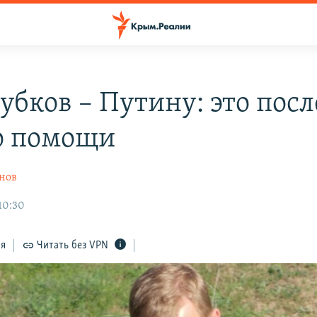
Зубков – Путину: это пос
о помощи
нов
 10:30
ся
Читать без VPN