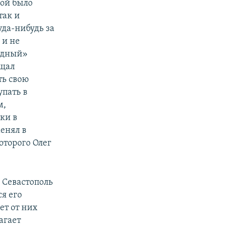
рой было
так и
уда-нибудь за
 и не
андный»
ещал
ть свою
упать в
м,
ки в
енял в
оторого Олег
 Севастополь
я его
ет от них
агает