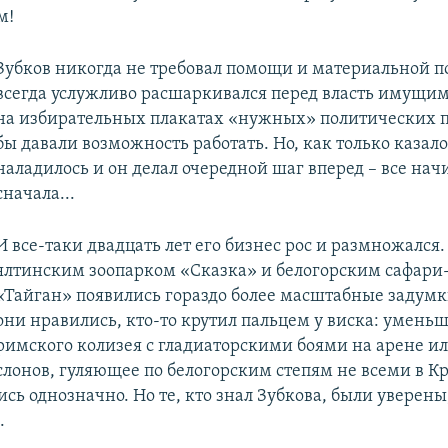
м!
Зубков никогда не требовал помощи и материальной 
всегда услужливо расшаркивался перед власть имущим
на избирательных плакатах «нужных» политических 
бы давали возможность работать. Но, как только казалос
наладилось и он делал очередной шаг вперед – все нач
сначала...
И все-таки двадцать лет его бизнес рос и размножался. 
ялтинским зоопарком «Сказка» и белогорским сафари
«Тайган» появились гораздо более масштабные задумк
они нравились, кто-то крутил пальцем у виска: умень
римского колизея с гладиаторскими боями на арене ил
слонов, гуляющее по белогорским степям не всеми в 
ь однозначно. Но те, кто знал Зубкова, были уверены,
.