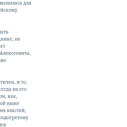
сменилась для
сийскому
шать
днике, не
ает
 Алексеевича,
аво
тичен, и то,
егда на его
он, как,
рой ныне
ия властей,
 подогретому
лся