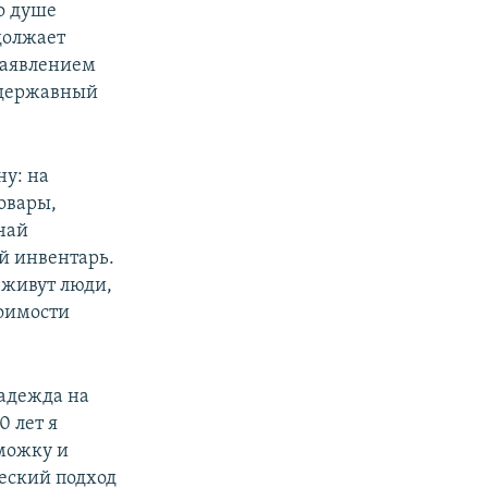
о душе
должает
 заявлением
 державный
у: на
овары,
чай
й инвентарь.
 живут люди,
тоимости
надежда на
0 лет я
можку и
ческий подход