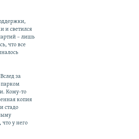
поддержки,
и и светился
партий – лишь
ь, что все
иналось
Вслед за
-парком
и. Кому-то
шенная копия
и стадо
Крыму
 что у него