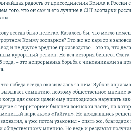
еличайшая радость от присоединения Крыма к России 
ем того, что он сам и его лучшие в СНГ зоопарки рос
ны...
ову всегда было нелегко. Казалось бы, что могло поме
урортном Крыму зоопарков? Это же не карьер в запове
од и не другое вредное производство – это то, что дел
ным курортный регион. Но вся история бизнеса Олега
5 года, – это непрерывная борьба с чиновниками за пр
я.
 что победа всегда оказывалась за ним: Зубков харизма
т, вызывает симпатию, поэтому общественное мнение вс
 когда для своих целей ему приходилось нарушать зак
случае с территорией бывшей воинской части, на кото
аменитый парк львов «Тайган». Не дождавшись решен
 захватил, а уже потом узаконил – опять же, благодаря
 общественному мнению. Но ведь и результат получи