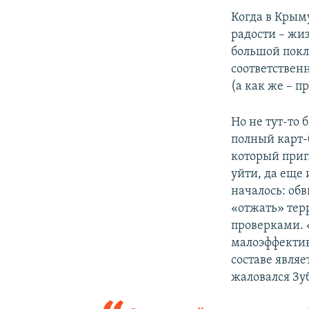
Когда в Крыму
радости – жиз
большой покл
соответствен
(а как же – п
Но не тут-то
полный карт-б
который приг
уйти, да еще 
началось: об
«отжать» тер
проверками. 
малоэффектив
составе являе
жаловался Зуб