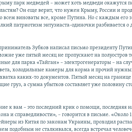
Крыму парк медведей – может хоть медведи окажутся п
ластям? Он еще верит, что нужен Крыму, России и про
во всем виноваты все, кроме Путина. Но с каждым его
ылкий патриотизм энтузиаста-одиночки разбивается о
приниматель Зубков написал письмо президенту Путин
ожне уже пятый месяц не пропускают на полуостров т
ные для парка «Тайган» – электрогенераторы – на слу
вета, холодильные камеры для корма и прочий нужны
хватка каких-то документов. Пятый месяц на границе
ие груз, а сумма убытков составляет уже половину с
ие к вам – это последний крик о помощи, последняя 
она и справедливости», – говорится в письме. «Около 1
ейнеры из Китая по законам Украины, проходил раста
чем подобным не сталкивался, всегда встречал челове