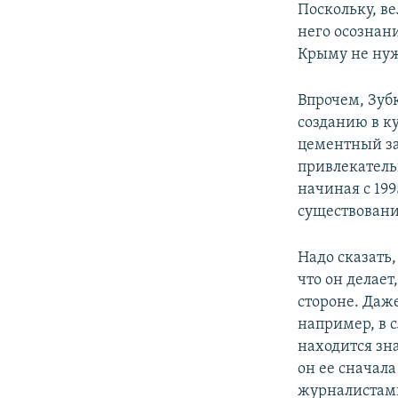
Поскольку, в
него осознани
Крыму не нуж
Впрочем, Зубк
созданию в к
цементный зав
привлекатель
начиная с 199
существовани
Надо сказать,
что он делае
стороне. Даже
например, в 
находится зн
он ее сначала
журналистами