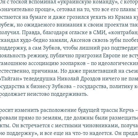
Он с тоской вспоминал «украинскую команду», с кото
«значительно проще», сетовал на то, что все его планы 
остаются на бумаге и даже грозился уехать из Крыма к
рубеж, но ожидаемого внимания к своим проектам так
получил. Правда, благодаря огласке в СМИ, «контраб
скандал худо-бедно замяли, Аксенов сквозь зубы пооб
поддержку, а сам Зубков, чтобы лишний раз подтверди
лояльность режиму, публично пригрозил Европе не вст
тамошнюю ассоциацию зоопарков – по идеологически
естественно, причинам. Но даже прилетавший на съем
«Тайган» теледедушка Николай Дроздов ничего не пом
ударства к бизнесу Зубкова – государства, политику к
родолжает неистово поддерживать.
 просит изменить расположение будущей трассы Керчь –
ировали прямо по землям, где должны были размещатьс
кты. Он встречается с местными чиновниками, получа
ю поддержку», и все еще на что-то надеется. Он предл