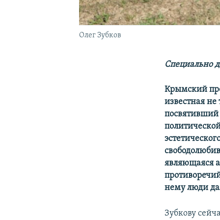
Олег Зубков
Специально д
Крымский пре
известная не
посвятивший 
политической
эстетическог
свободолюбив
являющаяся ап
противоречий
нему люди да
Зубкову сейча