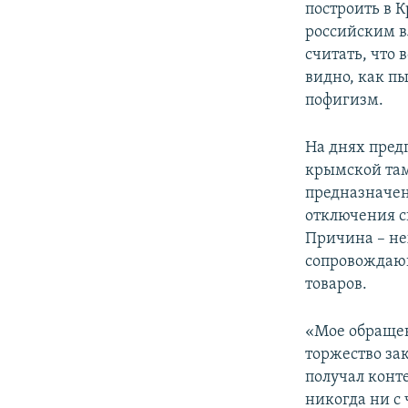
построить в 
российским в
считать, что 
видно, как п
пофигизм.
На днях пред
крымской там
предназначен
отключения с
Причина – не
сопровождающ
товаров.
«Мое обращен
торжество зак
получал конт
никогда ни с 