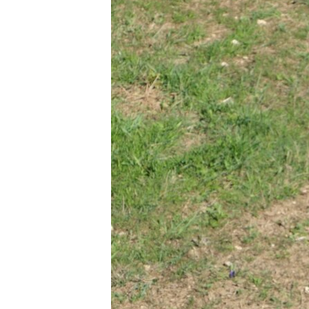
ПОБЕДИТЕЛЕЙ НЕ СУДЯТ?
КРЫМ.НЕПОКОРЕННЫЙ
ELIFBE
УКРАИНСКАЯ ПРОБЛЕМА КРЫМА