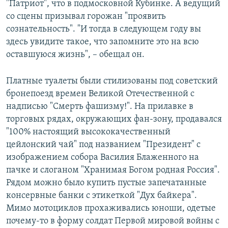
"Патриот", что в подмосковной Кубинке. А ведущий
со сцены призывал горожан "проявить
сознательность". "И тогда в следующем году вы
здесь увидите такое, что запомните это на всю
оставшуюся жизнь", – обещал он.
Платные туалеты были стилизованы под советский
бронепоезд времен Великой Отечественной с
надписью "Смерть фашизму!". На прилавке в
торговых рядах, окружающих фан-зону, продавался
"100% настоящий высококачественный
цейлонский чай" под названием "Президент" с
изображением собора Василия Блаженного на
пачке и слоганом "Хранимая Богом родная Россия".
Рядом можно было купить пустые запечатанные
консервные банки с этикеткой "Дух байкера".
Мимо мотоциклов прохаживались юноши, одетые
почему-то в форму солдат Первой мировой войны с