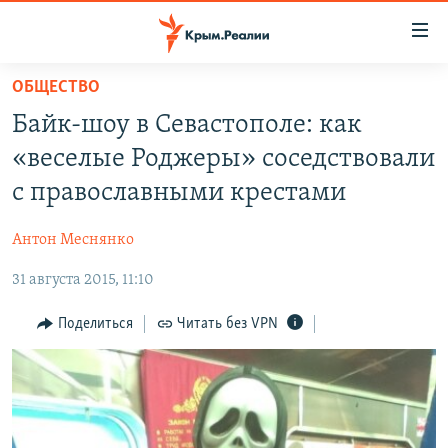
Доступность
ссылки
Вернуться
ОБЩЕСТВО
к
НОВОСТИ
Байк-шоу в Севастополе: как
основному
СПЕЦПРОЕКТЫ
содержанию
«веселые Роджеры» соседствовали
ВОДА
Вернутся
ГРУЗ 200
с православными крестами
к
ИСТОРИЯ
КАРТА ВОЕННЫХ ОБЪЕКТОВ КРЫМА
главной
Антон Меснянко
ЕЩЕ
11 ЛЕТ ОККУПАЦИИ КРЫМА. 11 ИСТОРИЙ СОПРОТИВЛЕНИЯ
навигации
Вернутся
31 августа 2015, 11:10
РАДІО СВОБОДА
ИНТЕРАКТИВ
к
КАК ОБОЙТИ БЛОКИРОВКУ
ИНФОГРАФИКА
Поделиться
Читать без VPN
поиску
ТЕЛЕПРОЕКТ КРЫМ.РЕАЛИИ
Українською
СОВЕТЫ ПРАВОЗАЩИТНИКОВ
Qırımtatar
ПРОПАВШИЕ БЕЗ ВЕСТИ