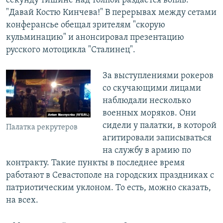
секунду тишине над толпой раздается вопль:
"Давай Костю Кинчева!" В перерывах между сетами
конферансье обещал зрителям "скорую
кульминацию" и анонсировал презентацию
русского мотоцикла "Сталинец".
За выступлениями рокеров
со скучающими лицами
наблюдали несколько
военных моряков. Они
сидели у палатки, в которой
Палатка рекрутеров
агитировали записываться
на службу в армию по
контракту. Такие пункты в последнее время
работают в Севастополе на городских праздниках с
патриотическим уклоном. То есть, можно сказать,
на всех.