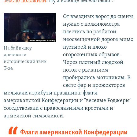
землю положили
. Ну а вообще весело было".
От въездных ворот до сцены
нужно с полкилометра
плестись по разбитой
неосвещенной дороге мимо
пустырей и плохо
На байк-шоу
огороженных обрывов.
доставили
исторический танк
Через плотный людской
Т-34
поток с рычанием
пробирались мотоциклы. В
свете фар и прожекторов
мелькали атрибуты праздника: флаги
американской Конфедерации и "веселые Роджеры"
соседствовали с православными крестами и
армейской символикой.
Флаги американской Конфедерации