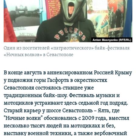
ПРИСОЕДИНЯЙТЕСЬ!
ПОБЕДИТЕЛЕЙ НЕ СУДЯТ?
КРЫМ.НЕПОКОРЕННЫЙ
ELIFBE
УКРАИНСКАЯ ПРОБЛЕМА КРЫМА
Все сайты RFE/RL
Один из посетителей «патриотического» байк-фестиваля
«Ночных волков» в Севастополе
В конце августа в аннексированном Россией Крыму
у подножия горы Гасфорта в окрестностях
Севастополя состоялось ставшее уже
традиционным байк-шоу. Фестиваль музыки и
мотоциклов устраивают здесь седьмой год подряд.
Старый карьер у шоссе Севастополь – Ялта, где
"Ночные волки" обосновались с 2009 года, вместил
несколько тысяч людей на мотоциклах и без,
выставку военной техники, а также вербовочный