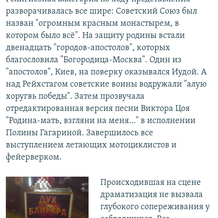
разворачивалась все шире: Советский Союз был
назван "огромным красным монастырем, в
котором было всё". На защиту родины встали
двенадцать "городов-апостолов", которых
благословила "Богородица-Москва". Один из
"апостолов", Киев, на поверку оказывался Иудой. А
над Рейхстагом советские воины водружали "алую
хоругвь победы". Затем прозвучала
отредактированная версия песни Виктора Цоя
"Родина-мать, взгляни на меня…" в исполнении
Полины Гагариной. Завершилось все
выступлением летающих мотоциклистов и
фейерверком.
Происходившая на сцене
драматизация не вызвала
глубокого сопереживания у