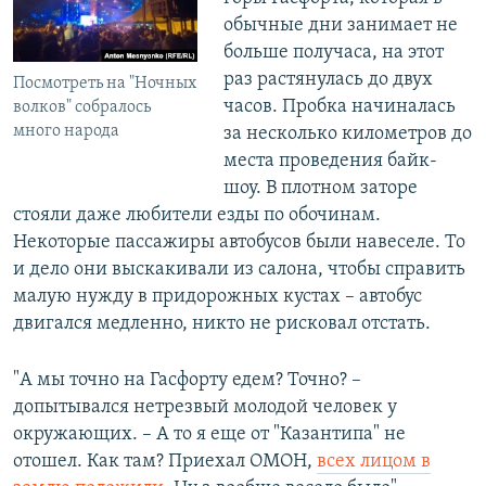
обычные дни занимает не
больше получаса, на этот
раз растянулась до двух
Посмотреть на "Ночных
часов. Пробка начиналась
волков" собралось
много народа
за несколько километров до
места проведения байк-
шоу. В плотном заторе
стояли даже любители езды по обочинам.
Некоторые пассажиры автобусов были навеселе. То
и дело они выскакивали из салона, чтобы справить
малую нужду в придорожных кустах – автобус
двигался медленно, никто не рисковал отстать.
"А мы точно на Гасфорту едем? Точно? –
допытывался нетрезвый молодой человек у
окружающих. – А то я еще от "Казантипа" не
отошел. Как там? Приехал ОМОН,
всех лицом в