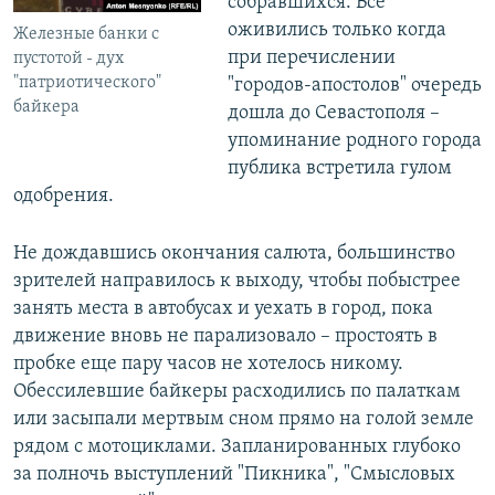
собравшихся. Все
оживились только когда
Железные банки с
при перечислении
пустотой - дух
"патриотического"
"городов-апостолов" очередь
байкера
дошла до Севастополя –
упоминание родного города
публика встретила гулом
одобрения.
Не дождавшись окончания салюта, большинство
зрителей направилось к выходу, чтобы побыстрее
занять места в автобусах и уехать в город, пока
движение вновь не парализовало – простоять в
пробке еще пару часов не хотелось никому.
Обессилевшие байкеры расходились по палаткам
или засыпали мертвым сном прямо на голой земле
рядом с мотоциклами. Запланированных глубоко
за полночь выступлений "Пикника", "Смысловых