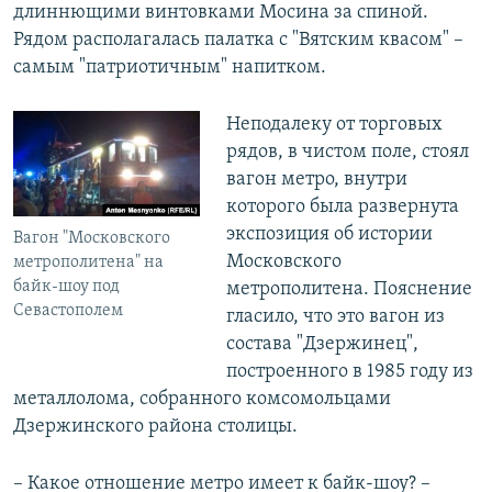
длиннющими винтовками Мосина за спиной.
Рядом располагалась палатка с "Вятским квасом" –
самым "патриотичным" напитком.
Неподалеку от торговых
рядов, в чистом поле, стоял
вагон метро, внутри
которого была развернута
экспозиция об истории
Вагон "Московского
Московского
метрополитена" на
байк-шоу под
метрополитена. Пояснение
Севастополем
гласило, что это вагон из
состава "Дзержинец",
построенного в 1985 году из
металлолома, собранного комсомольцами
Дзержинского района столицы.
– Какое отношение метро имеет к байк-шоу? –