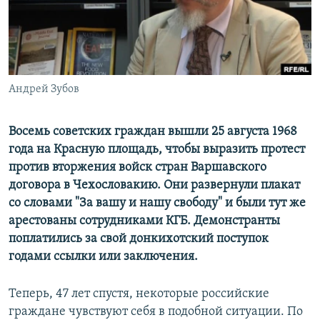
ПРИСОЕДИНЯЙТЕСЬ!
ПОБЕДИТЕЛЕЙ НЕ СУДЯТ?
КРЫМ.НЕПОКОРЕННЫЙ
ELIFBE
Андрей Зубов
УКРАИНСКАЯ ПРОБЛЕМА КРЫМА
Все сайты RFE/RL
Восемь советских граждан вышли 25 августа 1968
года на Красную площадь, чтобы выразить протест
против вторжения войск стран Варшавского
договора в Чехословакию. Они развернули плакат
со словами "За вашу и нашу свободу" и были тут же
арестованы сотрудниками КГБ. Демонстранты
поплатились за свой донкихотский поступок
годами ссылки или заключения.
Теперь, 47 лет спустя, некоторые российские
граждане чувствуют себя в подобной ситуации. По