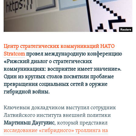
ПРИСОЕДИНЯЙТЕСЬ!
ПОБЕДИТЕЛЕЙ НЕ СУДЯТ?
КРЫМ.НЕПОКОРЕННЫЙ
ELIFBE
УКРАИНСКАЯ ПРОБЛЕМА КРЫМА
Все сайты RFE/RL
Центр стратегических коммуникаций НАТО
Stratcom
провел международную конференцию
«Рижский диалог о стратегических
коммуникациях: восприятие имеет значение».
Один из круглых столов посвятили проблеме
превращения социальных сетей в оружие
гибридной войны.
Ключевым докладчиком выступил сотрудник
Латвийского института внешней политики
Мартиньш Даугулис
, который представил
исследование «гибридного» троллинга на