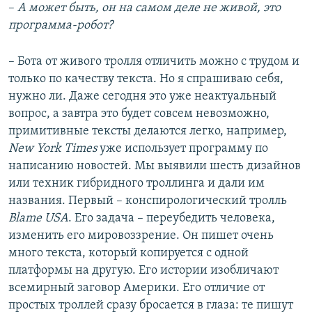
–
А может быть, он на самом деле не живой, это
программа-робот?
– Бота от живого тролля отличить можно с трудом и
только по качеству текста. Но я спрашиваю себя,
нужно ли. Даже сегодня это уже неактуальный
вопрос, а завтра это будет совсем невозможно,
примитивные тексты делаются легко, например,
New York Times
уже использует программу по
написанию новостей. Мы выявили шесть дизайнов
или техник гибридного троллинга и дали им
названия. Первый – конспирологический тролль
Blame USA
. Его задача – переубедить человека,
изменить его мировоззрение. Он пишет очень
много текста, который копируется с одной
платформы на другую. Его истории изобличают
всемирный заговор Америки. Его отличие от
простых троллей сразу бросается в глаза: те пишут