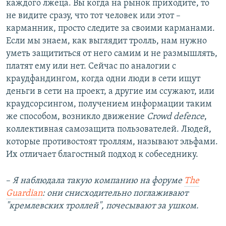
каждого лжеца. Вы когда на рынок приходите, то
не видите сразу, что тот человек или этот –
карманник, просто следите за своими карманами.
Если мы знаем, как выглядит тролль, нам нужно
уметь защититься от него самим и не размышлять,
платят ему или нет. Сейчас по аналогии с
краудфандингом, когда одни люди в сети ищут
деньги в сети на проект, а другие им ссужают, или
краудсорсингом, получением информации таким
же способом, возникло движение
Crowd defence
,
коллективная самозащита пользователей. Людей,
которые противостоят троллям, называют эльфами.
Их отличает благостный подход к собеседнику.
–
Я наблюдала такую компанию на форуме
The
Guardian
​: они снисходительно поглаживают
"кремлевских троллей", почесывают за ушком.