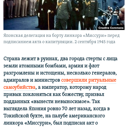
ПРИСОЕДИНЯЙТЕСЬ!
ПОБЕДИТЕЛЕЙ НЕ СУДЯТ?
КРЫМ.НЕПОКОРЕННЫЙ
ELIFBE
Японская делегация на борту линкора «Миссури» перед
УКРАИНСКАЯ ПРОБЛЕМА КРЫМА
подписанием акта о капитуляции. 2 сентября 1945 года
Все сайты RFE/RL
Страна лежит в руинах, два города стерты с лица
земли атомными бомбами, армия и флот
разгромлены и истощены, несколько генералов,
адмиралов и министров
совершили ритуальные
самоубийства
, а император, которому народ
привык поклоняться как божеству, призвал
подданных «вынести невыносимое». Так
выглядела Япония ровно 70 лет назад, когда в
Токийской бухте, на палубе американского
линкора «Миссури», был подписан акт о