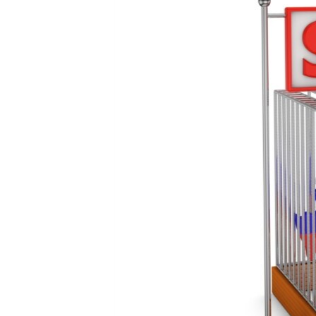
ПОБЕДИТЕЛЕЙ НЕ СУДЯТ?
КРЫМ.НЕПОКОРЕННЫЙ
ELIFBE
УКРАИНСКАЯ ПРОБЛЕМА КРЫМА