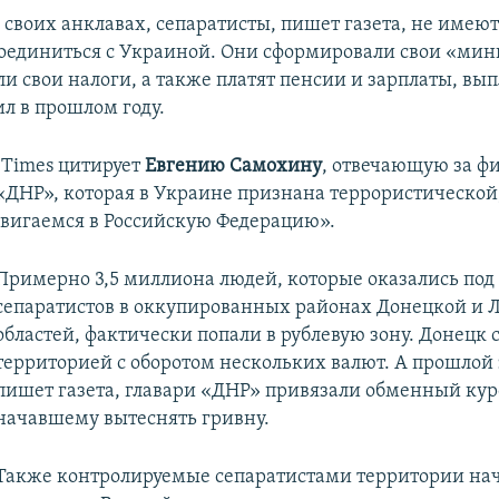
 своих анклавах, сепаратисты, пишет газета, не имею
оединиться с Украиной. Они сформировали свои «мин
и свои налоги, а также платят пенсии и зарплаты, вы
ил в прошлом году.
 Times цитирует
Евгению
Самохину
, отвечающую за ф
«ДНР», которая в Украине признана террористическо
двигаемся в Российскую Федерацию».
Примерно 3,5 миллиона людей, которые оказались под
сепаратистов в оккупированных районах Донецкой и 
областей, фактически попали в рублевую зону. Донецк 
территорией с оборотом нескольких валют. А прошлой
пишет газета, главари «ДНР» привязали обменный курс
начавшему вытеснять гривну.
Также контролируемые сепаратистами территории на