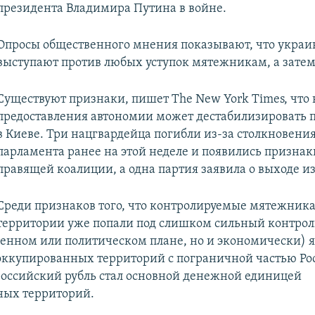
президента Владимира Путина в войне.
Опросы общественного мнения показывают, что украи
выступают против любых уступок мятежникам, а затем
Существуют признаки, пишет The New York Times, что 
предоставления автономии может дестабилизировать 
в Киеве. Три нацгвардейца погибли из-за столкновения
парламента ранее на этой неделе и появились признак
правящей коалиции, а одна партия заявила о выходе из
Среди признаков того, что контролируемые мятежник
территории уже попали под слишком сильный контрол
оенном или политическом плане, но и экономически) яв
 оккупированных территорий с пограничной частью Ро
 российский рубль стал основной денежной единицей
ных территорий.