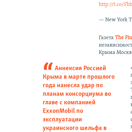
http://t.co/F
— New York T
Газета
The Fin
независимост
Крыма Москво
Аннексия Россией
Крыма в марте прошлого
года нанесла удар по
планам консорциума во
главе с компанией
ExxonMobil по
эксплуатации
украинского шельфа в