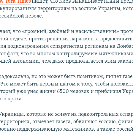
w York Times
пишет, что Киев вынашивает планы пред
купированным территориям на востоке Украины, кот
оссийской неволе.
чает, что «громкий, злобный и насильственный» проте
 этой неделе, против решения парламента предоставит
ия подконтрольным сепаратистам регионам на Донбас
от факт, что во многом контролируемые мятежникам
ьшей автономии, чем даже предполагается этим закон
радоксально, но это может быть позитивом, пишет газе
. Это может быть первым шагом к тому, чтобы положит
оторый уже унес жизни 6500 человек и приблизил Укр
го краха.
Украинцы, которые не живут на подконтрольных сепа
территориях, отмечает газета, обвиняют Россию, фина
военно поддерживающую мятежников, а также россий