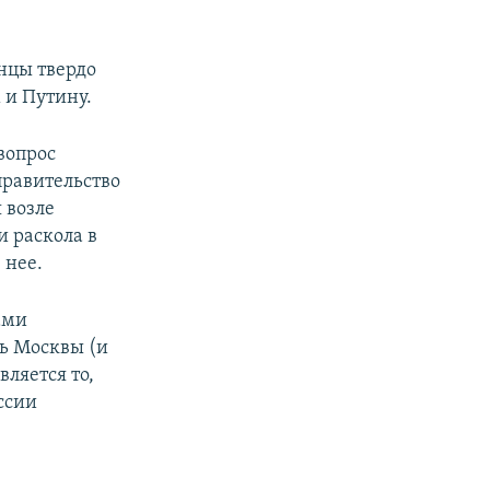
нцы твердо
 и Путину.
вопрос
правительство
 возле
и раскола в
 нее.
ами
ь Москвы (и
ляется то,
ссии