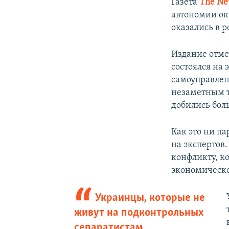
Газета
The Ne
автономии ок
оказались в р
Издание отме
состоялся на
самоуправлен
незаметным т
добились бол
Как это ни па
на экспертов
конфликту, к
экономическо
Украинцы, которые не
живут на подконтрольных
сепаратистам