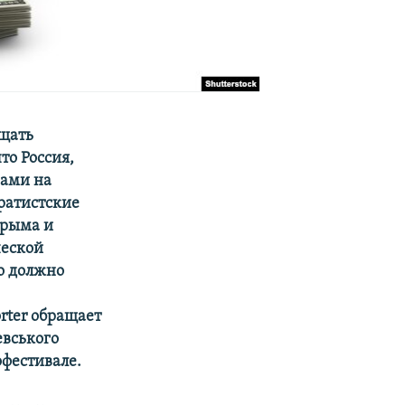
ещать
то Россия,
нами на
ратистские
Крыма и
ческой
во должно
rter обращает
вського
офестивале.