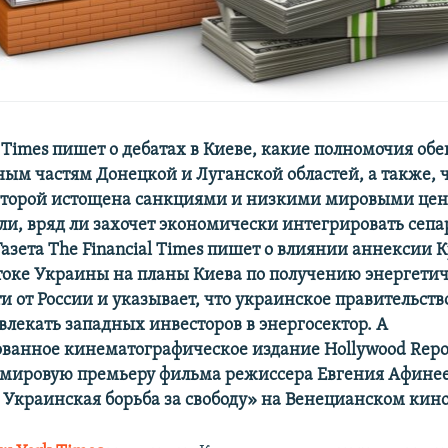
 Times пишет о дебатах в Киеве, какие полномочия об
ым частям Донецкой и Луганской областей, а также, ч
оторой истощена санкциями и низкими мировыми це
ли, вряд ли захочет экономически интегрировать сепа
Газета The Financial Times пишет о влиянии аннексии 
токе Украины на планы Киева по получению энергети
и от России и указывает, что украинское правительст
влекать западных инвесторов в энергосектор. А
ванное кинематографическое издание Hollywood Repo
мировую премьеру фильма режиссера Евгения Афинее
: Украинская борьба за свободу» на Венецианском кин