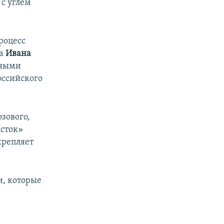
 с углем
процесс
ка
Ивана
зными
оссийского
зового,
исток»
крепляет
и, которые