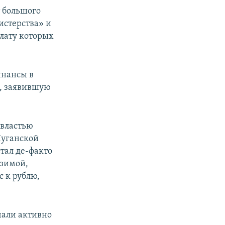
т большого
истерства» и
плату которых
инансы в
й, заявившую
 властью
Луганской
стал де-факто
 зимой,
 к рублю,
чали активно