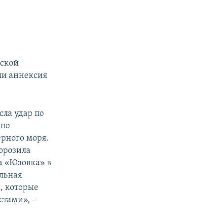
еской
ли аннексия
сла удар по
l
по
ерного моря.
орозила
а «Юзовка» в
альная
, которые
стами», –