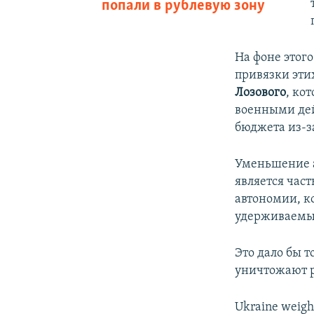
попали в рублевую зону
На фоне этого
привязки этих
Лозового
, ко
военными дей
бюджета из-з
Уменьшение а
является час
автономии, к
удерживаемые
Это дало бы 
уничтожают р
Ukraine weighs 