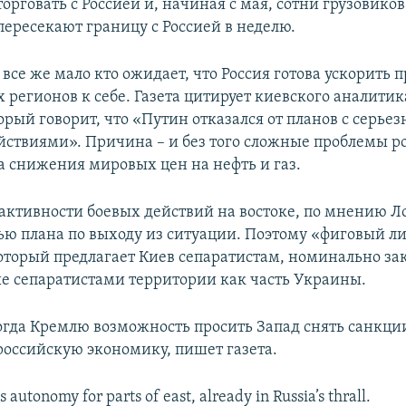
торговать с Россией и, начиная с мая, сотни грузовиков
пересекают границу с Россией в неделю.
 все же мало кто ожидает, что Россия готова ускорить 
 регионов к себе. Газета цитирует киевского аналити
торый говорит, что «Путин отказался от планов с серье
ствиями». Причина – и без того сложные проблемы р
а снижения мировых цен на нефть и газ.
ктивности боевых действий на востоке, по мнению Ло
тью плана по выходу из ситуации. Поэтому «фиговый л
оторый предлагает Киев сепаратистам, номинально за
 сепаратистами территории как часть Украины.
тогда Кремлю возможность просить Запад снять санкци
оссийскую экономику, пишет газета.
autonomy for parts of east, already in Russia’s thrall.