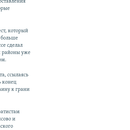
оставления
орые
ст, который
ь больше
се сделал
и районы уже
ом.
та, ссылаясь
ь конец
аину к грани
ратистам
нсово и
ского