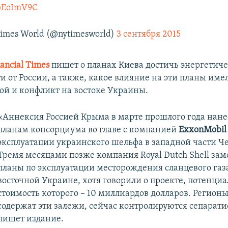
hbEoImV9C
imes World (@nytimesworld)
3 сентября 2015
ancial Times
пишет о планах Киева достичь энергетич
и от России, а также, какое влияние на эти планы име
й и конфликт на востоке Украины.
«Аннексия Россией Крыма в марте прошлого года нане
планам консорциума во главе с компанией
ExxonMobi
эксплуатации украинского шельфа в западной части Ч
Тремя месяцами позже компания Royal Dutch Shell зам
планы по эксплуатации месторождения сланцевого газ
восточной Украине, хотя говорили о проекте, потенци
стоимость которого – 10 миллиардов долларов. Регионы
содержат эти залежи, сейчас контролируются сепарати
пишет издание.