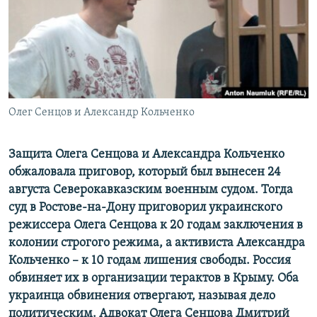
ПРИСОЕДИНЯЙТЕСЬ!
ПОБЕДИТЕЛЕЙ НЕ СУДЯТ?
КРЫМ.НЕПОКОРЕННЫЙ
ELIFBE
УКРАИНСКАЯ ПРОБЛЕМА КРЫМА
Все сайты RFE/RL
Олег Сенцов и Александр Кольченко
Защита Олега Сенцова и Александра Кольченко
обжаловала приговор, который был вынесен 24
августа Северокавказским военным судом. Тогда
суд в Ростове-на-Дону приговорил украинского
режиссера Олега Сенцова к 20 годам заключения в
колонии строгого режима, а активиста Александра
Кольченко – к 10 годам лишения свободы. Россия
обвиняет их в организации терактов в Крыму. Оба
украинца обвинения отвергают, называя дело
политическим. Адвокат Олега Сенцова Дмитрий