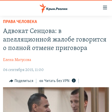
Доступность
ссылки
Вернуться
ПРАВА ЧЕЛОВЕКА
к
НОВОСТИ
Адвокат Сенцова: в
основному
СПЕЦПРОЕКТЫ
содержанию
апелляционной жалобе говорится
ВОДА
Вернутся
ГРУЗ 200
о полной отмене приговора
к
ИСТОРИЯ
КАРТА ВОЕННЫХ ОБЪЕКТОВ КРЫМА
главной
Елена Матусова
ЕЩЕ
11 ЛЕТ ОККУПАЦИИ КРЫМА. 11 ИСТОРИЙ СОПРОТИВЛЕНИЯ
навигации
Вернутся
06 сентября 2015, 11:00
РАДІО СВОБОДА
ИНТЕРАКТИВ
к
КАК ОБОЙТИ БЛОКИРОВКУ
ИНФОГРАФИКА
Поделиться
Читать без VPN
поиску
ТЕЛЕПРОЕКТ КРЫМ.РЕАЛИИ
Українською
СОВЕТЫ ПРАВОЗАЩИТНИКОВ
Qırımtatar
ПРОПАВШИЕ БЕЗ ВЕСТИ