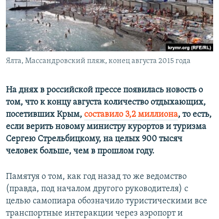
ПРИСОЕДИНЯЙТЕСЬ!
ПОБЕДИТЕЛЕЙ НЕ СУДЯТ?
КРЫМ.НЕПОКОРЕННЫЙ
ELIFBE
Ялта, Массандровский пляж, конец августа 2015 года
УКРАИНСКАЯ ПРОБЛЕМА КРЫМА
Все сайты RFE/RL
На днях в российской прессе появилась новость о
том, что к концу августа количество отдыхающих,
посетивших Крым,
составило 3,2 миллиона
, то есть,
если верить новому министру курортов и туризма
Сергею Стрельбицкому, на целых 900 тысяч
человек больше, чем в прошлом году.
Памятуя о том, как год назад то же ведомство
(правда, под началом другого руководителя) с
целью самопиара обозначило туристическими все
транспортные интеракции через аэропорт и