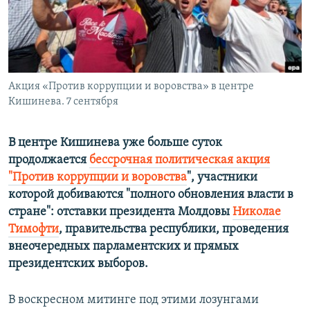
ПРИСОЕДИНЯЙТЕСЬ!
ПОБЕДИТЕЛЕЙ НЕ СУДЯТ?
КРЫМ.НЕПОКОРЕННЫЙ
ELIFBE
Акция «Против коррупции и воровства» в центре
УКРАИНСКАЯ ПРОБЛЕМА КРЫМА
Кишинева. 7 сентября
Все сайты RFE/RL
В центре Кишинева уже больше суток
продолжается
бессрочная политическая акция
"Против коррупции и воровства
", участники
которой добиваются "полного обновления власти в
стране": отставки президента Молдовы
Николае
Тимофти
, правительства республики, проведения
внеочередных парламентских и прямых
президентских выборов.
В воскресном митинге под этими лозунгами