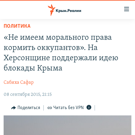
Доступность
ссылки
Вернуться
ПОЛИТИКА
к
НОВОСТИ
«Не имеем морального права
основному
СПЕЦПРОЕКТЫ
содержанию
кормить оккупантов». На
ВОДА
Вернутся
ГРУЗ 200
Херсонщине поддержали идею
к
ИСТОРИЯ
КАРТА ВОЕННЫХ ОБЪЕКТОВ КРЫМА
блокады Крыма
главной
ЕЩЕ
11 ЛЕТ ОККУПАЦИИ КРЫМА. 11 ИСТОРИЙ СОПРОТИВЛЕНИЯ
навигации
Сабиха Сафар
Вернутся
РАДІО СВОБОДА
ИНТЕРАКТИВ
к
08 сентября 2015, 21:15
КАК ОБОЙТИ БЛОКИРОВКУ
ИНФОГРАФИКА
поиску
Поделиться
Читать без VPN
ТЕЛЕПРОЕКТ КРЫМ.РЕАЛИИ
Українською
СОВЕТЫ ПРАВОЗАЩИТНИКОВ
Qırımtatar
ПРОПАВШИЕ БЕЗ ВЕСТИ