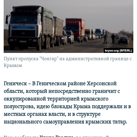
ПРИСОЕДИНЯЙТЕСЬ!
ПОБЕДИТЕЛЕЙ НЕ СУДЯТ?
КРЫМ.НЕПОКОРЕННЫЙ
ELIFBE
УКРАИНСКАЯ ПРОБЛЕМА КРЫМА
Все сайты RFE/RL
Пункт пропуска "Чонгар" на административной границе с
Крымом
Геническ – В Геническом районе Херсонской
области, который непосредственно граничит с
оккупированной территорией крымского
полуострова, идею блокады Крыма поддержали и в
местных органах власти, и в структуре
национального самоуправления крымских татар.