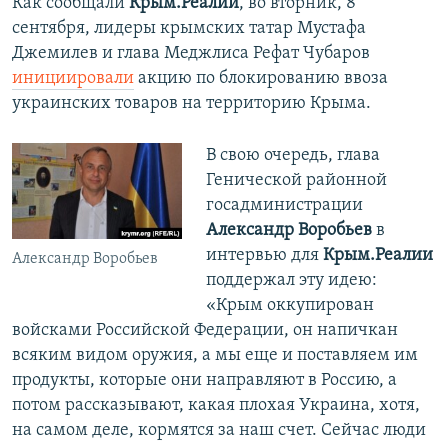
Как сообщали
Крым.Реалии
, во вторник, 8
сентября, лидеры крымских татар Мустафа
Джемилев и глава Меджлиса Рефат Чубаров
инициировали
акцию по блокированию ввоза
украинских товаров на территорию Крыма.
В свою очередь, глава
Генической районной
госадминистрации
Александр Воробьев
в
интервью для
Крым.Реалии
Александр Воробьев
поддержал эту идею:
«Крым оккупирован
войсками Российской Федерации, он напичкан
всяким видом оружия, а мы еще и поставляем им
продукты, которые они направляют в Россию, а
потом рассказывают, какая плохая Украина, хотя,
на самом деле, кормятся за наш счет. Сейчас люди