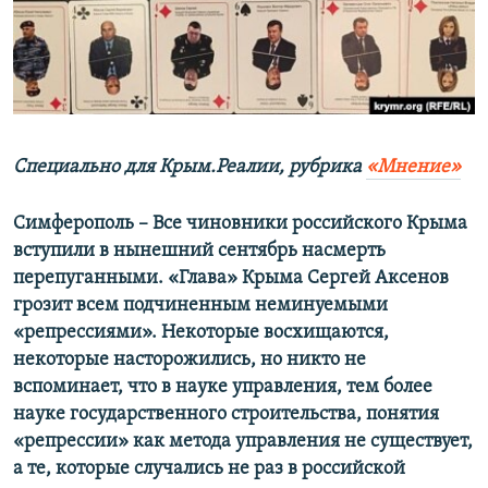
ПРИСОЕДИНЯЙТЕСЬ!
ПОБЕДИТЕЛЕЙ НЕ СУДЯТ?
КРЫМ.НЕПОКОРЕННЫЙ
ELIFBE
УКРАИНСКАЯ ПРОБЛЕМА КРЫМА
Все сайты RFE/RL
Специально для Крым.Реалии, рубрика
«Мнение»
Симферополь – Все чиновники российского Крыма
вступили в нынешний сентябрь насмерть
перепуганными. «Глава» Крыма Сергей Аксенов
грозит всем подчиненным неминуемыми
«репрессиями». Некоторые восхищаются,
некоторые насторожились, но никто не
вспоминает, что в науке управления, тем более
науке государственного строительства
,
понятия
«репрессии» как метода управления не существует,
а те, которые случались не раз в российской