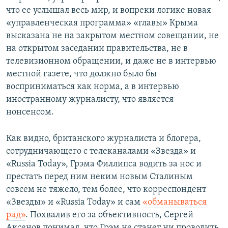
что ее услышал весь мир, и вопреки логике новая
«управленческая программа» «главы» Крыма
высказана не на закрытом местном совещании, не
на открытом заседании правительства, не в
телевизионном обращении, и даже не в интервью
местной газете, что должно было бы
восприниматься как норма, а в интервью
иностранному журналисту, что является
нонсенсом.
Как видно, британского журналиста и блогера,
сотрудничающего с телеканалами «Звезда» и
«Russia Today», Грэма Филлипса водить за нос и
престать перед ним неким новым Сталиным
совсем не тяжело, тем более, что корреспондент
«Звезды» и «Russia Today» и сам
«обманываться
рад»
. Похвалив его за объективность, Сергей
Аксенов понимал, что Грэм не станет ни проводить