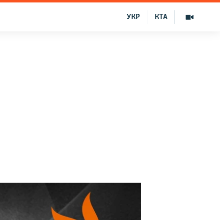
УКР
КТА