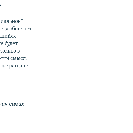
?
пиальной"
е вообще нет
лящийся
е будет
только в
тный смысл.
и же раньше
ния самих