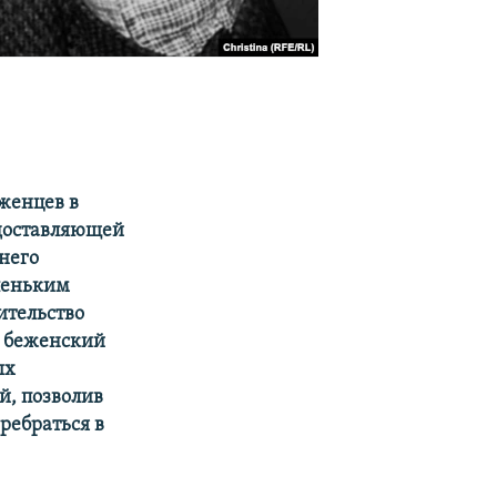
женцев в
едоставляющей
него
леньким
ительство
ь беженский
ых
й, позволив
ребраться в