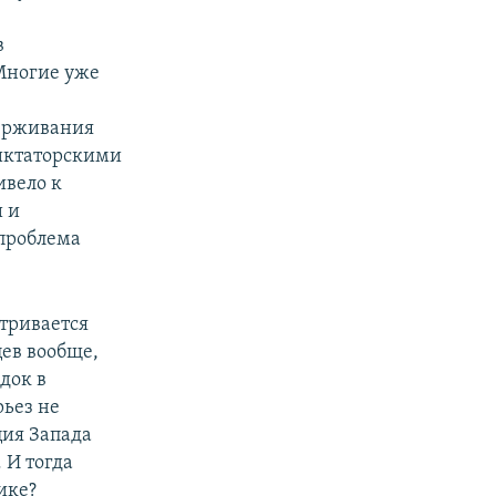
в
Многие уже
держивания
иктаторскими
ивело к
и и
 проблема
атривается
ев вообще,
док в
рьез не
ция Запада
 И тогда
ике?