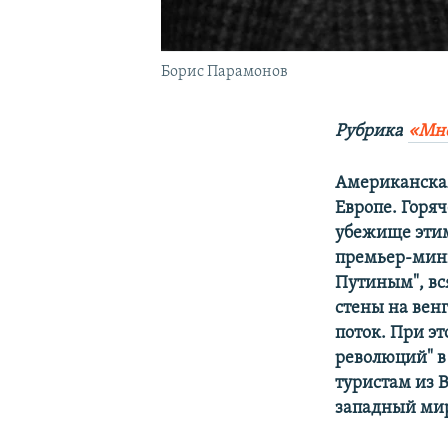
Борис Парамонов
Рубрика
«Мн
Американская
Европе. Горя
убежище этим
премьер-мини
Путиным", вс
стены на вен
поток. При э
революций" в
туристам из 
западный ми