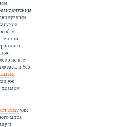
ней
президентским
ыдвинувший
иканской
особая
твенной.
границе с
ьные
еко не все:
длагает, и без
идман
,
сли уж
ад храмом
ает тему
уже
ного мира
аду и