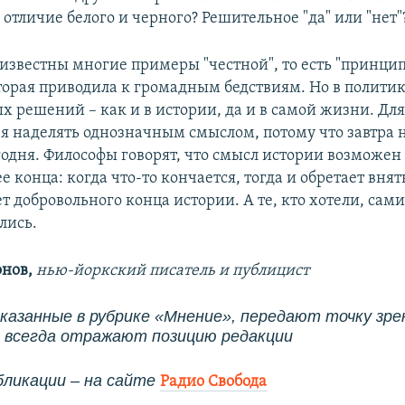
отличие белого и черного? Решительное "да" или "нет"
 известны многие примеры "честной", то есть "принци
торая приводила к громадным бедствиям. Но в политик
х решений – как и в истории, да и в самой жизни. Д
зя наделять однозначным смыслом, потому что завтра н
годня. Философы говорят, что смысл истории возможен 
е конца: когда что-то кончается, тогда и обретает вня
т добровольного конца истории. А те, кто хотели, сам
лись.
нов,
нью-йоркский писатель и публицист
сказанные в рубрике «Мнение», передают точку зре
е всегда отражают позицию редакции
бликации
–​ на сайте
Радио Свобода