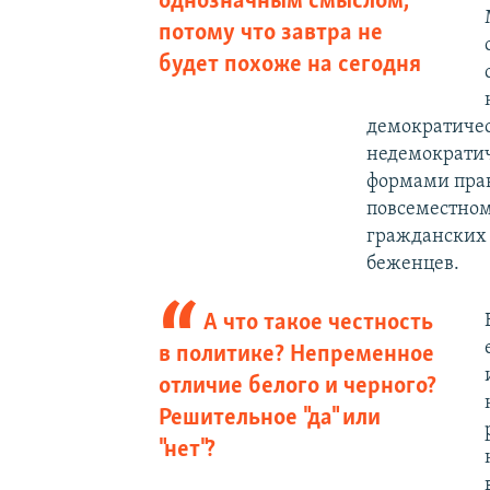
однозначным смыслом,
потому что завтра не
будет похоже на сегодня
демократичес
недемократич
формами прав
повсеместном
гражданских 
беженцев.
А что такое честность
в политике? Непременное
отличие белого и черного?
Решительное "да" или
"нет"?