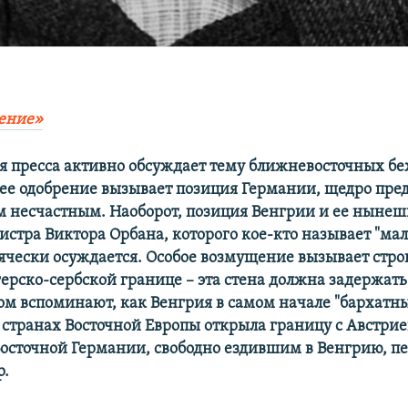
ение»
 пресса активно обсуждает тему ближневосточных бе
чее одобрение вызывает позиция Германии, щедро пр
 несчастным. Наоборот, позиция Венгрии и ее нынеш
стра Виктора Орбана, которого кое-кто называет "ма
ячески осуждается. Особое возмущение вызывает стро
герско-сербской границе – эта стена должна задержат
том вспоминают, как Венгрия в самом начале "бархатн
 странах Восточной Европы открыла границу с Австрие
Восточной Германии, свободно ездившим в Венгрию, пе
р.