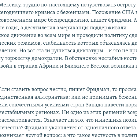
Мексику, трудно по-настоящему почувствовать остроту
сегодняшнего кризиса с беженцами. Положение США 
современном мире беспрецедентно, пишет Фридман. 
не годы, а десятилетия американцы поддерживали
кое движение во всем мире и проводили политику с
еских режимов, стабильность которых объяснялась д
ления. Но вот стали рушиться диктатуры – и это не пр
у торжеству демократии. В обстановке нестабильност
войн в странах Африки и Ближнего Востока возникла
Если ставить вопрос честно, пишет Фридман, то просм
единственная альтернатива: или не принимать беженц
или совместными усилиями стран Запада навести поря
нестабильных регионах. Ни одно из этих решений все
рассматривается. Означает ли это, что нынешняя пози
нечестна? Фридман уклоняется от однозначного ответа.
возникает другой вопрос: а что такое честность в полит