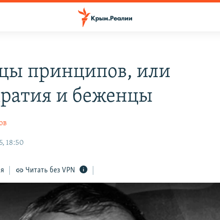
цы принципов, или
ратия и беженцы
ов
, 18:50
ся
Читать без VPN