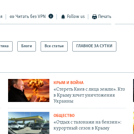
ся
Читать без VPN
Follow us
Печать
тика
Блоги
Все статьи
ГЛАВНОЕ ЗА СУТКИ
КРЫМ И ВОЙНА
«Стереть Киев с лица земли». Кто
в Крыму хочет уничтожения
Украины
ОБЩЕСТВО
«Отдых с талонами на бензин»:
курортный сезон в Крыму