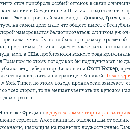
чных стен приобрела особый оттенок в связи с нынеш
 кампанией в Соединенных Штатах – подготовкой к 
 года. Эксцентричный миллиардер
Дональд Трамп
, в
туру, на самом деле мало что общего имеет с Республ
которой намеревается баллотироваться: слишком уж он 
ы принимать чью бы то ни было программу, кроме собс
тов программы Трампа – идея строительства стены на 
туда, мол, в США пробираются всякого рода криминал
д Трампом по этому поводу как бы подшучивают, но дал
публиканец, губернатор Висконсина
Скотт Уолкер
, пре
 же стену построить и на границе с Канадой.
Томас Фр
w York Times, по этому поводу иронически замечает: е
 со всех сторон, то не мешает увенчать их куполом н
й демократии.
Но тот же Фридман
в другом комментарии рассматрив
вполне серьезно. Американцам, отделенным от осталь
океанами, имеющим на границах дружественные Кан