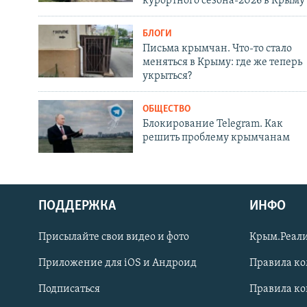
курортного сезона-2026 в Крыму
БЛОГИ
Письма крымчан. Что-то стало
меняться в Крыму: где же теперь
укрыться?
ОБЩЕСТВО
Блокирование Telegram. Как
решить проблему крымчанам
ПОДДЕРЖКА
ИНФО
Українською
Присылайте свои видео и фото
Крым.Реали
Qırımtatar
Приложение для iOS и Андроид
Правила к
Подписаться
Правила к
ПРИСОЕДИНЯЙТЕСЬ!