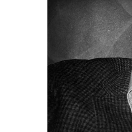
ПОБЕДИТЕЛЕЙ НЕ СУДЯТ?
КРЫМ.НЕПОКОРЕННЫЙ
ELIFBE
УКРАИНСКАЯ ПРОБЛЕМА КРЫМА