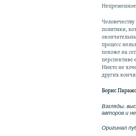
Непременное 
Человечеству
политики, ко
окончательны
процесс нель
похоже на се
перспективе е
Никто не хоче
других кончи
Борис Парамо
Взгляды, вы
авторов и н
Оригинал пу