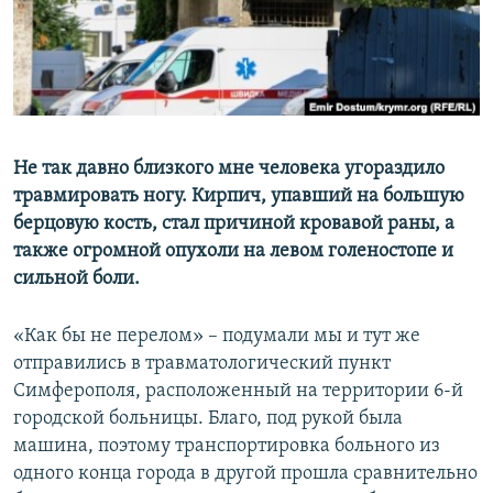
ПРИСОЕДИНЯЙТЕСЬ!
ПОБЕДИТЕЛЕЙ НЕ СУДЯТ?
КРЫМ.НЕПОКОРЕННЫЙ
ELIFBE
УКРАИНСКАЯ ПРОБЛЕМА КРЫМА
Все сайты RFE/RL
Не так давно близкого мне человека угораздило
травмировать ногу. Кирпич, упавший на большую
берцовую кость, стал причиной кровавой раны, а
также огромной опухоли на левом голеностопе и
сильной боли.
«Как бы не перелом» – подумали мы и тут же
отправились в травматологический пункт
Симферополя, расположенный на территории 6-й
городской больницы. Благо, под рукой была
машина, поэтому транспортировка больного из
одного конца города в другой прошла сравнительно