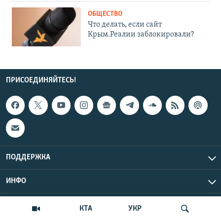
ОБЩЕСТВО
Что делать, если сайт
Крым.Реалии заблокировали?
ПРИСОЕДИНЯЙТЕСЬ!
ПОДДЕРЖКА
ИНФО
UTC+3
Copyright Крым.Реалии, 2026 | Все права защищены.
КТА
УКР