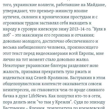
того, украинские коллеги, работавшие на Майдане,
утверждают, что премьер-министр вполне
аутичен, склонен к хроническим простудам и с
огромным трудом заставлял себя выходить к
народу в суровую киевскую зиму 2013–14-го. "Куля в
лоб" – это максимум его героизма и отчаяния;
довольно молодого, достаточно обеспеченного и
весьма амбициозного человека, произносящего
этот текст перед видеокамерами всей Европы, мне
лично на тот момент стало довольно жалко.
Некоторые украинские блогеры разделяют мою
жалость, призывая прекратить тупо ржать и
издеваться над Сеней-Кроликом. Бастрыкин в этом
общепопулистском контексте оказывается совсем
неинтересен, он становится чем-то вроде сливного
бачка в духе LifeNews. Как пошутил кто-то в сети,
пора делать мем "чо там у Кремля". Судя по эпизоду
Бастрыкин – Яценюк, температура по кремлевской