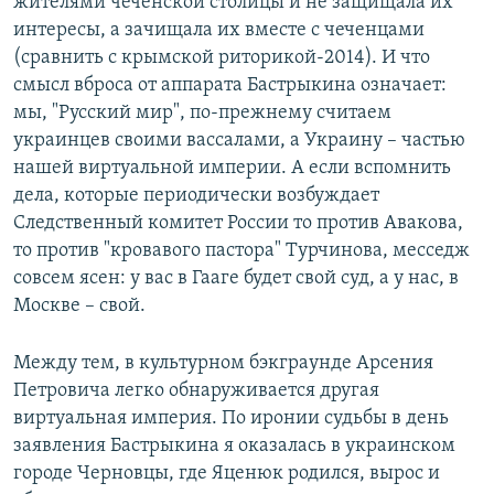
жителями чеченской столицы и не защищала их
интересы, а зачищала их вместе с чеченцами
(сравнить с крымской риторикой-2014). И что
смысл вброса от аппарата Бастрыкина означает:
мы, "Русский мир", по-прежнему считаем
украинцев своими вассалами, а Украину – частью
нашей виртуальной империи. А если вспомнить
дела, которые периодически возбуждает
Следственный комитет России то против Авакова,
то против "кровавого пастора" Турчинова, месседж
совсем ясен: у вас в Гааге будет свой суд, а у нас, в
Москве – свой.
Между тем, в культурном бэкграунде Арсения
Петровича легко обнаруживается другая
виртуальная империя. По иронии судьбы в день
заявления Бастрыкина я оказалась в украинском
городе Черновцы, где Яценюк родился, вырос и