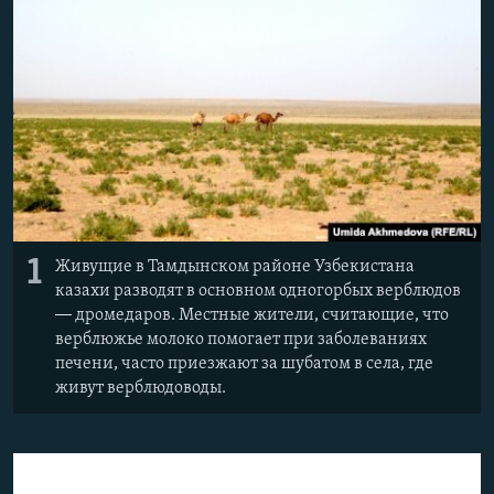
ПРИСОЕДИНЯЙТЕСЬ!
ПОБЕДИТЕЛЕЙ НЕ СУДЯТ?
КРЫМ.НЕПОКОРЕННЫЙ
ELIFBE
УКРАИНСКАЯ ПРОБЛЕМА КРЫМА
Все сайты RFE/RL
1
Живущие в Тамдынском районе Узбекистана
казахи разводят в основном одногорбых верблюдов
—
дромедаров. Местные жители, считающие, что
верблюжье молоко помогает при заболеваниях
печени, часто приезжают за шубатом в села, где
живут верблюдоводы.