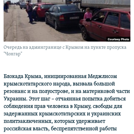
ПРИСОЕДИНЯЙТЕСЬ!
ПОБЕДИТЕЛЕЙ НЕ СУДЯТ?
КРЫМ.НЕПОКОРЕННЫЙ
ELIFBE
УКРАИНСКАЯ ПРОБЛЕМА КРЫМА
Все сайты RFE/RL
Очередь на админгранице с Крымом на пункте пропуска
"Чонгар"
Блокада Крыма, инициированная Меджлисом
крымскотатарского народа, вызвала большой
резонанс и на полуострове, и на материковой части
Украины. Этот шаг – отчаянная попытка добиться
соблюдения прав человека в Крыму, свободы для
задержанных крымскотатарских и украинских
политзаключенных, которых удерживает
российская власть, беспрепятственной работы