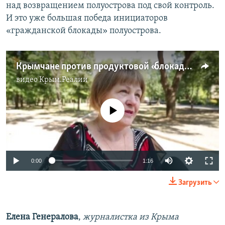
над возвращением полуострова под свой контроль.
И это уже большая победа инициаторов
«гражданской блокады» полуострова.
Крымчане против продуктовой «блокады» (видео)
видео
Крым.Реалии
No media source currently available
0:00
1:16
Загрузить
Елена Генералова
,
журналистка из Крыма