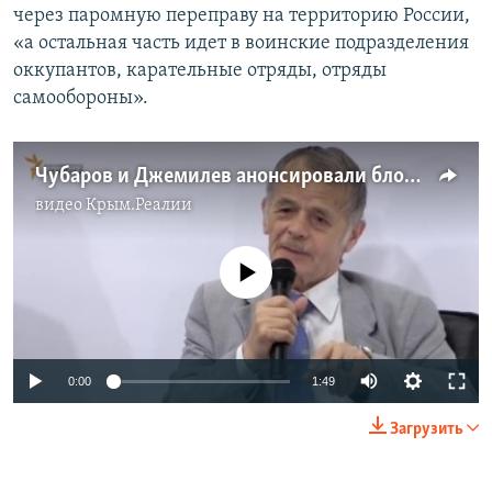
через паромную переправу на территорию России,
«а остальная часть идет в воинские подразделения
оккупантов, карательные отряды, отряды
самообороны».
Чубаров и Джемилев анонсировали блокаду админграницы с Крымом (видео)
видео
Крым.Реалии
No media source currently available
0:00
1:49
Загрузить