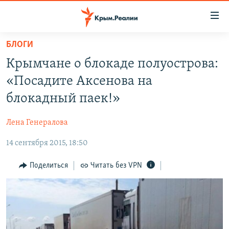
Доступность
ссылки
Вернуться
БЛОГИ
к
НОВОСТИ
Крымчане о блокаде полуострова:
основному
СПЕЦПРОЕКТЫ
содержанию
«Посадите Аксенова на
ВОДА
Вернутся
ГРУЗ 200
блокадный паек!»
к
ИСТОРИЯ
КАРТА ВОЕННЫХ ОБЪЕКТОВ КРЫМА
главной
Лена Генералова
ЕЩЕ
11 ЛЕТ ОККУПАЦИИ КРЫМА. 11 ИСТОРИЙ СОПРОТИВЛЕНИЯ
навигации
Вернутся
14 сентября 2015, 18:50
РАДІО СВОБОДА
ИНТЕРАКТИВ
к
КАК ОБОЙТИ БЛОКИРОВКУ
ИНФОГРАФИКА
Поделиться
Читать без VPN
поиску
ТЕЛЕПРОЕКТ КРЫМ.РЕАЛИИ
Українською
СОВЕТЫ ПРАВОЗАЩИТНИКОВ
Qırımtatar
ПРОПАВШИЕ БЕЗ ВЕСТИ