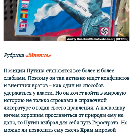
ПРИСОЕДИНЯЙТЕСЬ!
ПОБЕДИТЕЛЕЙ НЕ СУДЯТ?
КРЫМ.НЕПОКОРЕННЫЙ
ELIFBE
УКРАИНСКАЯ ПРОБЛЕМА КРЫМА
Все сайты RFE/RL
Рубрика
«Мнение»
Позиции Путина становятся все более и более
слабыми. Поэтому он так активно ищет конфликтов
и внешних врагов –​ как один из способов
удержаться у власти. Но он хочет войти в мировую
историю не только строками в справочной
литературе о годах своего правления. А поскольку
ничем хорошим прославиться от природы ему не
дано, то Путин выбрал для себя путь Герострата. Но
можно ли позволить ему сжечь Храм мировой