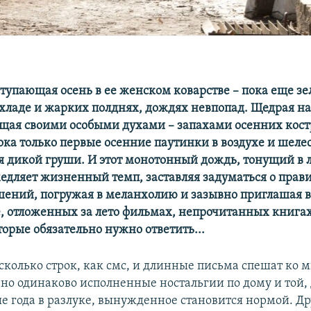
ступающая осень в ее женском коварстве – пока еще зе
хладе и жарких полднях, дождях невпопад. Щедрая на
щая своими особыми духами – запахами осенних кост
ка только первые осенние паутинки в воздухе и шеле
я дикой груши. И этот монотонный дождь, тонущий в л
медляет жизненный темп, заставляя задуматься о прав
ений, погружая в меланхолию и зазывно приглашая в
, отложенных за лето фильмах, непрочитанных книга
торые обязательно нужно ответить...
сколько строк, как смс, и длинные письма спешат ко 
, но одинаково исполненные ностальгии по дому и той,
е года в разлуке, вынужденное становится нормой. Д