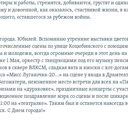
тиры и работы, стремятся, добиваются, грустят и один
му и довоенной, как оказалось, счастливой жизни, в 
рошего, оставшегося за рубежом войны.
 города. Юбилей. Вспоминаю утренние выставки цветов
гочисленные сцены по улице Коцюбинского с поющим
ы и молодежи, всегда огромные очереди в этот день на
рке 1 Мая, оркестр с танцующими под его музыку пенс
ов в сквере ВЛКСМ, сладкая вата и киоски с хот-догам
са «Мисс Луганочка-20…» на сцене у входа в Драмтеат
Богоматери, неизменное место встречи для всех на «П
ризами на «дураковке», праздничные концерты с учас
диционное поздравление мэра со сцены и после шикар
1:00 на «театралке». Таким был и останется навсегда 
ск. С Днем города!»