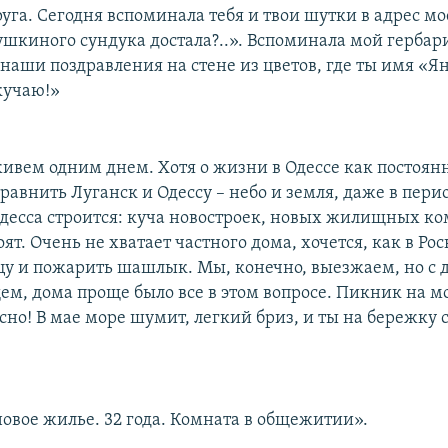
уга. Сегодня вспоминала тебя и твои шутки в адрес м
ушкиного сундука достала?..». Вспоминала мой гербари
наши поздравления на стене из цветов, где ты имя «Я
кучаю!»
ивем одним днем. Хотя о жизни в Одессе как постоян
сравнить Луганск и Одессу – небо и земля, даже в пери
десса строится: куча новостроек, новых жилищных ко
т. Очень не хватает частного дома, хочется, как в Ро
цу и пожарить шашлык. Мы, конечно, выезжаем, но с 
ем, дома проще было все в этом вопросе. Пикник на мо
сно! В мае море шумит, легкий бриз, и ты на бережку 
новое жилье. 32 года. Комната в общежитии».