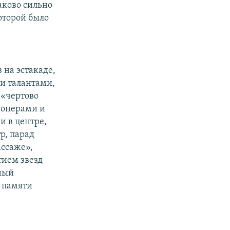
аково сильно
которой было
 на эстакаде,
и талантами,
 «чертово
ионерами и
и в центре,
р, парад
ассаже»,
тием звезд
ный
в памяти