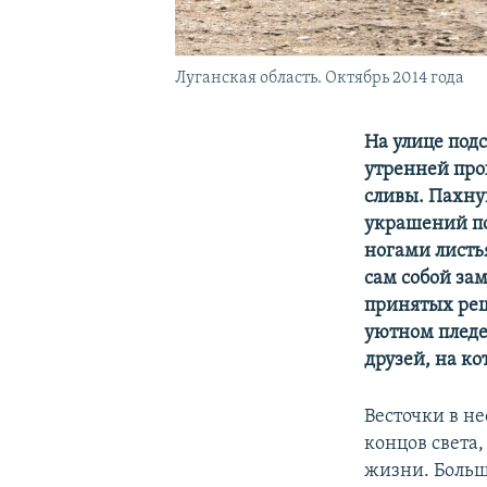
Луганская область. Октябрь 2014 года
На улице под
утренней про
сливы. Пахну
украшений по
ногами листь
сам собой за
принятых реш
уютном пледе
друзей, на ко
Весточки в не
концов света
жизни. Больш