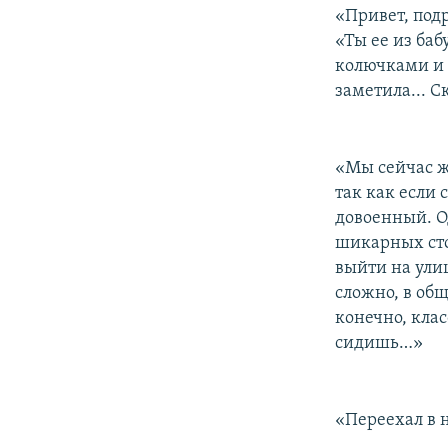
«Привет, подр
«Ты ее из баб
колючками и 
заметила... С
«Мы сейчас ж
так как если 
довоенный. О
шикарных стоя
выйти на ули
сложно, в общ
конечно, клас
сидишь…»
«Переехал в 