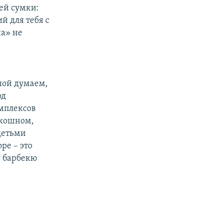
оей сумки:
й для тебя с
на» не
ной думаем,
од
мплексов
скошном,
детьми
ре – это
с барбекю