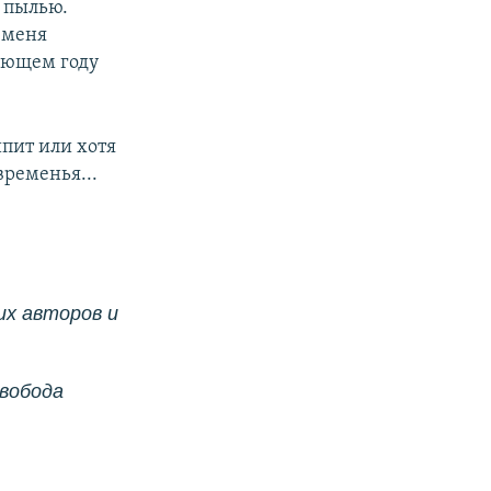
т пылью.
б меня
дующем году
ипит или хотя
временья...
их авторов и
Свобода