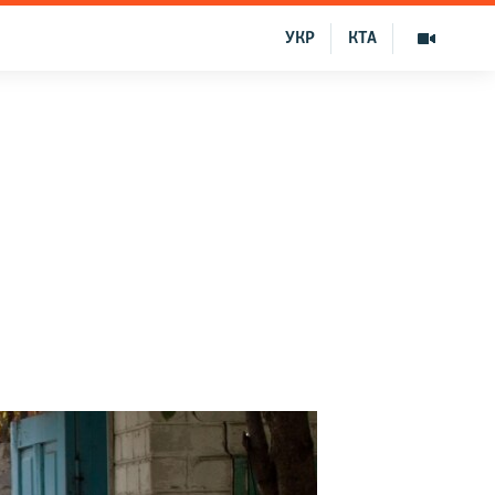
УКР
КТА