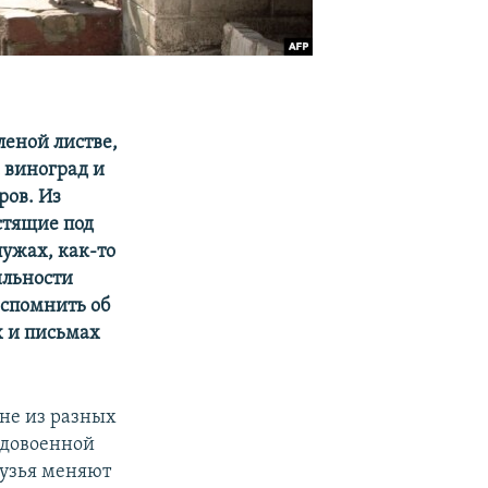
леной листве,
 виноград и
ров. Из
стящие под
ужах, как-то
ильности
спомнить об
х и письмах
мне из разных
 довоенной
рузья меняют