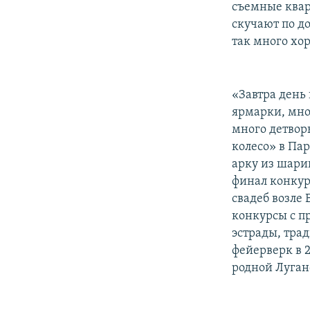
съемные квар
скучают по до
так много хо
«Завтра день
ярмарки, мно
много детвор
колесо» в Па
арку из шарик
финал конкур
свадеб возле 
конкурсы с п
эстрады, тра
фейерверк в 2
родной Луган