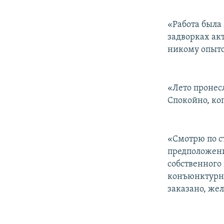
«Работа была 
задворках ак
никому опыт
«Лето пронесл
Спокойно, ког
«Смотрю по с
предположени
собственного
конъюнктурно
заказано, же