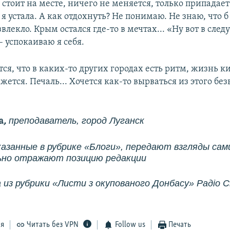
 стоит на месте, ничего не меняется, только припадае
 я устала. А как отдохнуть? Не понимаю. Не знаю, что 
звлекло. Крым остался где-то в мечтах... «Ну вот в сле
 – успокаиваю я себя.
ся, что в каких-то других городах есть ритм, жизнь к
жется. Печаль... Хочется как-то вырваться из этого без
!
преподаватель, город Луганск
а
,
казанные в рубрике «Блоги», передают взгляды сам
ьно отражают позицию редакции
 из рубрики
«Листи з окупованого Донбасу»
Радіо 
ся
Читать без VPN
Follow us
Печать