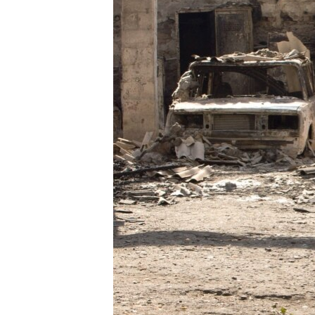
ПОБЕДИТЕЛЕЙ НЕ СУДЯТ?
КРЫМ.НЕПОКОРЕННЫЙ
ELIFBE
УКРАИНСКАЯ ПРОБЛЕМА КРЫМА