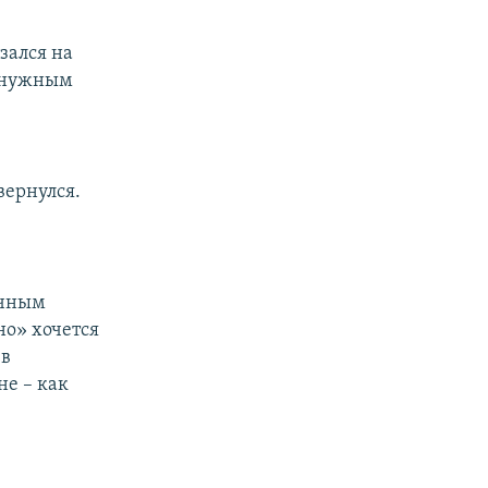
зался на
е нужным
вернулся.
ичным
но» хочется
 в
не – как