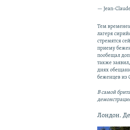
— Jean-Claud
Тем времене
лагеря сирий
стремятся се
приему бежен
пообещал доп
также заявил
днях обещани
беженцев из 
В самой брит
демонстрация
Лондон. Д