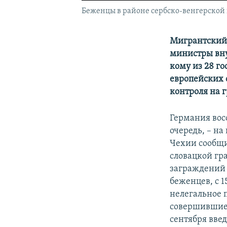
Беженцы в районе сербско-венгерской
Мигрантский 
министры вну
кому из 28 г
европейских 
контроля на 
Германия вос
очередь, – на
Чехии сообщи
словацкой гра
заграждений 
беженцев, с 1
нелегальное 
совершившие 
сентября введ