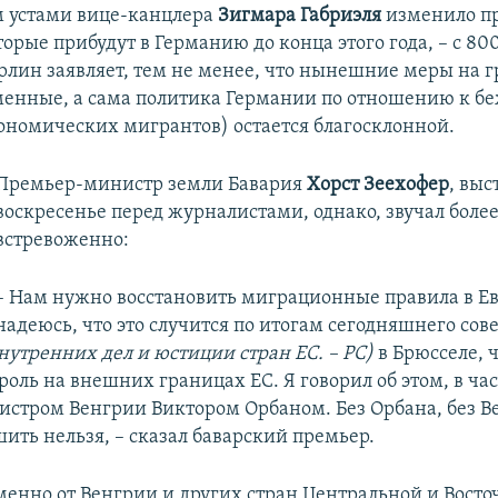
 устами вице-канцлера
Зигмара Габриэля
изменило пр
орые прибудут в Германию до конца этого года, – с 800
рлин заявляет, тем не менее, что нынешние меры на 
менные, а сама политика Германии по отношению к б
кономических мигрантов) остается благосклонной.
Премьер-министр земли Бавария
Хорст Зеехофер
, выс
воскресенье перед журналистами, однако, звучал боле
встревоженно:
– Нам нужно восстановить миграционные правила в Ев
надеюсь, что это случится по итогам сегодняшнего со
нутренних дел и юстиции стран ЕС. – РС)
в Брюсселе, ч
оль на внешних границах ЕС. Я говорил об этом, в час
стром Венгрии Виктором Орбаном. Без Орбана, без В
ить нельзя, – сказал баварский премьер.
енно от Венгрии и других стран Центральной и Вост