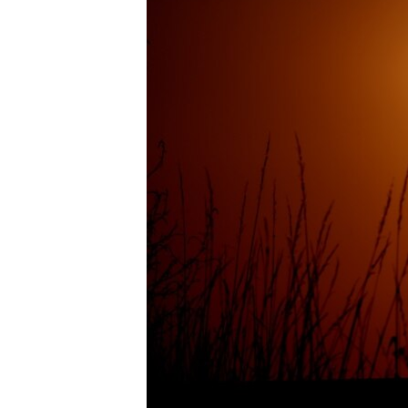
ПОБЕДИТЕЛЕЙ НЕ СУДЯТ?
КРЫМ.НЕПОКОРЕННЫЙ
ELIFBE
УКРАИНСКАЯ ПРОБЛЕМА КРЫМА