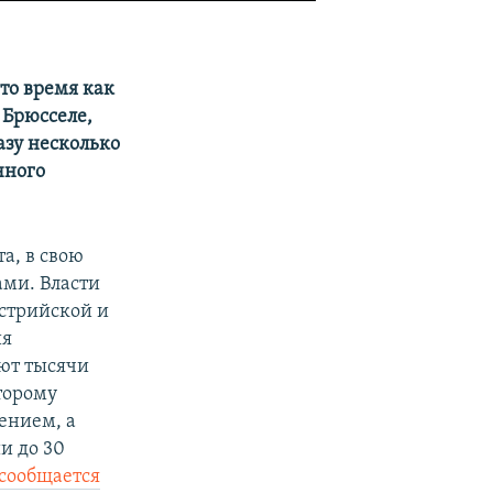
то время как
 Брюсселе,
азу несколько
чного
а, в свою
ами. Власти
стрийской и
ия
ают тысячи
оторому
ением, а
и до 30
 сообщается