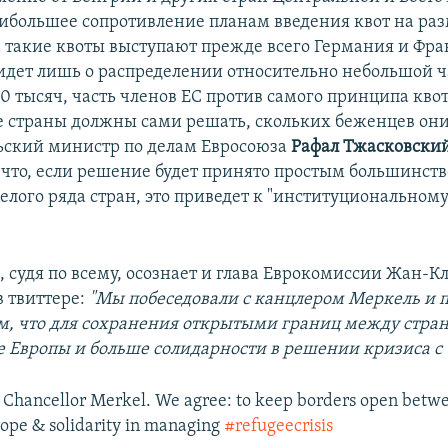
ибольшее сопротивление планам введения квот на р
а такие квоты выступают прежде всего Германия и Фра
 идет лишь о распределении относительно небольшой ч
0 тысяч, часть членов ЕС против самого принципа квот
е страны должны сами решать, скольких беженцев они
ьский министр по делам Евросоюза
Рафал Тжасковски
 что, если решение будет принято простым большинств
елого ряда стран, это приведет к "институциональному
, судя по всему, осознает и глава Еврокомиссии Жан-К
 твиттере:
"Мы побеседовали с канцлером Меркель и 
ом, что для сохранения открытыми границ между стра
 Европы и больше солидарности в решении кризиса с
w/ Chancellor Merkel. We agree: to keep borders open bet
ope & solidarity in managing
#refugeecrisis