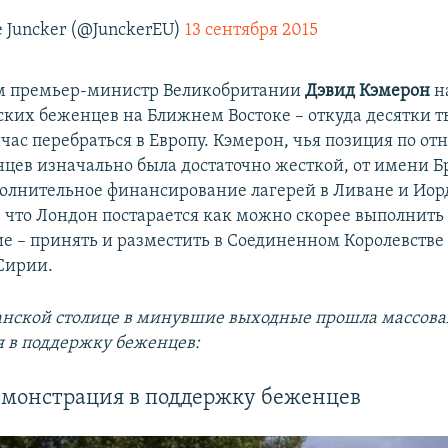
e Juncker (@JunckerEU)
13 сентября 2015
м премьер-министр Великобритании
Дэвид Кэмерон
н
ских беженцев на Ближнем Востоке – откуда десятки 
йчас перебраться в Европу. Кэмерон, чья позиция по о
цев изначально была достаточно жесткой, от имени 
олнительное финансирование лагерей в Ливане и Иор
, что Лондон постарается как можно скорее выполнить
е – принять и разместить в Соединенном Королевстве
Сирии.
анской столице в минувшие выходные прошла массова
 в поддержку беженцев:
емонстрация в поддержку беженцев