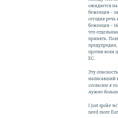
ожидается на
беженцев – з
сегодня речь
беженцев – 16
что отдельны
принять. Пол
предупредил,
против воли ц
ЕС.
Эту опасность
написавший в
согласию в т
нужно больше
I just spoke 
need more Eur