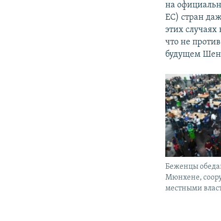
на официально
ЕС) стран даж
этих случаях 
что не проти
будущем Шенг
Беженцы обедаю
Мюнхене, соор
местными влас