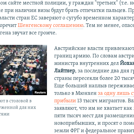
м сайте местной полиции, у граждан "третьих" (т.е. 
е при наличии визы будут брать отпечатки пальцев. Пр
власти стран ЕС заверяют о сугубо временном характе
воречит
Шенгенскому соглашению
. Тем не менее, опас
ена звучат все громче.
Австрийские власти привлекают
границ армию. По словам австр
министра внутренних дел
Йоха
Лайтнер
, за последние два дня 
страны пересекли более 20 тыся
Еще больший наплыв переживае
только в Мюнхен
за одну лишь с
прибыли
13 тысяч мигрантов. В
т в столовой в
уженной для них
заявляют, что им не хватает ка
тями
пяти тысяч мест для размещени
новоприбывших, и просят о пом
земли ФРГ и федеральное правит