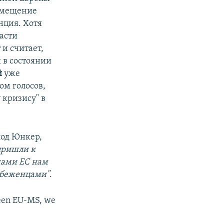
азмещение
нция. Хотя
асти
 и считает,
 в состоянии
й
уже
ом голосов,
 кризису" в
лод Юнкер,
пришли к
нами ЕС нам
 беженцами"
.
ween EU-MS, we