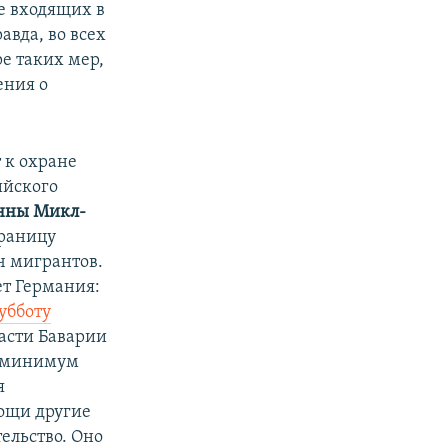
не входящих в
авда, во всех
ре таких мер,
ения о
 к охране
ийского
нны Микл-
границу
ч мигрантов.
т Германия:
убботу
ласти Баварии
к минимум
я
ощи другие
ельство. Оно