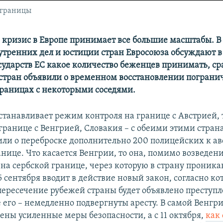
 границы
кризис в Европе принимает все большие масштабы. В 
тренних дел и юстиции стран Евросоюза обсуждают в
осударств ЕС какое количество беженцев принимать, ср
стран объявили о временном восстановлении пограни
границах с некоторыми соседями.
станавливает режим контроля на границе с Австрией, т
 границе с Венгрией, Словакия – с обеими этими стран
ли о переброске дополнительно 200 полицейских к ав
нице. Что касается Венгрии, то она, помимо возведен
на сербской границе, через которую в страну проник
5 сентября вводит в действие новый закон, согласно к
пересечение рубежей страны будет объявлено преступл
его – немедленно подвергнуты аресту. В самой Венгри
ены усиленные меры безопасности, а с 11 октября,
как