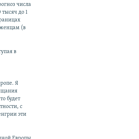
огноз числа
 тысяч до 1
границах
еженцам (в
тупая в
е
ропе. Я
вещания
то будет
тности, с
енгрии эти
очной Европы