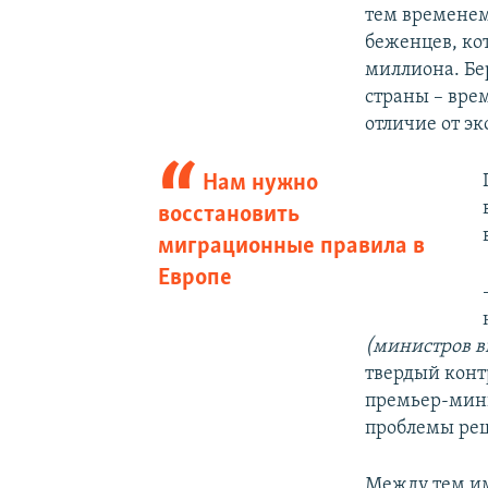
тем временем
беженцев, кот
миллиона. Бе
страны – вре
отличие от э
Нам нужно
восстановить
миграционные правила в
Европе
(министров в
твердый контр
премьер-мини
проблемы реш
Между тем им