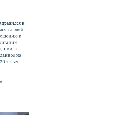
аправился в
тысяч людей
тношению к
Британии
дании, а
 данное на
 20 тысяч
я