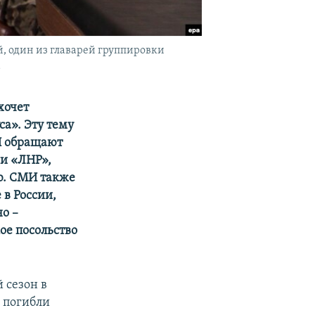
, один из главарей группировки
а
хочет
са». Эту тему
И обращают
 и «ЛНР»,
ю. СМИ также
в России,
но –
ое посольство
 сезон в
о погибли