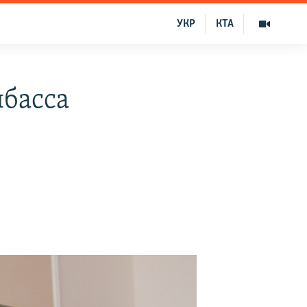
УКР
КТА
нбасса