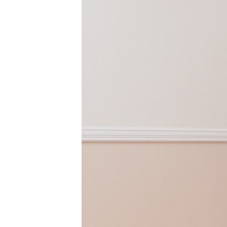
ПОБЕДИТЕЛЕЙ НЕ СУДЯТ?
КРЫМ.НЕПОКОРЕННЫЙ
ELIFBE
УКРАИНСКАЯ ПРОБЛЕМА КРЫМА