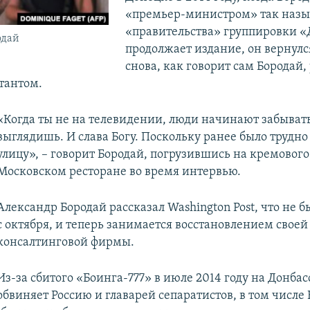
«премьер-министром» так назы
«правительства» группировки «
одай
продолжает издание, он вернулс
снова, как говорит сам Бородай,
тантом.
«Когда ты не на телевидении, люди начинают забывать
выглядишь. И слава Богу. Поскольку ранее было трудно
улицу», – говорит Бородай, погрузившись на кремового 
Московском ресторане во время интервью.
Александр Бородай рассказал Washington Post, что не б
с октября, и теперь занимается восстановлением своей
консалтинговой фирмы.
Из-за сбитого «Боинга-777» в июле 2014 году на Донбас
обвиняет Россию и главарей сепаратистов, в том числе 