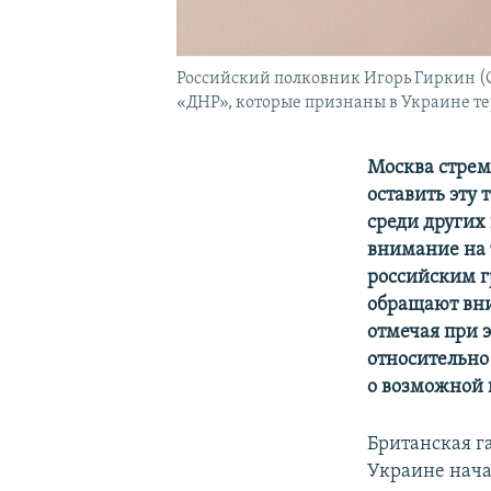
Российский полковник Игорь Гиркин (С
«ДНР», которые признаны в Украине т
Москва стрем
оставить эту 
среди других
внимание на 
российским г
обращают вни
отмечая при э
относительно
о возможной 
Британская г
Украине начал