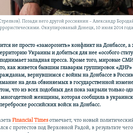
трелков). Позади него другой россиянин – Александр Бородай
еррористическими. Оккупированый Донецк, 10 июля 2014 год
ится не просто «заморозить» конфликт на Донбассе, а 
территорию Украины и добиться для нее «особого стату
 поднимает западная пресса. Кроме того, мировые СМ
то, как живется бывшим главарям группировок «ДНР»
ражданам, вернувшимся с войны на Донбассе в Росси
мание на дела обвиняемых в государственной измене 
том, что из всех подобных дел пока закрыли только од
 многодетной женщины, которая сообщила в украинск
переброске российских войск на Донбасс.
азета
Financial Times
отмечает, что новый политический
ся с протестов под Верховной Радой, в результате чег