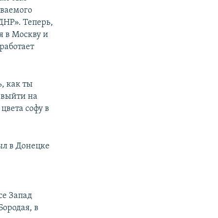
ваемого
ДНР». Теперь,
я в Москву и
 работает
, как ты
 выйти на
цвета софу в
ыл в Донецке
се Запад
Бородая, в