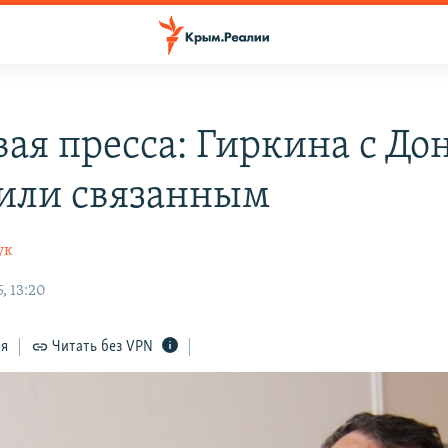
ая пресса: Гиркина с До
или связанным
ук
, 13:20
ся
Читать без VPN