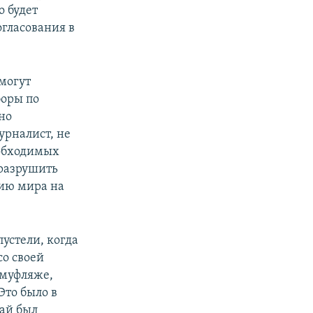
о будет
огласования в
могут
боры по
но
урналист, не
еобходимых
 разрушить
нию мира на
пустели, когда
со своей
амуфляже,
 Это было в
дай был