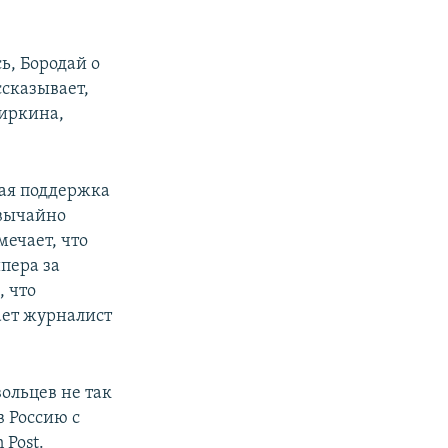
ь, Бородай о
сказывает,
Гиркина,
кая поддержка
звычайно
мечает, что
пера за
, что
ает журналист
ольцев не так
в Россию с
 Post.