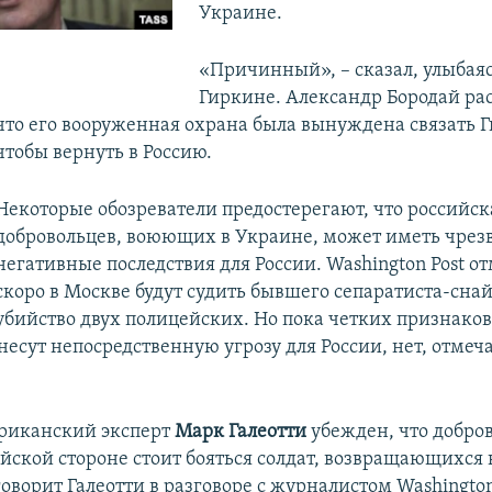
Украине.
«Причинный», – сказал, улыбаяс
Гиркине. Александр Бородай рас
что его вооруженная охрана была вынуждена связать 
чтобы вернуть в Россию.
Некоторые обозреватели предостерегают, что российс
добровольцев, воюющих в Украине, может иметь чре
негативные последствия для России. Washington Post от
скоро в Москве будут судить бывшего сепаратиста-снай
убийство двух полицейских. Но пока четких признаков
несут непосредственную угрозу для России, нет, отмеч
риканский эксперт
Марк Галеотти
убежден, что добров
йской стороне стоит бояться солдат, возвращающихся 
говорит Галеотти в разговоре с журналистом Washington