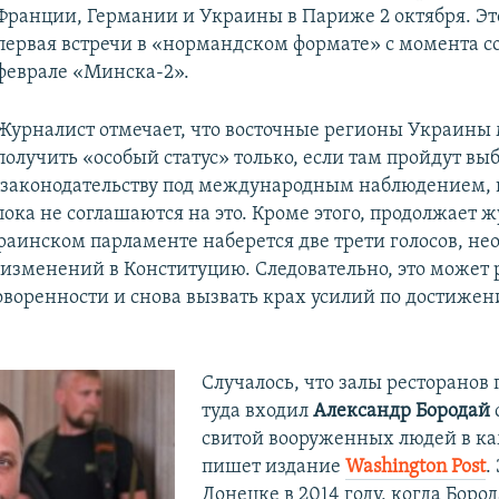
Франции, Германии и Украины в Париже 2 октября. Эт
первая встречи в «нормандском формате» с момента с
феврале «Минска-2».
Журналист отмечает, что восточные регионы Украины 
получить «особый статус» только, если там пройдут вы
законодательству под международным наблюдением, 
ока не соглашаются на это. Кроме этого, продолжает ж
украинском парламенте наберется две трети голосов, н
 изменений в Конституцию. Следовательно, это может
воренности и снова вызвать крах усилий по достиже
Случалось, что залы ресторанов 
туда входил
Александр Бородай
свитой вооруженных людей в к
пишет издание
Washington Post
.
Донецке в 2014 году, когда Боро