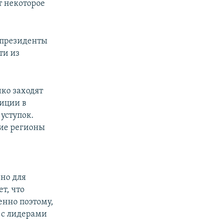
т некоторое
о президенты
ти из
нко заходят
лиции в
уступок.
кие регионы
и
но для
ет, что
енно поэтому,
я с лидерами