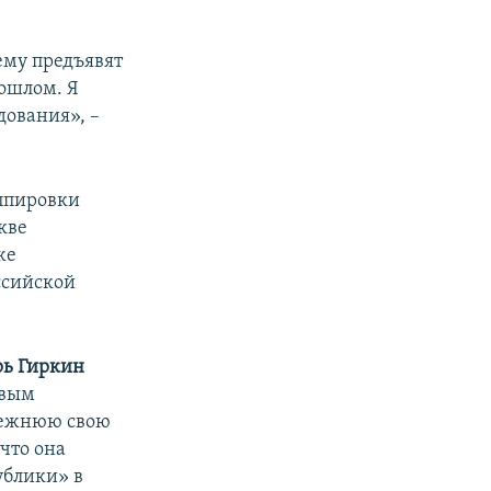
 ему предъявят
рошлом. Я
дования», –
уппировки
кве
же
ссийской
рь Гиркин
авым
режнюю свою
что она
ублики» в