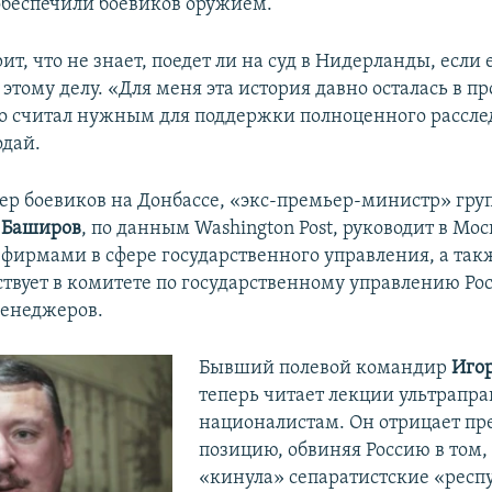
 обеспечили боевиков оружием.
ит, что не знает, поедет ли на суд в Нидерланды, если
этому делу. «Для меня эта история давно осталась в п
что считал нужным для поддержки полноценного рассле
одай.
ер боевиков на Донбассе, «экс-премьер-министр» гр
 Баширов
, по данным Washington Post, руководит в Мос
фирмами в сфере государственного управления, а так
ствует в комитете по государственному управлению Ро
менеджеров.
Бывший полевой командир
Иго
теперь читает лекции ультрапр
националистам. Он отрицает п
позицию, обвиняя Россию в том, 
«кинула» сепаратистские «респ