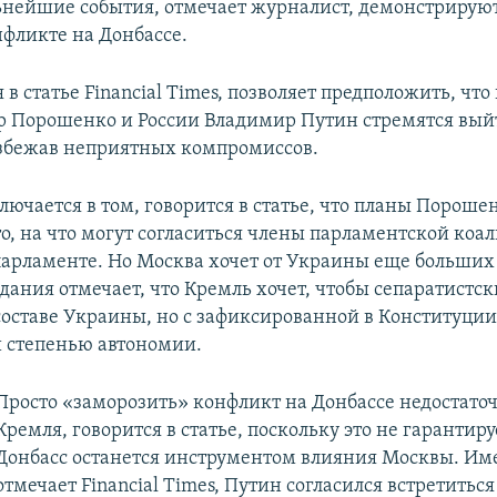
ьнейшие события, отмечает журналист, демонстрирую
нфликте на Донбассе.
я в статье Financial Times, позволяет предположить, чт
 Порошенко и России Владимир Путин стремятся вый
збежав неприятных компромиссов.
ючается в том, говорится в статье, что планы Пороше
о, на что могут согласиться члены парламентской коа
арламенте. Но Москва хочет от Украины еще больших 
дания отмечает, что Кремль хочет, чтобы сепаратистс
 составе Украины, но с зафиксированной в Конституци
 степенью автономии.
Просто «заморозить» конфликт на Донбассе недостаточ
Кремля, говорится в статье, поскольку это не гарантиру
Донбасс останется инструментом влияния Москвы. Им
отмечает Financial Times, Путин согласился встретитьс