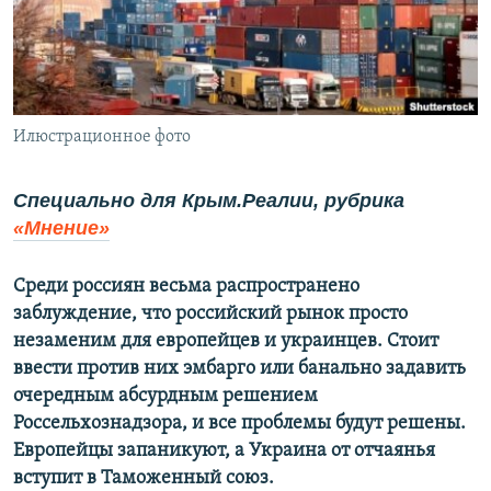
ПРИСОЕДИНЯЙТЕСЬ!
ПОБЕДИТЕЛЕЙ НЕ СУДЯТ?
КРЫМ.НЕПОКОРЕННЫЙ
ELIFBE
Илюстрационное фото
УКРАИНСКАЯ ПРОБЛЕМА КРЫМА
Все сайты RFE/RL
Специально для Крым.Реалии, рубрика
«Мнение»
Среди россиян весьма распространено
заблуждение, что российский рынок просто
незаменим для европейцев и украинцев. Стоит
ввести против них эмбарго или банально задавить
очередным абсурдным решением
Россельхознадзора, и все проблемы будут решены.
Европейцы запаникуют, а Украина от отчаянья
вступит в Таможенный союз.