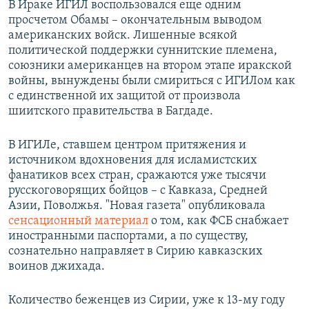
В Ираке ИГИЛ воспользовался еще одним
просчетом Обамы – окончательным выводом
американских войск. Лишенные всякой
политической поддержки суннитские племена,
союзники американцев на втором этапе иракской
войны, вынуждены были смириться с ИГИЛом как
с единственной их защитой от произвола
шиитского правительства в Багдаде.
В ИГИЛе, ставшем центром притяжения и
источником вдохновения для исламистских
фанатиков всех стран, сражаются уже тысячи
русскоговорящих бойцов – с Кавказа, Средней
Азии, Поволжья. "Новая газета" опубликовала
сенсационный материал
о том, как ФСБ снабжает
иностранными паспортами, а по существу,
сознательно направляет в Сирию кавказских
воинов джихада.
Количество беженцев из Сирии, уже к 13-му году