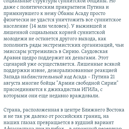
социальные структуры суннитской общины.
Но
даже с политическим прикрытием Путина и
примкнувшего к нему Обамы Асаду просто
физически не удастся уничтожить все суннитское
население (14 млн человек). У выжившей и
лишенной социальных корней суннитской
молодежи не останется другого выхода, как
пополнить ряды экстремистских организаций, чьи
эмиссары устремились в Сирию. Саудовская
Аравия щедро поддержит их деньгами. Этот
сценарий уже осуществляется. Лишенные всякой
поддержки извне, деморализованные реакцией
Запада на
блистательный ход
Асада – Путина 21
августа многие бойцы "Армии свободной Сирии"
присоединяются к джихадистам ИГИЛа, с
которыми они еще недавно враждовали.
Страна, расположенная в центре Ближнего Востока
и не так уж далеко от российских границ, на
наших глазах превращается в худший вариант