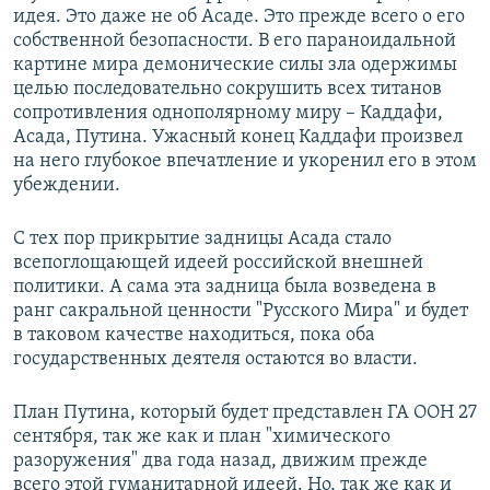
идея. Это даже не об Асаде. Это прежде всего о его
собственной безопасности. В его параноидальной
картине мира демонические силы зла одержимы
целью последовательно сокрушить всех титанов
сопротивления однополярному миру – Каддафи,
Асада, Путина. Ужасный конец Каддафи произвел
на него глубокое впечатление и укоренил его в этом
убеждении.
С тех пор прикрытие задницы Асада стало
всепоглощающей идеей российской внешней
политики. А сама эта задница была возведена в
ранг сакральной ценности "Русского Мира" и будет
в таковом качестве находиться, пока оба
государственных деятеля остаются во власти.
План Путина, который будет представлен ГА ООН 27
сентября, так же как и план "химического
разоружения" два года назад, движим прежде
всего этой гуманитарной идеей. Но, так же как и