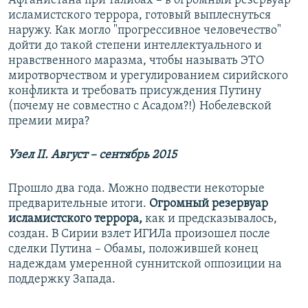
Афганистана при талибах – в огромный резервуар
исламистского террора, готовый выплеснуться
наружу. Как могло "прогрессивное человечество"
дойти до такой степени интеллектуального и
нравственного маразма, чтобы называть ЭТО
миротворчеством и урегулированием сирийского
конфликта и требовать присуждения Путину
(почему не совместно с Асадом?!) Нобелевской
премии мира?
Узел
II
. Август – сентябрь 2015
Прошло два года. Можно подвести некоторые
предварительные итоги.
Огромный резервуар
исламистского террора,
как и предсказывалось,
создан. В Сирии взлет ИГИЛа произошел после
сделки Путина – Обамы, положившей конец
надеждам умеренной суннитской оппозиции на
поддержку Запада.