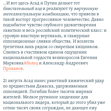
…И вот здесь Асад и Путин делают тот
блистательный ход
и реализуют ту
виртуозную
интеллектуальную комбинацию
, что привели в
такой восторг прогрессивное человечество. Давно
подзабытое чувство глубокого удовлетворения
охватило и весь российский политический класс: и
суровую властную вертикаль, и гламурные
оппозиционные сливки общества. И возлегла
трепетная лань рядом со свирепым хищником.
Слились в счастливом едином ощущении
национальной гордости великороссов Евгения
Марковна
Абальц
и Александр Андреевич
Проханов
.
21 августа Асад нанес ракетный химический удар
по предместьям Дамаска, удерживаемым
оппозицией. Погибли более тысячи мирных
жителей. Мелкое рутинное злодеяние для
национального лидера, который до этого убил уже
сотню тысяч своих сограждан, не дающее ему