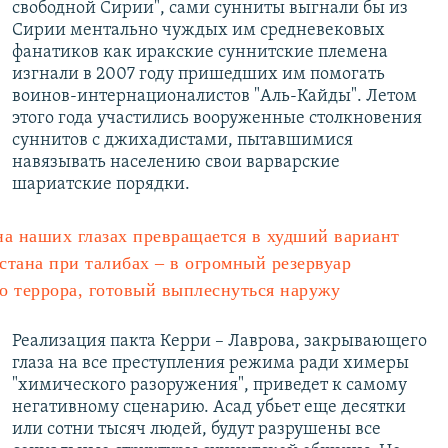
свободной Сирии", сами сунниты выгнали бы из
Сирии ментально чуждых им средневековых
фанатиков как иракские суннитские племена
изгнали в 2007 году пришедших им помогать
воинов-интернационалистов "Аль-Кайды". Летом
этого года участились вооруженные столкновения
суннитов с джихадистами, пытавшимися
навязывать населению свои варварские
шариатские порядки.
на наших глазах превращается в худший вариант
стана при талибах – в огромный резервуар
о террора, готовый выплеснуться наружу
Реализация пакта Керри – Лаврова, закрывающего
глаза на все преступления режима ради химеры
"химического разоружения", приведет к самому
негативному сценарию. Асад убьет еще десятки
или сотни тысяч людей, будут разрушены все