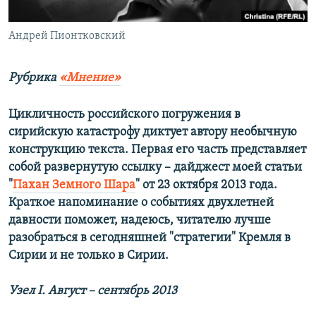
ПРИСОЕДИНЯЙТЕСЬ!
ПОБЕДИТЕЛЕЙ НЕ СУДЯТ?
Андрей Пионтковский
КРЫМ.НЕПОКОРЕННЫЙ
ELIFBE
Рубрика
«Мнение»
УКРАИНСКАЯ ПРОБЛЕМА КРЫМА
Все сайты RFE/RL
Цикличность российского погружения в
сирийскую катастрофу диктует автору необычную
конструкцию текста. Первая его часть представляет
собой развернутую ссылку – дайджест моей статьи
"
Пахан Земного Шара
" от 23 октября 2013 года.
Краткое напоминание о событиях двухлетней
давности поможет, надеюсь, читателю лучше
разобраться в сегодняшней "стратегии" Кремля в
Сирии и не только в Сирии.
Узел
I
. Август – сентябрь 2013