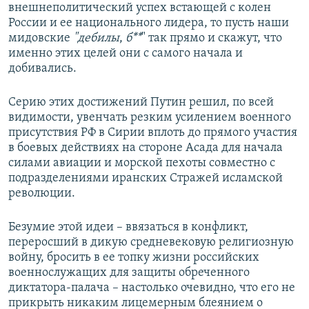
внешнеполитический успех встающей с колен
России и ее национального лидера, то пусть наши
мидовские
"дебилы
,
б**
" так прямо и скажут, что
именно этих целей они с самого начала и
добивались.
Серию этих достижений Путин решил, по всей
видимости, увенчать резким усилением военного
присутствия РФ в Сирии вплоть до прямого участия
в боевых действиях на стороне Асада для начала
силами авиации и морской пехоты совместно с
подразделениями иранских Стражей исламской
революции.
Безумие этой идеи – ввязаться в конфликт,
переросший в дикую средневековую религиозную
войну, бросить в ее топку жизни российских
военнослужащих для защиты обреченного
диктатора-палача – настолько очевидно, что его не
прикрыть никаким лицемерным блеянием о