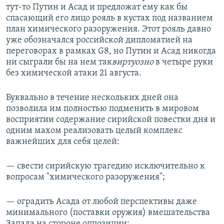
тут-то Путин и Асад и предложат ему как бы
спасающий его лицо рояль в кустах под названием
план химического разоружения. Этот рояль давно
уже обозначался российской дипломатией на
переговорах в рамках G8, но Путин и Асад никогда
ни сыграли бы на нем так
виртуозно
в четыре руки
без химической атаки 21 августа.
Буквально в течение нескольких дней она
позволила им полностью подменить в мировом
восприятии содержание сирийской повестки дня и
одним махом реализовать целый комплекс
важнейших для себя целей:
— свести сирийскую трагедию исключительно к
вопросам "химического разоружения";
— оградить Асада от любой перспективы даже
минимального (поставки оружия) вмешательства
Запада на стороне оппозиции;