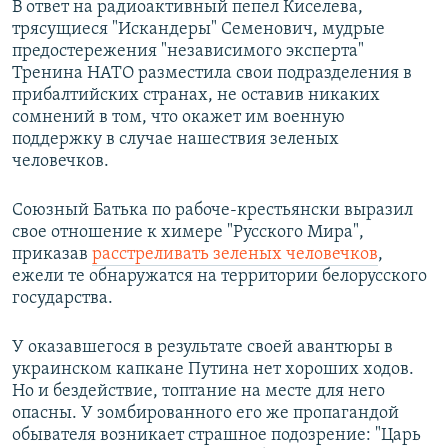
В ответ на радиоактивный пепел Киселева,
трясущиеся "Искандеры" Семенович, мудрые
предостережения "независимого эксперта"
Тренина НАТО разместила свои подразделения в
прибалтийских странах, не оставив никаких
сомнений в том, что окажет им военную
поддержку в случае нашествия зеленых
человечков.
Союзный Батька по рабоче-крестьянски выразил
свое отношение к химере "Русского Мира",
приказав
расстреливать зеленых человечков
,
ежели те обнаружатся на территории белорусского
государства.
У оказавшегося в результате своей авантюры в
украинском капкане Путина нет хороших ходов.
Но и бездействие, топтание на месте для него
опасны. У зомбированного его же пропагандой
обывателя возникает страшное подозрение: "Царь