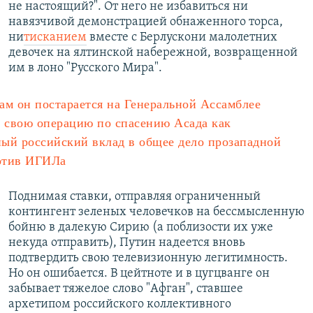
не настоящий?". От него не избавиться ни
навязчивой демонстрацией обнаженного торса,
ни
тисканием
вместе с Берлускони малолетних
девочек на ялтинской набережной, возвращенной
им в лоно "Русского Мира".
ам он постарается на Генеральной Ассамблее
ь свою операцию по спасению Асада как
ый российский вклад в общее дело прозападной
отив ИГИЛа
Поднимая ставки, отправляя ограниченный
контингент зеленых человечков на бессмысленную
бойню в далекую Сирию (а поблизости их уже
некуда отправить), Путин надеется вновь
подтвердить свою телевизионную легитимность.
Но он ошибается. В цейтноте и в цугцванге он
забывает тяжелое слово "Афган", ставшее
архетипом российского коллективного